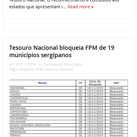
estados que apresentam i...
Read more
Tesouro Nacional bloqueia FPM de 19
municípios sergipanos
on:
21/11/ 2019
In:
Destaques
,
Municípios
Tags:
bloqueio
,
FPM
,
tesouro nacional