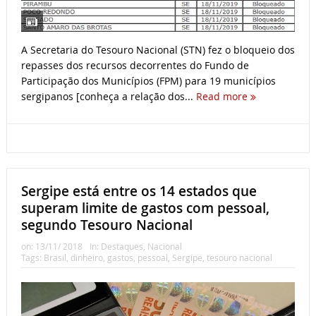
A Secretaria do Tesouro Nacional (STN) fez o bloqueio dos
repasses dos recursos decorrentes do Fundo de
Participação dos Municípios (FPM) para 19 municípios
sergipanos [conheça a relação dos...
Read more
Sergipe está entre os 14 estados que
superam limite de gastos com pessoal,
segundo Tesouro Nacional
on:
13/11/ 2018
In:
Destaques
,
Nacional
Tags:
Brasil
,
dinheiro
,
gastos
,
pessoal
,
Sergipe
,
tesouro nacional