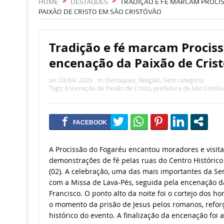
HOME
DESTAQUES
TRADIÇÃO E FÉ MARCAM PROCI
PAIXÃO DE CRISTO EM SÃO CRISTÓVÃO
Tradição e fé marcam Procis
encenação da Paixão de Cris
on:
03/04/ 2026
In:
Destaques
,
Religião
,
Sem categoria
Tags:
Encenação da Paixão de Cristo
,
prefeitura de São Cristó
A Procissão do Fogaréu encantou moradores e visita
demonstrações de fé pelas ruas do Centro Histórico 
(02). A celebração, uma das mais importantes da Se
com a Missa de Lava-Pés, seguida pela encenação da
Francisco. O ponto alto da noite foi o cortejo dos 
o momento da prisão de Jesus pelos romanos, reforça
histórico do evento. A finalização da encenação foi a