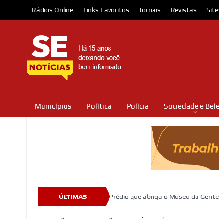
Rádios Online
Links Favoritos
Jornais
Revistas
Site
Municípios
Política
Polícia
Sociedade e Bel
novas secretárias
ÚLTIMAS
Prédio que abriga o Museu da Gente Sergipana c