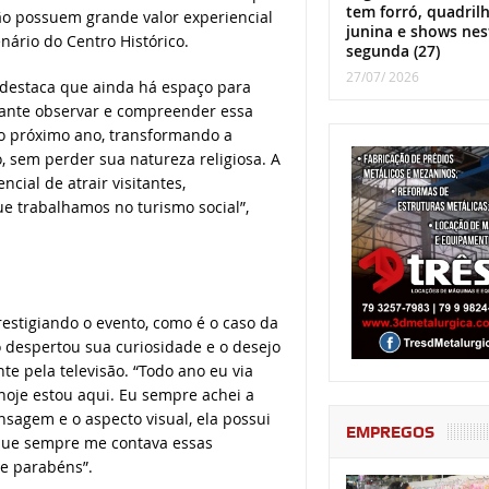
tem forró, quadril
ão possuem grande valor experiencial
junina e shows nes
enário do Centro Histórico.
segunda (27)
27/07/ 2026
r destaca que ainda há espaço para
rtante observar e compreender essa
o próximo ano, transformando a
, sem perder sua natureza religiosa. A
ncial de atrair visitantes,
ue trabalhamos no turismo social”,
restigiando o evento, como é o caso da
o despertou sua curiosidade e o desejo
e pela televisão. “Todo ano eu via
hoje estou aqui. Eu sempre achei a
sagem e o aspecto visual, ela possui
EMPREGOS
 que sempre me contava essas
de parabéns”.