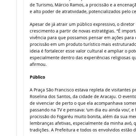
de Turismo, Márcio Ramos, a procissão e a encenaç
e alto poder de atratividade, potencializados pelo c
Apesar de já atrair um público expressivo, o direto
crescimento a partir de novas estratégias. “É impo
vivência para que possamos pensar em ações para 
procissão em um produto turístico mais estruturado
ideia é fortalecer esse valor cultural e ampliar o pote
especialmente dentro das experiências religiosas q
afirmou.
Público
A Praça São Francisco estava repleta de visitantes p
Roselina dos Santos, da cidade de Aracaju. O event
de vivenciar de perto o que ela acompanhava soment
passando na TV e pensava: ‘um dia eu ainda vou’, e 
procissão do Fogaréu muito bonita, além da sua men
lembranças afetivas, especialmente da minha avó,
tradições. A Prefeitura e todos os envolvidos estão 