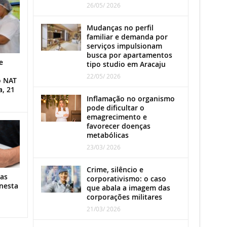
26/05/ 2026
Mudanças no perfil
familiar e demanda por
serviços impulsionam
busca por apartamentos
e
tipo studio em Aracaju
22/05/ 2026
o NAT
a, 21
Inflamação no organismo
pode dificultar o
emagrecimento e
favorecer doenças
metabólicas
23/03/ 2026
Crime, silêncio e
as
corporativismo: o caso
nesta
que abala a imagem das
corporações militares
21/03/ 2026