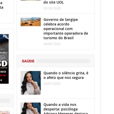
do site UOL
ha
ta
31/10/ 2020
Governo de Sergipe
celebra acordo
operacional com
importante operadora de
turismo do Brasil
28/09/ 2020
SAÚDE
Quando o silêncio grita, é
o afeto que nos segura
24/07/ 2025
Quando a vida nos
desperta: psicóloga
Adriana Meneses destaca