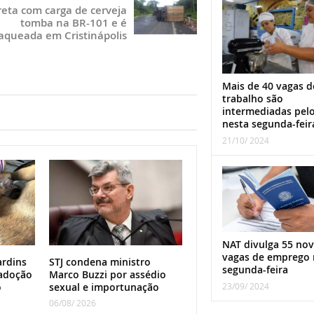
reta com carga de cerveja
tomba na BR-101 e é
aqueada em Cristinápolis
Mais de 40 vagas d
trabalho são
intermediadas pel
nesta segunda-feir
21/10/ 2024
NAT divulga 55 nov
vagas de emprego 
ardins
STJ condena ministro
segunda-feira
adoção
Marco Buzzi por assédio
o
sexual e importunação
23/09/ 2024
06/08/ 2026