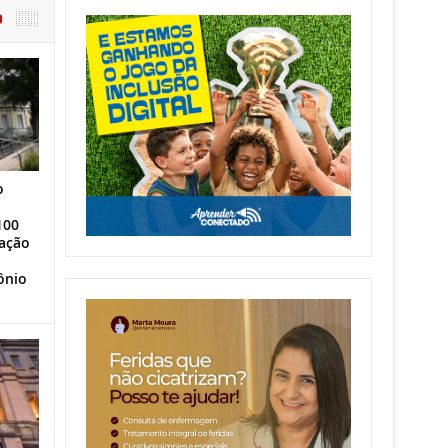
O
o
100
ação
ônio