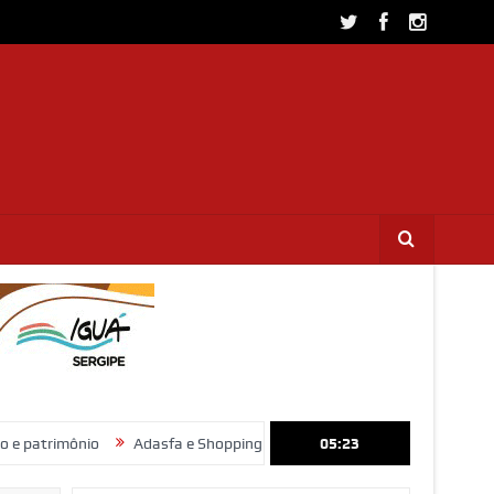
o
Adasfa e Shopping Jardins promovem ação de adoção animal nest
05:23