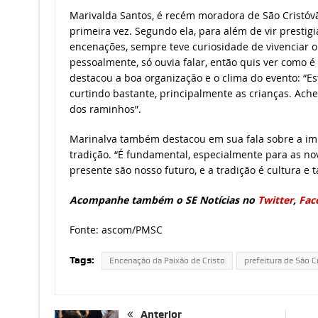
Marivalda Santos, é recém moradora de São Cristóvã
primeira vez. Segundo ela, para além de vir prestigi
encenações, sempre teve curiosidade de vivenciar o
pessoalmente, só ouvia falar, então quis ver como 
destacou a boa organização e o clima do evento: “Es
curtindo bastante, principalmente as crianças. Ac
dos raminhos”.
Marinalva também destacou em sua fala sobre a im
tradição. “É fundamental, especialmente para as no
presente são nosso futuro, e a tradição é cultura e
Acompanhe também o SE Notícias no
Twitter
,
Fac
Fonte: ascom/PMSC
Tags:
Encenação da Paixão de Cristo
prefeitura de São C
Anterior