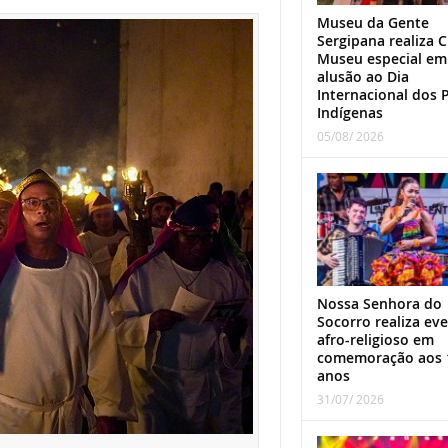
Museu da Gente
Sergipana realiza C
Museu especial em
alusão ao Dia
Internacional dos 
Indígenas
05/08/ 2026
Nossa Senhora do
Socorro realiza ev
afro-religioso em
comemoração aos 
anos
31/07/ 2026