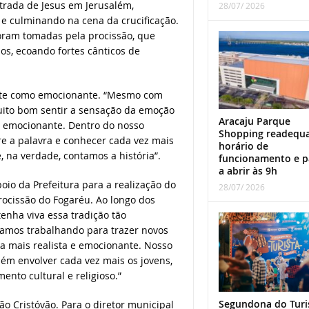
trada de Jesus em Jerusalém,
28/07/ 2026
 e culminando na cena da crucificação.
 foram tomadas pela procissão, que
, ecoando fortes cânticos de
oite como emocionante. “Mesmo com
uito bom sentir a sensação da emoção
Aracaju Parque
é emocionante. Dentro do nosso
Shopping readequ
e a palavra e conhecer cada vez mais
horário de
 na verdade, contamos a história”.
funcionamento e p
a abrir às 9h
io da Prefeitura para a realização do
28/07/ 2026
rocissão do Fogaréu. Ao longo dos
enha viva essa tradição tão
stamos trabalhando para trazer novos
a mais realista e emocionante. Nosso
bém envolver cada vez mais os jovens,
nto cultural e religioso.”
Segundona do Turi
ão Cristóvão. Para o diretor municipal