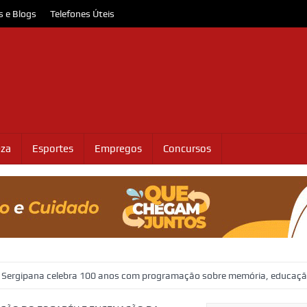
s e Blogs
Telefones Úteis
eza
Esportes
Empregos
Concursos
elebra 100 anos com programação sobre memória, educação e patrimôni