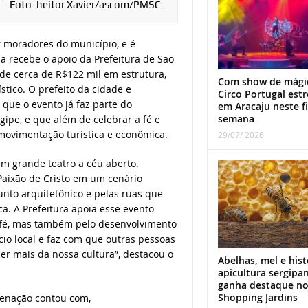
o – Foto: heitor Xavier/ascom/PMSC
r moradores do município, e é
a recebe o apoio da Prefeitura de São
 de cerca de R$122 mil em estrutura,
Com show de mági
stico. O prefeito da cidade e
Circo Portugal estr
 que o evento já faz parte do
em Aracaju neste f
semana
gipe, e que além de celebrar a fé e
 movimentação turística e econômica.
29/07/ 2026
m grande teatro a céu aberto.
aixão de Cristo em um cenário
junto arquitetônico e pelas ruas que
ca. A Prefeitura apoia esse evento
 fé, mas também pelo desenvolvimento
rcio local e faz com que outras pessoas
r mais da nossa cultura”, destacou o
Abelhas, mel e hist
apicultura sergipa
ganha destaque n
Shopping Jardins
ncenação contou com,