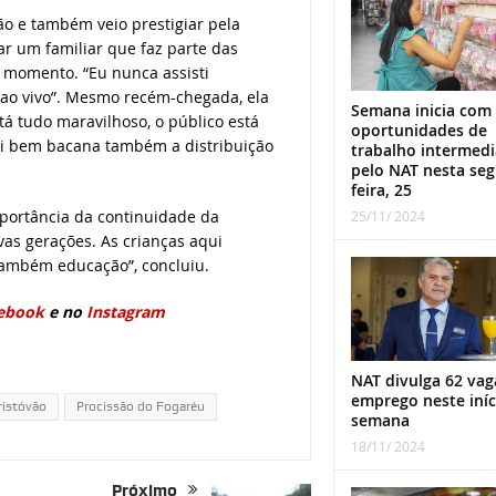
o e também veio prestigiar pela
ar um familiar que faz parte das
 momento. “Eu nunca assisti
é ao vivo”. Mesmo recém-chegada, ela
Semana inicia com
tá tudo maravilhoso, o público está
oportunidades de
hei bem bacana também a distribuição
trabalho intermed
pelo NAT nesta se
feira, 25
portância da continuidade da
25/11/ 2024
vas gerações. As crianças aqui
 também educação”, concluiu.
ebook
e no
Instagram
NAT divulga 62 vag
emprego neste iníc
ristóvão
Procissão do Fogaréu
semana
18/11/ 2024
Próximo