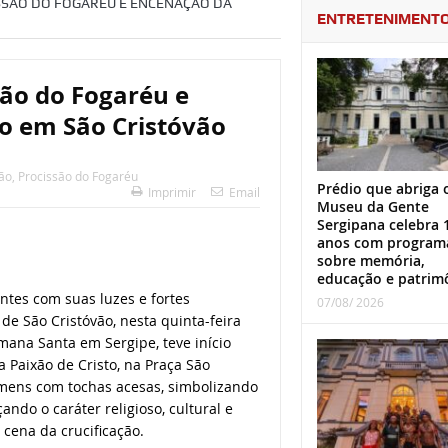
SSÃO DO FOGARÉU E ENCENAÇÃO DA
ENTRETENIMENT
são do Fogaréu e
to em São Cristóvão
vão
,
Procissão do Fogaréu
Prédio que abriga 
Imprimir
Email
Museu da Gente
Sergipana celebra 
anos com program
sobre memória,
educação e patrim
ntes com suas luzes e fortes
07/08/ 2026
de São Cristóvão, nesta quinta-feira
mana Santa em Sergipe, teve início
 Paixão de Cristo, na Praça São
homens com tochas acesas, simbolizando
ndo o caráter religioso, cultural e
 cena da crucificação.