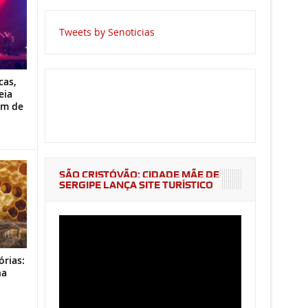
Tweets by Senoticias
cas,
eia
im de
SÃO CRISTÓVÃO: CIDADE MÃE DE
SERGIPE LANÇA SITE TURÍSTICO
órias:
na
o