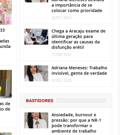
a importância de se
colocar como prioridade
02/07/ 2025
 33
Chega a Aracaju exame de
última geração para
iadas
identificar as causas da
gunda-
disfunção erétil
11/06/ 2025
Adriana Meneses: Trabalho
invisível, gente de verdade
02/05/ 2025
BASTIDORES
as de
io de
Ansiedade, burnout e
pressão: por que a NR-1
pode transformar o
ambiente de trabalho