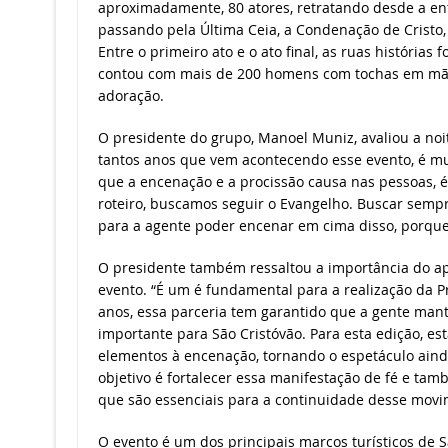
aproximadamente, 80 atores, retratando desde a en
passando pela Última Ceia, a Condenação de Cristo,
Entre o primeiro ato e o ato final, as ruas histórias
contou com mais de 200 homens com tochas em mãos
adoração.
O presidente do grupo, Manoel Muniz, avaliou a n
tantos anos que vem acontecendo esse evento, é m
que a encenação e a procissão causa nas pessoas, 
roteiro, buscamos seguir o Evangelho. Buscar sempr
para a agente poder encenar em cima disso, porque,
O presidente também ressaltou a importância do apo
evento. “É um é fundamental para a realização da P
anos, essa parceria tem garantido que a gente mant
importante para São Cristóvão. Para esta edição, e
elementos à encenação, tornando o espetáculo aind
objetivo é fortalecer essa manifestação de fé e tam
que são essenciais para a continuidade desse movime
O evento é um dos principais marcos turísticos de S