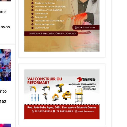
ine
Povos
ento
162