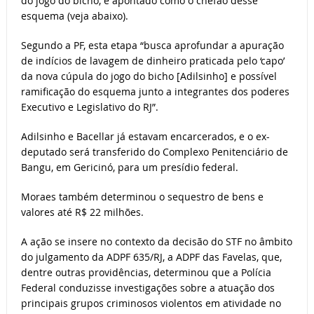
do jogo do bicho, é apontado como o chefão desse
esquema (veja abaixo).
Segundo a PF, esta etapa “busca aprofundar a apuração
de indícios de lavagem de dinheiro praticada pelo ‘capo’
da nova cúpula do jogo do bicho [Adilsinho] e possível
ramificação do esquema junto a integrantes dos poderes
Executivo e Legislativo do RJ”.
Adilsinho e Bacellar já estavam encarcerados, e o ex-
deputado será transferido do Complexo Penitenciário de
Bangu, em Gericinó, para um presídio federal.
Moraes também determinou o sequestro de bens e
valores até R$ 22 milhões.
A ação se insere no contexto da decisão do STF no âmbito
do julgamento da ADPF 635/RJ, a ADPF das Favelas, que,
dentre outras providências, determinou que a Polícia
Federal conduzisse investigações sobre a atuação dos
principais grupos criminosos violentos em atividade no