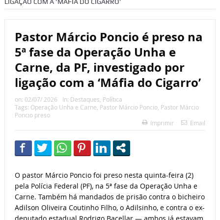
LIGAÇÃO COM A ‘MÁFIA DO CIGARRO’
Pastor Márcio Poncio é preso na
5ª fase da Operação Unha e
Carne, da PF, investigado por
ligação com a ‘Máfia do Cigarro’
on:
02/07/ 2026
In:
Destaques
,
Política
Tags:
Operação Unha e Carne
,
Pastor Márcio Poncio
,
Pastor Márcio
Poncio preso
Imprimir
Email
O pastor Márcio Poncio foi preso nesta quinta-feira (2)
pela Polícia Federal (PF), na 5ª fase da Operação Unha e
Carne. Também há mandados de prisão contra o bicheiro
Adilson Oliveira Coutinho Filho, o Adilsinho, e contra o ex-
deputado estadual Rodrigo Bacellar — ambos já estavam