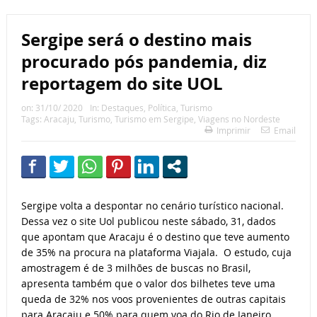
Sergipe será o destino mais
procurado pós pandemia, diz
reportagem do site UOL
on:
31/10/ 2020
In:
Destaques
,
Política
,
Turismo
Tags:
Aracaju
,
Turismo
,
Turismo em Sergipe
,
Viagens no Nordeste
Imprimir
Email
Sergipe volta a despontar no cenário turístico nacional.
Dessa vez o site Uol publicou neste sábado, 31, dados
que apontam que Aracaju é o destino que teve aumento
de 35% na procura na plataforma Viajala. O estudo, cuja
amostragem é de 3 milhões de buscas no Brasil,
apresenta também que o valor dos bilhetes teve uma
queda de 32% nos voos provenientes de outras capitais
para Aracaju e 50% para quem voa do Rio de Janeiro.