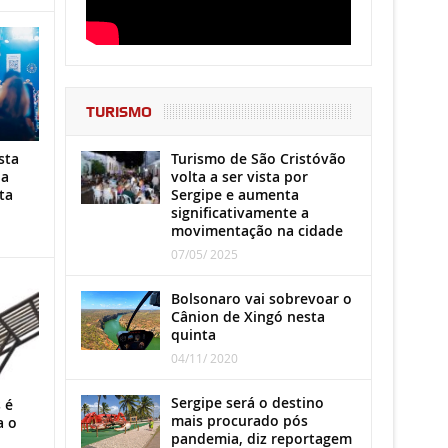
TURISMO
Turismo de São Cristóvão
sta
volta a ser vista por
ha
Sergipe e aumenta
ta
significativamente a
movimentação na cidade
07/05/ 2025
Bolsonaro vai sobrevoar o
Cânion de Xingó nesta
quinta
04/11/ 2020
Sergipe será o destino
 é
mais procurado pós
a o
pandemia, diz reportagem