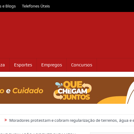
s e Blogs
Telefones Úteis
eza
Esportes
Empregos
Concursos
 protestam e cobram regularização de terrenos, água e energia em Soc