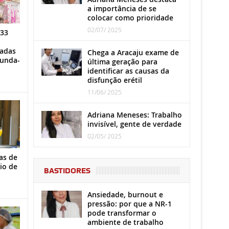
a importância de se
colocar como prioridade
02/07/ 2025
 33
iadas
Chega a Aracaju exame de
gunda-
última geração para
identificar as causas da
disfunção erétil
11/06/ 2025
Adriana Meneses: Trabalho
invisível, gente de verdade
02/05/ 2025
as de
io de
BASTIDORES
Ansiedade, burnout e
pressão: por que a NR-1
pode transformar o
ambiente de trabalho