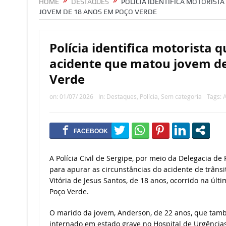
HOME
DESTAQUES
POLÍCIA IDENTIFICA MOTORISTA
JOVEM DE 18 ANOS EM POÇO VERDE
Polícia identifica motorista 
acidente que matou jovem d
Verde
on:
01/07/ 2026
In:
Destaques
,
Polícia
,
Sem categoria
Tags:
A
A Polícia Civil de Sergipe, por meio da Delegacia de 
para apurar as circunstâncias do acidente de trâns
Vitória de Jesus Santos, de 18 anos, ocorrido na últi
Poço Verde.
O marido da jovem, Anderson, de 22 anos, que tamb
internado em estado grave no Hospital de Urgências