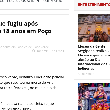
 QUE FUGIU APÓS ACIDENTE QUE MATOU
ENTRETENIMENT
que fugiu após
e 18 anos em Poço
Museu da Gente
cidente em Poço Verde
,
Poço Verde
Sergipana realiza C
Imprimir
Email
Museu especial em
alusão ao Dia
Internacional dos 
Indígenas
05/08/ 2026
Poço Verde, instaurou inquérito policial
ito que resultou na morte de Ana
ma terça-feira (30), no município de
ém estava na motocicleta, segue
 de Sergipe (Huse).