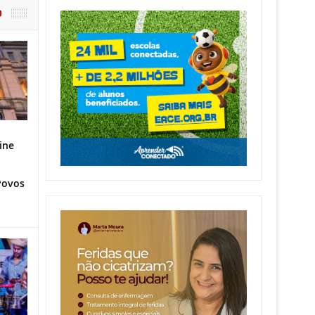
O
ine
Povos