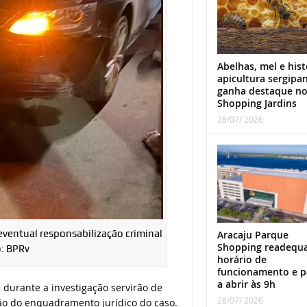
Abelhas, mel e hist
apicultura sergipa
ganha destaque n
Shopping Jardins
28/07/ 2026
 eventual responsabilização criminal
Aracaju Parque
Shopping readequ
o: BPRv
horário de
funcionamento e p
a abrir às 9h
s durante a investigação servirão de
28/07/ 2026
ção do enquadramento jurídico do caso.