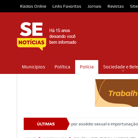
Rádios Online
Links Favoritos
Jornais
Revistas
Site
Municípios
Política
Polícia
Sociedade e Bel
 ministro Marco Buzzi por assédio sexual e importunação
ÚLTIMAS
Moradores