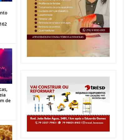
ento
162
cas,
eia
im de