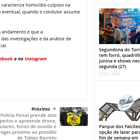
 caracteriza homicídio culposo na
o eventual, quando o condutor assume
em andamento e que a
das investigações e da análise de
ial.
Segundona do Turi
tem forró, quadril
ebook
e no
Instagram
junina e shows nes
segunda (27)
27/07/ 2026
Próximo
Polícia Penal prende dois
peitos e apreende drone,
lulares, fones de ouvido e
Parque dos Falcões
rogas próximo ao presídio
opção de lazer par
de Tobias Barreto
fim de semana em