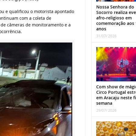
Nossa Senhora do
cou e qualificou o motorista apontado
Socorro realiza ev
afro-religioso em
continuam com a coleta de
comemoração aos 
 de câmeras de monitoramento e a
anos
ocorrência.
31/07/ 2026
Com show de mági
Circo Portugal estr
em Aracaju neste f
semana
29/07/ 2026