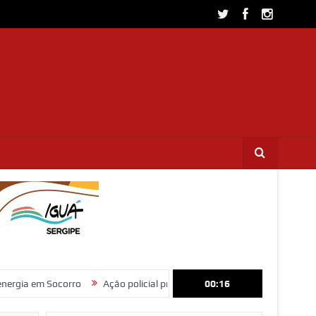
orro
Ação policial prende trio por furto de fios de cobre e receptação 
00:16