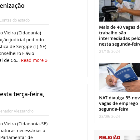
enização
 Contas do estado
Mais de 40 vagas d
trabalho são
 Vieira (Cidadania)
intermediadas pel
ção judicial pedindo
nesta segunda-feir
tiça de Sergipe (TJ-SE)
21/10/ 2024
onselheiro Flávio
l de Co...
Read more
sta terça-feira,
NAT divulga 55 nov
vagas de emprego 
segunda-feira
enador Alessandro
23/09/ 2024
 Vieira (Cidadania-SE)
naturas necessárias à
 Parlamentar de
RELIGIÃO