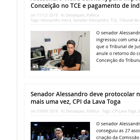
Conceição no TCE e pagamento de ind
on:
11/12/ 2019
In:
Destaques
,
Política
Tags:
Alessandro Vieira
,
Senador Alessandro
,
TCE
,
Tribunal de
O senador Alessandro
ingressou com uma a
que o Tribunal de Jus
anule o retorno do c
Conceição do Tribuna
Senador Alessandro deve protocolar ne
mais uma vez, CPI da Lava Toga
on:
03/09/ 2019
In:
Destaques
,
Política
Tags:
CPI Lava Toga
,
S
O senador Alessandro
conseguiu as 27 assi
criação da Comissão