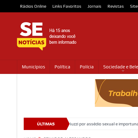
Rádios Online
Links Favoritos
Jornais
Revistas
Site
Municípios
Política
Polícia
Sociedade e Bel
ndena ministro Marco Buzzi por assédio sexual e importunação
ÚLTIMAS
Mora