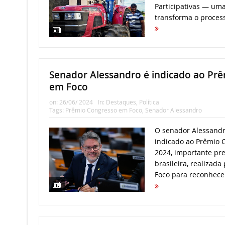
Participativas — uma 
transforma o process
Senador Alessandro é indicado ao Pr
em Foco
on:
26/06/ 2024
In:
Destaques
,
Política
Tags:
Prêmio Congresso em Foco
,
Senador Alessandro
O senador Alessandro
indicado ao Prêmio 
2024, importante pre
brasileira, realizada
Foco para reconhece