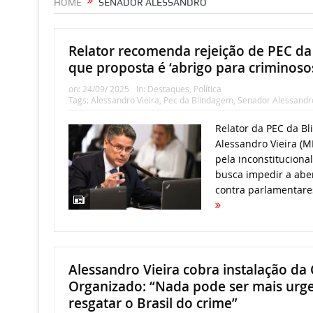
HOME
SENADOR ALESSANDRO
Relator recomenda rejeição de PEC da
que proposta é ‘abrigo para criminoso
on:
24/09/ 2025
In:
Destaques
,
Política
Tags:
Alessandro Vieira
,
Pec da Blindagem
,
Senador Alessandr
Relator da PEC da B
Alessandro Vieira (M
pela inconstituciona
busca impedir a abe
contra parlamentare
Alessandro Vieira cobra instalação da
Organizado: “Nada pode ser mais urg
resgatar o Brasil do crime”