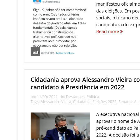
manifestou oficialme
das eleições. Em po
sociais, o tucano dec
candidatura do ex-pre
Read more
Cidadania aprova Alessandro Vieira c
candidato à Presidência em 2022
on:
11/09/ 2021
In:
Destaques
,
Política
Tags:
Alessandro Vieira
,
Cidadania
,
Eleições 2022
,
Senador Ale
A executiva nacional
aprovar o nome de A
pré-candidato ao Pal
2022. A decisão foi 