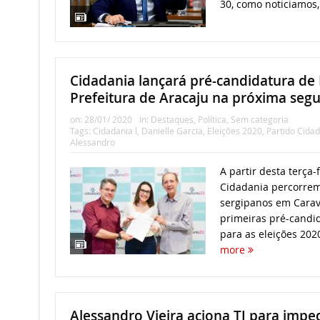
30, como noticiamos, 
Cidadania lançará pré-candidatura de 
Prefeitura de Aracaju na próxima segu
on:
28/01/ 2020
In:
Destaques
,
Política
,
Sem categoria
Tags:
Cidadania l
,
Danielle Garcia
,
Eleições 2020
,
Partido Cidad
Alessandro
A partir desta terça-f
Cidadania percorrem
sergipanos em Carav
primeiras pré-candi
para as eleições 2020.
more
Alessandro Vieira aciona TJ para imped