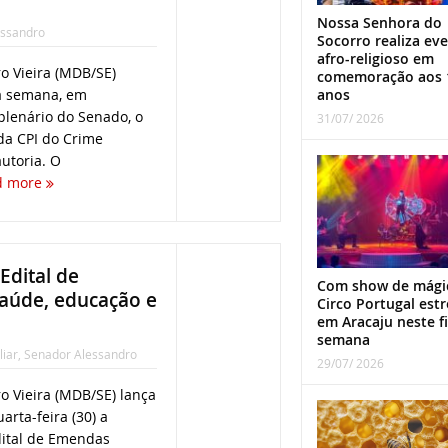
Nossa Senhora do
essandro
Socorro realiza ev
afro-religioso em
o Vieira (MDB/SE)
comemoração aos 
anos
ta semana, em
lenário do Senado, o
31/07/ 2026
 da CPI do Crime
utoria. O
d more
Edital de
Com show de mági
saúde, educação e
Circo Portugal estr
em Aracaju neste f
semana
liar
,
Senador Alessandro
29/07/ 2026
o Vieira (MDB/SE) lança
arta-feira (30) a
ital de Emendas