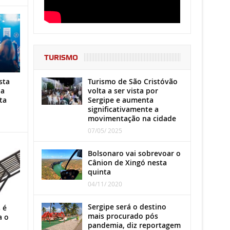
TURISMO
Turismo de São Cristóvão
sta
volta a ser vista por
ha
Sergipe e aumenta
ta
significativamente a
movimentação na cidade
07/05/ 2025
Bolsonaro vai sobrevoar o
Cânion de Xingó nesta
quinta
04/11/ 2020
Sergipe será o destino
 é
mais procurado pós
a o
pandemia, diz reportagem