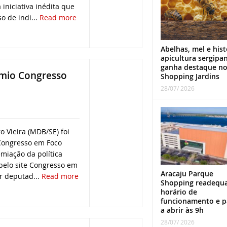
iniciativa inédita que
o de indi...
Read more
Abelhas, mel e hist
apicultura sergipa
ganha destaque n
êmio Congresso
Shopping Jardins
28/07/ 2026
 Vieira (MDB/SE) foi
Congresso em Foco
miação da política
 pelo site Congresso em
Aracaju Parque
r deputad...
Read more
Shopping readequ
horário de
funcionamento e p
a abrir às 9h
28/07/ 2026