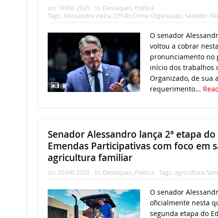
on:
19/09/ 2025
In:
Destaques
,
Política
Tags:
Alessandro Vieira
,
CPI do Crime Organizado
,
Senador Al
O senador Alessandr
voltou a cobrar nes
pronunciamento no p
início dos trabalhos
Organizado, de sua a
requerimento...
Rea
Senador Alessandro lança 2ª etapa do 
Emendas Participativas com foco em 
agricultura familiar
on:
30/04/ 2025
In:
Destaques
,
Política
Tags:
agricultura fami
O senador Alessandr
oficialmente nesta qu
segunda etapa do Ed