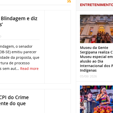
ENTRETENIMENT
 Blindagem e diz
s’
o
lindagem, o senador
Museu da Gente
DB-SE) emitiu parecer
Sergipana realiza C
Museu especial em
lidade da proposta, que
alusão ao Dia
rtura de processo
Internacional dos 
s sem aut...
Read more
Indígenas
05/08/ 2026
 CPI do Crime
ente do que