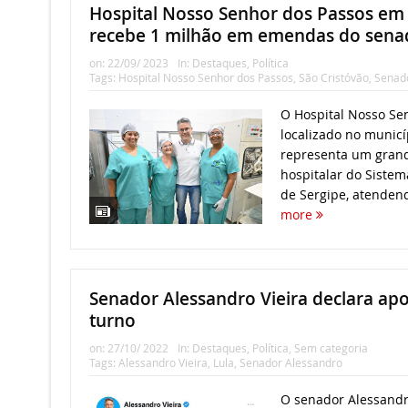
Hospital Nosso Senhor dos Passos em 
recebe 1 milhão em emendas do sena
on:
22/09/ 2023
In:
Destaques
,
Política
Tags:
Hospital Nosso Senhor dos Passos
,
São Cristóvão
,
Senad
O Hospital Nosso Se
localizado no municí
representa um grand
hospitalar do Sistem
de Sergipe, atendend
more
Senador Alessandro Vieira declara apoi
turno
on:
27/10/ 2022
In:
Destaques
,
Política
,
Sem categoria
Tags:
Alessandro Vieira
,
Lula
,
Senador Alessandro
O senador Alessandro