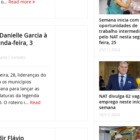
o...
Read more
Semana inicia com
oportunidades de
trabalho intermed
Danielle Garcia à
pelo NAT nesta se
nda-feira, 3
feira, 25
25/11/ 2024
ania l
,
Senador
eira, 28, lideranças do
 os municípios
ana para lançar as
daturas da legenda
NAT divulga 62 vag
emprego neste iníc
 O roteiro i...
Read
semana
18/11/ 2024
ir Flávio