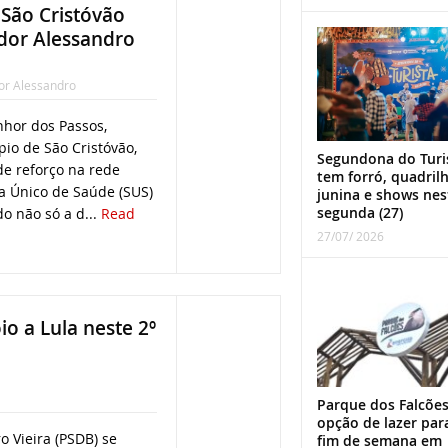
São Cristóvão
dor Alessandro
or Alessandro
nhor dos Passos,
pio de São Cristóvão,
Segundona do Turi
e reforço na rede
tem forró, quadril
a Único de Saúde (SUS)
junina e shows nes
segunda (27)
o não só a d...
Read
27/07/ 2026
o a Lula neste 2º
Parque dos Falcões
opção de lazer par
 Vieira (PSDB) se
fim de semana em