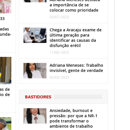
a importância de se
colocar como prioridade
02/07/ 2025
 33
iadas
Chega a Aracaju exame de
gunda-
última geração para
identificar as causas da
disfunção erétil
11/06/ 2025
Adriana Meneses: Trabalho
invisível, gente de verdade
02/05/ 2025
as de
io de
BASTIDORES
Ansiedade, burnout e
pressão: por que a NR-1
pode transformar o
ambiente de trabalho