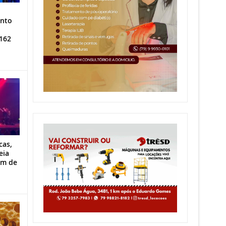
ento
162
cas,
eia
im de