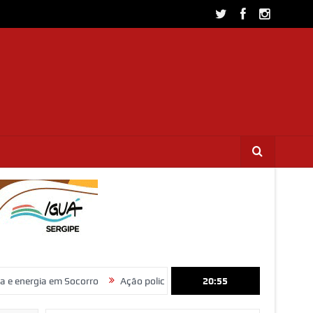
m Socorro
Ação policial prende trio por furto de fios de cobre e recep
20:55