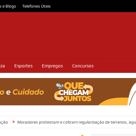
s e Blogs
Telefones Úteis
eza
Esportes
Empregos
Concursos
dores protestam e cobram regularização de terrenos, água e energia e