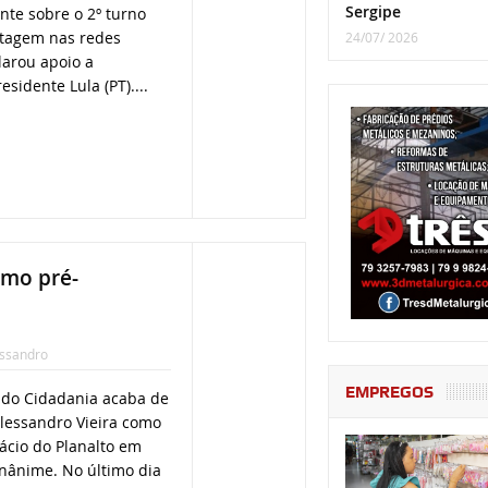
Sergipe
nte sobre o 2º turno
stagem nas redes
24/07/ 2026
larou apoio a
sidente Lula (PT)....
omo pré-
ssandro
EMPREGOS
 do Cidadania acaba de
lessandro Vieira como
ácio do Planalto em
unânime. No último dia