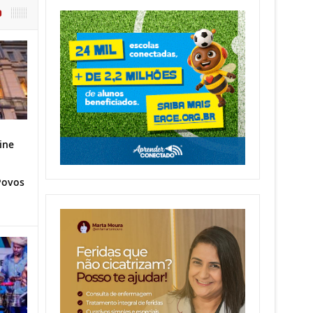
O
ine
Povos