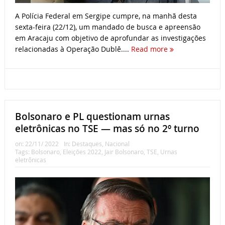
A Polícia Federal em Sergipe cumpre, na manhã desta
sexta-feira (22/12), um mandado de busca e apreensão
em Aracaju com objetivo de aprofundar as investigações
relacionadas à Operação Dublê....
Read more
Bolsonaro e PL questionam urnas
eletrônicas no TSE — mas só no 2º turno
on:
22/11/ 2022
In:
Destaques
,
Nacional
Tags:
Bolsonaro
,
Eleições 2022
,
Jair Bolsonaro
,
TSE
,
Urnas
eletrônicas