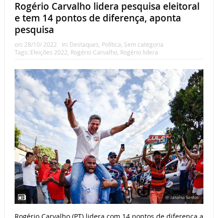
Rogério Carvalho lidera pesquisa eleitoral
e tem 14 pontos de diferença, aponta
pesquisa
on:
28/10/ 2022
In:
Destaques
,
Política
,
Sem categoria
Tags:
Eleições 2022
,
Rogério Carvalho
,
Rogério lidera
Rogério Carvalho (PT) lidera com 14 pontos de diferença a