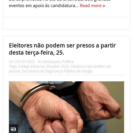
eventos em apoio às candidatura...
Read more
Eleitores não podem ser presos a partir
desta terça-feira, 25.
on:
25/10/ 2022
In:
Destaques
,
Política
Tags:
Código Eleitoral
,
Eleições 2022
,
Eleitores não podem ser
presos
,
Secretaria da Segurança Pública de Sergip