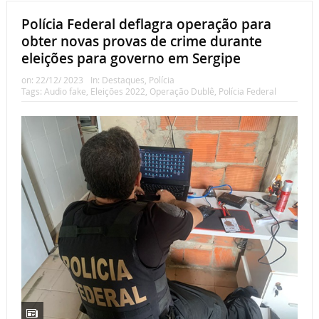
Polícia Federal deflagra operação para
obter novas provas de crime durante
eleições para governo em Sergipe
on:
22/12/ 2023
In:
Destaques
,
Polícia
Tags:
Audio fake
,
Eleições 2022
,
Operação Dublê
,
Polícia Federal