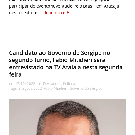
participar do evento ‘Juventude Pelo Brasil’ em Aracaju
nesta sexta-fei...
Read more
Candidato ao Governo de Sergipe no
segundo turno, Fábio Mitidieri será
entrevistado na TV Atalaia nesta segunda-
feira
on:
17/10/ 2022
In:
Destaques
,
Política
Tags:
Eleições 2022
,
Fábio Mitidieri
,
Governo de Sergipe