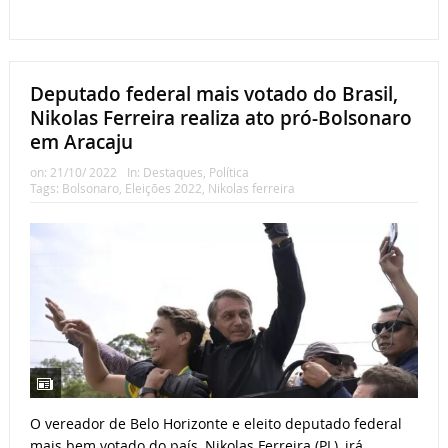
Deputado federal mais votado do Brasil,
Nikolas Ferreira realiza ato pró-Bolsonaro
em Aracaju
on:
21/10/ 2022
In:
Destaques
,
Política
Tags:
Bolsonaro
,
Eleições 2022
,
Nikolas ferreira
O vereador de Belo Horizonte e eleito deputado federal
mais bem votado do país, Nikolas Ferreira (PL), irá