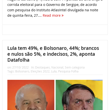
corrida eleitoral para o Governo de Sergipe, de acordo
com pesquisa do Instituto AtlasIntel divulgada na noite
de quinta-feira, 27....
Read more
Lula tem 49%, e Bolsonaro, 44%; brancos
e nulos são 5%, e indecisos, 2%, aponta
Datafolha
on:
27/10/ 2022
In:
Destaques
,
Nacional
,
Sem categoria
Tags:
Bolsonaro
,
Eleições 2022
,
Lula
,
Pesquisa Folha