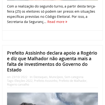
Com a realização do segundo turno, a partir desta terça-
feira (25) os eleitores só podem ser presos em situações
específicas previstas no Código Eleitoral. Por isso, a
Secretaria da Seguranç...
Read more
Prefeito Assisinho declara apoio a Rogério
e diz que Malhador não aguenta mais a
falta de investimentos do Governo do
Estado
on:
23/10/ 2022
In:
Destaques
,
Municípios
,
Sem categoria
Tags:
Eleições 2022
,
Prefeito Assisinho
,
Prefeito de Malhador
,
Rogerio carvalho