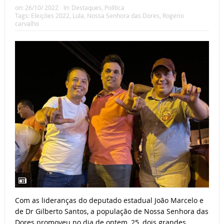
on:
26/10/ 2022
In:
Destaques
,
Política
Tags:
Eleições 2022
,
Lula
,
Nossa Senhora das Dores
,
Rogerio
carvalho
Com as lideranças do deputado estadual João Marcelo e
de Dr Gilberto Santos, a população de Nossa Senhora das
Dores promoveu no dia de ontem, 25, dois grandes