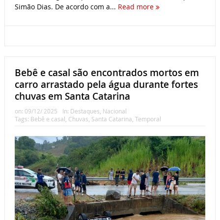
Simão Dias. De acordo com a...
Read more
Bebê e casal são encontrados mortos em
carro arrastado pela água durante fortes
chuvas em Santa Catarina
on:
09/12/ 2025
In:
Destaques
,
Nacional
Tags:
Bebê e casal
,
Chuvas
,
Santa Catarina
,
Temporal