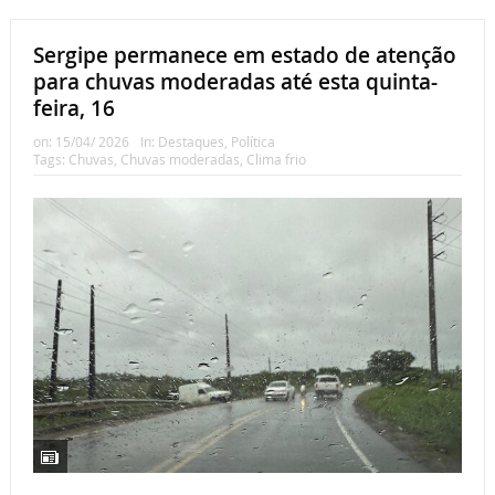
Sergipe permanece em estado de atenção
para chuvas moderadas até esta quinta-
feira, 16
on:
15/04/ 2026
In:
Destaques
,
Política
Tags:
Chuvas
,
Chuvas moderadas
,
Clima frio