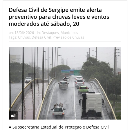
Defesa Civil de Sergipe emite alerta
preventivo para chuvas leves e ventos
moderados até sábado, 20
on:
18/06/ 2026
In:
Destaques
,
Municípios
Tags:
Chuvas
,
Defesa Civil
,
Previsão de Chuvas
A Subsecretaria Estadual de Proteção e Defesa Civil