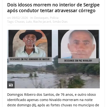
Dois idosos morrem no interior de Sergipe
após condutor tentar atravessar córrego
on:
09/02/ 2026
In:
Destaques
,
Polícia
Tags:
Chuvas
,
Luto
,
Riacho Jacaré
,
Simão Dias
Domingos Ribeiro dos Santos, de 76 anos, e outro idoso
identificado apenas como Nivaldo morreram na noite
deste domingo (8), após as fortes chuvas no município de