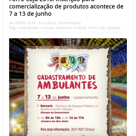
comercialização de produtos acontece de
7 a 13 de junho
on:
05/06/ 2018
In:
Cultura
,
Entrenimento
Tags:
ambulantes
,
Aracaju
,
comércio
,
Emsurb
,
Forró Caju
,
Sergipe