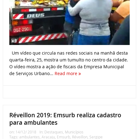
Um vídeo que circula nas redes sociais na manhã desta
quarta-feira, 25, mostra um tumulto no centro da cidade.
O vídeo mostra a ação de fiscais da Empresa Municipal
de Serviços Urbano...
Read more
Réveillon 2019: Emsurb realiza cadastro
para ambulantes
on:
14/12/ 2018
In:
Destaques
,
Municípios
Tags:
ambulantes
,
Aracaju
,
Emsurb
,
Réveillon
,
Sergipe