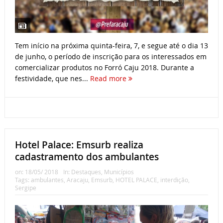
Tem início na próxima quinta-feira, 7, e segue até o dia 13
de junho, o período de inscrição para os interessados em
comercializar produtos no Forró Caju 2018. Durante a
festividade, que nes...
Read more
Hotel Palace: Emsurb realiza
cadastramento dos ambulantes
on:
18/05/ 2018
In:
Destaques
,
Municípios
Tags:
ambulantes
,
Aracaju
,
Emsurb
,
HOTEL PALACE
,
interdição
,
Sergipe