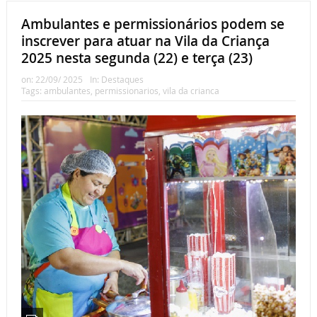
Ambulantes e permissionários podem se
inscrever para atuar na Vila da Criança
2025 nesta segunda (22) e terça (23)
on:
22/09/ 2025
In:
Destaques
Tags:
ambulantes
,
permissionarios
,
vila da crianca