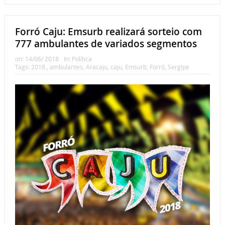
Forró Caju: Emsurb realizará sorteio com
777 ambulantes de variados segmentos
on:
14/06/ 2018
In:
Política
Tags:
2018.
,
ambulantes
,
Aracaju
,
caju
,
Emsurb
,
Forró
,
Sergipe