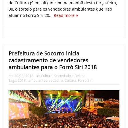
de Cultura (Semcult), iniciou na manhã desta terça-feira,
08, o sorteio para os vendedores ambulantes que irão
atuar no Forró Siri 20...
Read more
Prefeitura de Socorro inicia
cadastramento de vendedores
ambulantes para o Forró Siri 2018
on:
20/03/ 2018
In:
Cultura
,
Sociedade e Beleza
Tags:
2018.
,
ambulantes
,
cadastro
,
Cultura
,
Fórro Siri