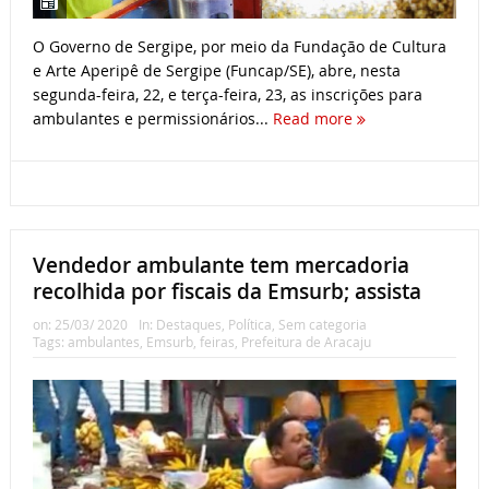
O Governo de Sergipe, por meio da Fundação de Cultura
e Arte Aperipê de Sergipe (Funcap/SE), abre, nesta
segunda-feira, 22, e terça-feira, 23, as inscrições para
ambulantes e permissionários...
Read more
Vendedor ambulante tem mercadoria
recolhida por fiscais da Emsurb; assista
on:
25/03/ 2020
In:
Destaques
,
Política
,
Sem categoria
Tags:
ambulantes
,
Emsurb
,
feiras
,
Prefeitura de Aracaju