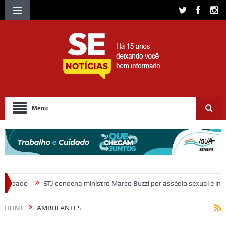
Menu
nistro Marco Buzzi por assédio sexual e importunação
Moradores pr
HOME
AMBULANTES