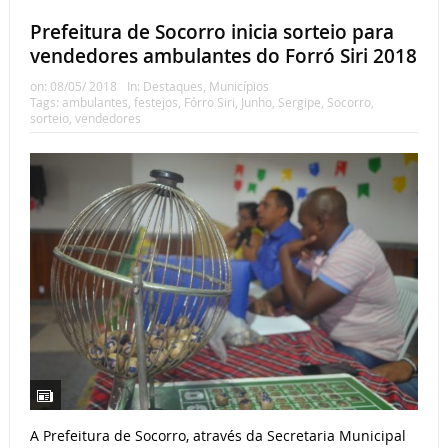
Prefeitura de Socorro inicia sorteio para
vendedores ambulantes do Forró Siri 2018
on:
08/05/ 2018
In:
Destaques
,
Municípios
Tags:
ambulantes
,
festejos
,
Fórro Siri
,
Junho
,
Sergipe
,
Socorro
,
sorteio
,
vendedores
A Prefeitura de Socorro, através da Secretaria Municipal