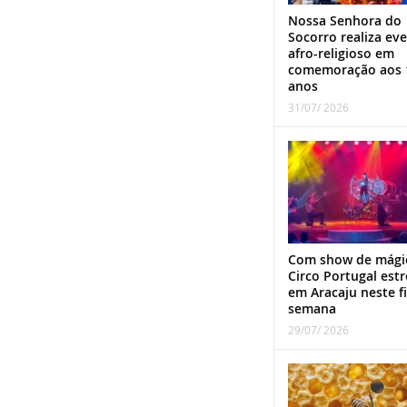
Nossa Senhora do
Socorro realiza ev
afro-religioso em
comemoração aos 
anos
31/07/ 2026
Com show de mági
Circo Portugal estr
em Aracaju neste f
semana
29/07/ 2026