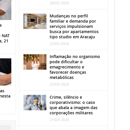
26/05/ 2026
Mudanças no perfil
familiar e demanda por
e
serviços impulsionam
busca por apartamentos
o NAT
tipo studio em Aracaju
a, 21
22/05/ 2026
Inflamação no organismo
pode dificultar o
emagrecimento e
favorecer doenças
metabólicas
23/03/ 2026
as
nesta
Crime, silêncio e
corporativismo: o caso
que abala a imagem das
corporações militares
21/03/ 2026