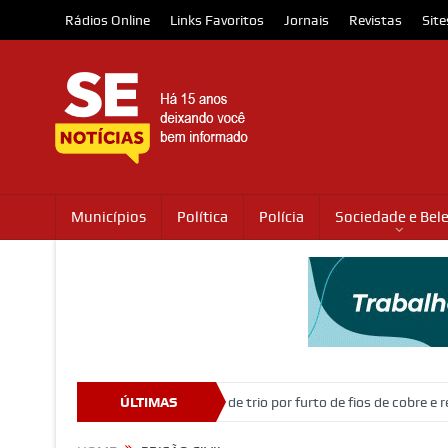
Rádios Online
Links Favoritos
Jornais
Revistas
Site
Municípios
Política
Polícia
Sociedade e Bel
rro
Ação policial prende trio por furto de fios de cobre e receptação n
ÚLTIMAS