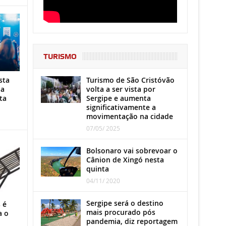
TURISMO
Turismo de São Cristóvão
sta
volta a ser vista por
ha
Sergipe e aumenta
ta
significativamente a
movimentação na cidade
07/05/ 2025
Bolsonaro vai sobrevoar o
Cânion de Xingó nesta
quinta
04/11/ 2020
Sergipe será o destino
 é
mais procurado pós
a o
pandemia, diz reportagem