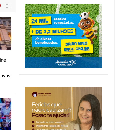
O
ine
Povos