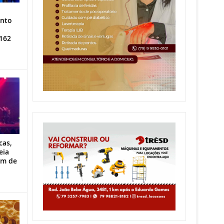
ento
162
cas,
eia
im de