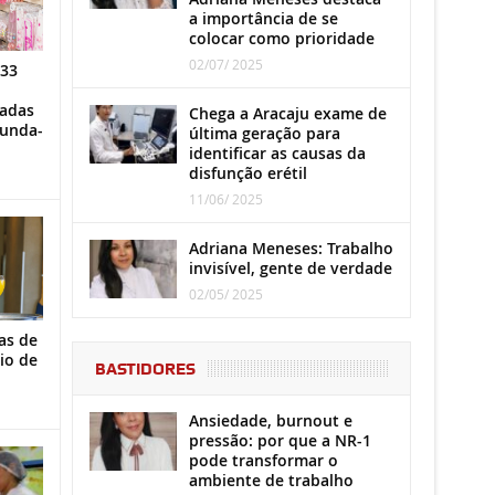
a importância de se
colocar como prioridade
02/07/ 2025
 33
iadas
Chega a Aracaju exame de
gunda-
última geração para
identificar as causas da
disfunção erétil
11/06/ 2025
Adriana Meneses: Trabalho
invisível, gente de verdade
02/05/ 2025
as de
io de
BASTIDORES
Ansiedade, burnout e
pressão: por que a NR-1
pode transformar o
ambiente de trabalho