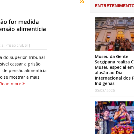
ENTRETENIMENT
não for medida
ensão alimentícia
ia
,
Prisão civil
,
STJ
Museu da Gente
ma do Superior Tribunal
Sergipana realiza C
ssível cassar a prisão
Museu especial em
or de pensão alimentícia
alusão ao Dia
 se mostrar a mais
Internacional dos 
Indígenas
Read more
05/08/ 2026