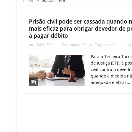
HOME
PRISÃO CIVIL
Prisão civil pode ser cassada quando 
mais eficaz para obrigar devedor de p
a pagar débito
on:
18/03/ 2024
In:
Destaques
,
Polícia
Tags:
pensão alimentíc
​Para a Terceira Tur
de Justiça (STJ), é po
civil contra o deved
quando a medida não
adequada e eficaz...