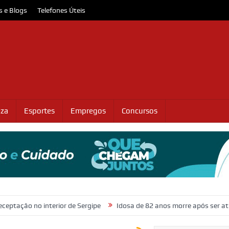
s e Blogs
Telefones Úteis
eza
Esportes
Empregos
Concursos
o interior de Sergipe
Idosa de 82 anos morre após ser atropelada n