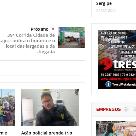
Sergipe
24/07/ 2026
Próximo
39ª Corrida Cidade de
aju: confira o horário e o
local das largadas e da
chegada
EMPREGOS
m e
Ação policial prende trio