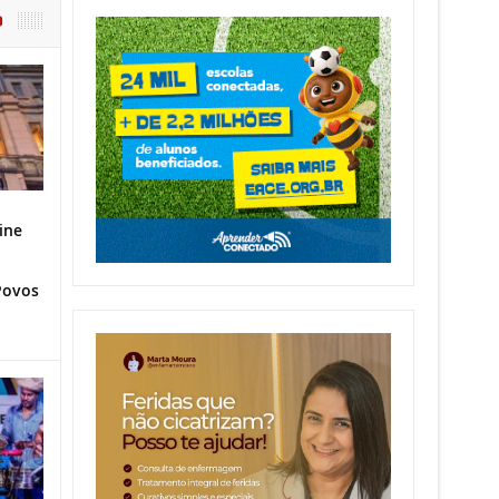
O
ine
Povos