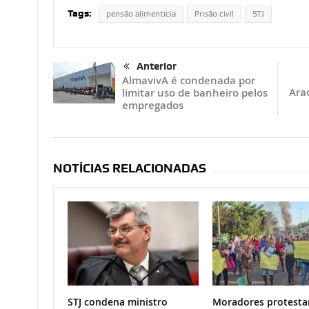
Tags:
pensão alimentícia
Prisão civil
STJ
Anterior
AlmavivA é condenada por
Arac
limitar uso de banheiro pelos
empregados
NOTÍCIAS RELACIONADAS
STJ condena ministro
Moradores protesta