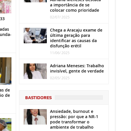
a importância de se
colocar como prioridade
02/07/ 2025
 33
iadas
Chega a Aracaju exame de
gunda-
última geração para
identificar as causas da
disfunção erétil
11/06/ 2025
Adriana Meneses: Trabalho
invisível, gente de verdade
02/05/ 2025
as de
io de
BASTIDORES
Ansiedade, burnout e
pressão: por que a NR-1
pode transformar o
ambiente de trabalho