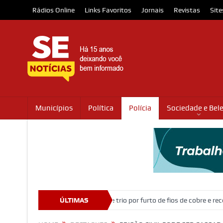
Rádios Online
Links Favoritos
Jornais
Revistas
Site
Municípios
Política
Polícia
Sociedade e Bel
Ação policial prende trio por furto de fios de cobre e receptação no in
ÚLTIMAS