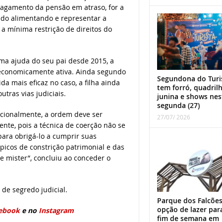
o pagamento da pensão em atraso, for a
do alimentando e representar a
 mínima restrição de direitos do
ma ajuda do seu pai desde 2015, a
 economicamente ativa. Ainda segundo
Segundona do Turi
da mais eficaz no caso, a filha ainda
tem forró, quadril
tras vias judiciais.
junina e shows nes
segunda (27)
pcionalmente, a ordem deve ser
27/07/ 2026
ente, pois a técnica de coerção não se
ara obrigá-lo a cumprir suas
picos de constrição patrimonial e das
e mister”, concluiu ao conceder o
de segredo judicial.
Parque dos Falcões
opção de lazer par
ebook
e no
Instagram
fim de semana em