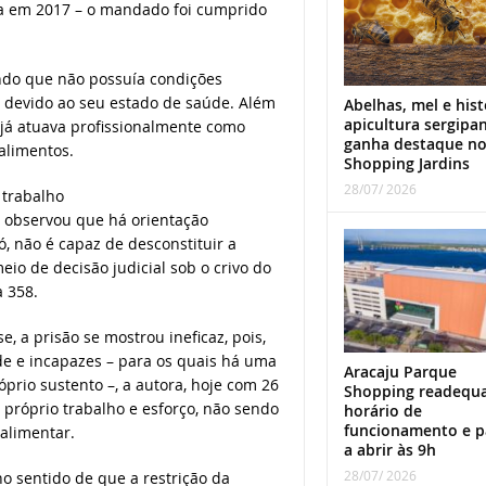
ada em 2017 – o mandado foi cumprido
do que não possuía condições
r devido ao seu estado de saúde. Além
Abelhas, mel e hist
apicultura sergipa
e já atuava profissionalmente como
ganha destaque n
alimentos.
Shopping Jardins
28/07/ 2026
 trabalho
, observou que há orientação
ó, não é capaz de desconstituir a
eio de decisão judicial sob o crivo do
 358.
, a prisão se mostrou ineficaz, pois,
e e incapazes – para os quais há uma
Aracaju Parque
prio sustento –, a autora, hoje com 26
Shopping readequ
 próprio trabalho e esforço, não sendo
horário de
funcionamento e p
 alimentar.
a abrir às 9h
28/07/ 2026
o sentido de que a restrição da