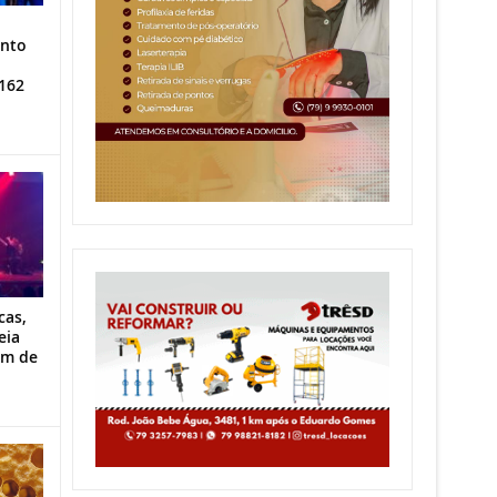
ento
162
cas,
eia
im de