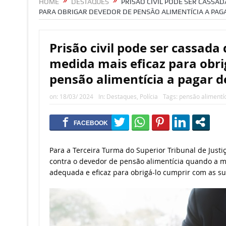
HOME
DESTAQUES
PRISÃO CIVIL PODE SER CASSA
PARA OBRIGAR DEVEDOR DE PENSÃO ALIMENTÍCIA A PAG
Prisão civil pode ser cassada
medida mais eficaz para obri
pensão alimentícia a pagar d
on:
18/03/ 2024
In:
Destaques
,
Polícia
Tags:
pensão alimentíc
​Para a Terceira Turma do Superior Tribunal de Justiça 
contra o devedor de pensão alimentícia quando a m
adequada e eficaz para obrigá-lo cumprir com as su