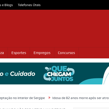
s e Blogs
Telefones Úteis
eza
Esportes
Empregos
Concursos
terior de Sergipe
Idosa de 82 anos morre após ser atropelada na Ro