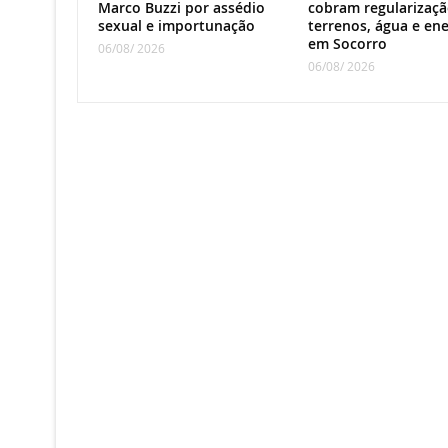
Marco Buzzi por assédio
cobram regularizaçã
sexual e importunação
terrenos, água e ene
em Socorro
06/08/ 2026
06/08/ 2026