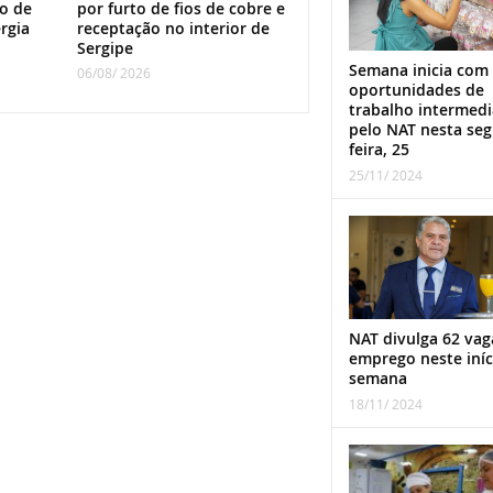
o de
por furto de fios de cobre e
rgia
receptação no interior de
Sergipe
Semana inicia com
06/08/ 2026
oportunidades de
trabalho intermed
pelo NAT nesta se
feira, 25
25/11/ 2024
NAT divulga 62 vag
emprego neste iníc
semana
18/11/ 2024