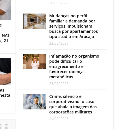
26/05/ 2026
Mudanças no perfil
familiar e demanda por
e
serviços impulsionam
busca por apartamentos
o NAT
tipo studio em Aracaju
a, 21
22/05/ 2026
Inflamação no organismo
pode dificultar o
emagrecimento e
favorecer doenças
metabólicas
23/03/ 2026
as
nesta
Crime, silêncio e
corporativismo: o caso
que abala a imagem das
corporações militares
21/03/ 2026