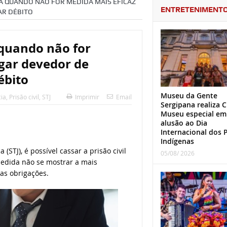
DA QUANDO NÃO FOR MEDIDA MAIS EFICAZ
ENTRETENIMENT
AR DÉBITO
 quando não for
gar devedor de
ébito
Museu da Gente
ia
,
Prisão civil
,
STJ
Imprimir
Email
Sergipana realiza C
Museu especial em
alusão ao Dia
Internacional dos 
Indígenas
(STJ), é possível cassar a prisão civil
05/08/ 2026
edida não se mostrar a mais
as obrigações.