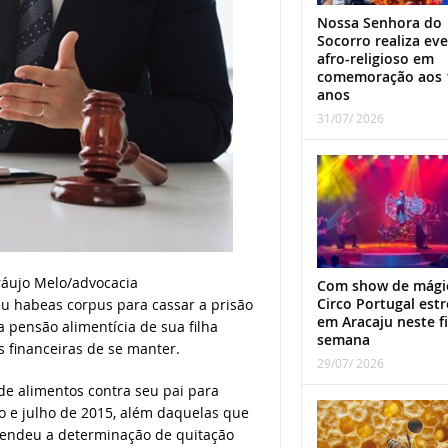
Nossa Senhora do
Socorro realiza ev
afro-religioso em
comemoração aos 
anos
31/07/ 2026
áujo Melo/advocacia
Com show de mági
Circo Portugal estr
u habeas corpus para cassar a prisão
em Aracaju neste f
pensão alimentícia de sua filha
semana
 financeiras de se manter.
29/07/ 2026
de alimentos contra seu pai para
o e julho de 2015, além daquelas que
tendeu a determinação de quitação