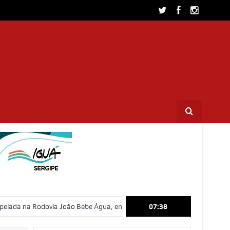
dovia João Bebe Água, em São Cristóvão
Investigação da Polícia Civ
07:38