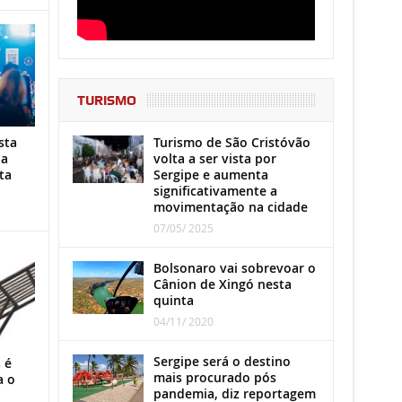
TURISMO
Turismo de São Cristóvão
sta
volta a ser vista por
ha
Sergipe e aumenta
ta
significativamente a
movimentação na cidade
07/05/ 2025
Bolsonaro vai sobrevoar o
Cânion de Xingó nesta
quinta
04/11/ 2020
Sergipe será o destino
 é
mais procurado pós
a o
pandemia, diz reportagem