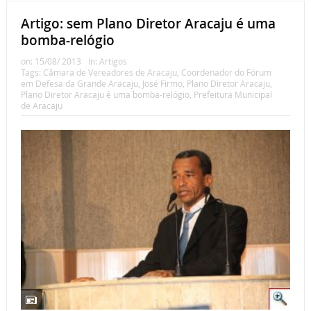
Artigo: sem Plano Diretor Aracaju é uma
bomba-relógio
on:
15/08/ 2013
In:
Artigos
Tags:
Câmara de Vereadores de Aracaju
,
Coordenador do Fórum
em Defesa da Grande Aracaju
,
José Firmo
,
Plano Diretor Aracaju
,
Plano Diretor Aracaju é uma bomba-relógio
,
Prefeitura Municipal
de Aracaju