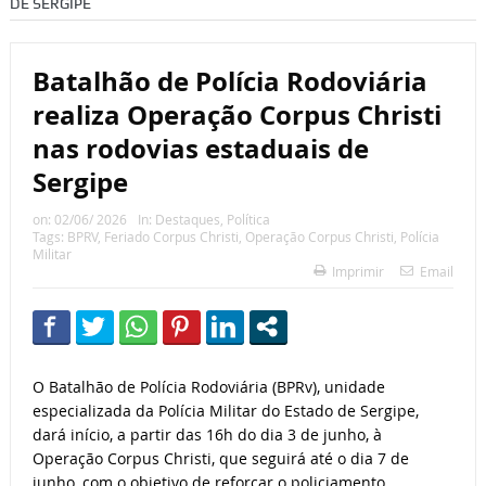
DE SERGIPE
Batalhão de Polícia Rodoviária
realiza Operação Corpus Christi
nas rodovias estaduais de
Sergipe
on:
02/06/ 2026
In:
Destaques
,
Política
Tags:
BPRV
,
Feriado Corpus Christi
,
Operação Corpus Christi
,
Polícia
Militar
Imprimir
Email
O Batalhão de Polícia Rodoviária (BPRv), unidade
especializada da Polícia Militar do Estado de Sergipe,
dará início, a partir das 16h do dia 3 de junho, à
Operação Corpus Christi, que seguirá até o dia 7 de
junho, com o objetivo de reforçar o policiamento