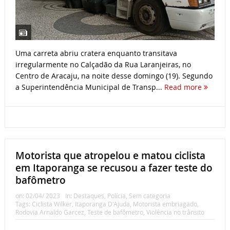
Uma carreta abriu cratera enquanto transitava
irregularmente no Calçadão da Rua Laranjeiras, no
Centro de Aracaju, na noite desse domingo (19). Segundo
a Superintendência Municipal de Transp...
Read more
Motorista que atropelou e matou ciclista
em Itaporanga se recusou a fazer teste do
bafômetro
on:
02/04/ 2023
In:
Destaques
,
Polícia
,
Sem categoria
Tags:
Ciclista Wilker
,
Itaporanga D'Ajuda
,
Motorista embriagado
,
Rodovia Arnaldo Garcez
,
Teste de bafômetro
,
Violência no trânsito