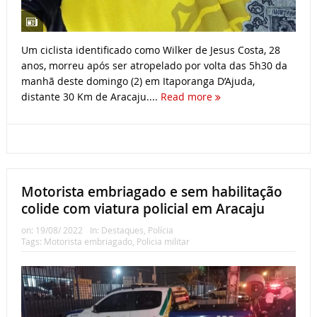
Um ciclista identificado como Wilker de Jesus Costa, 28
anos, morreu após ser atropelado por volta das 5h30 da
manhã deste domingo (2) em Itaporanga D’Ajuda,
distante 30 Km de Aracaju....
Read more
Motorista embriagado e sem habilitação
colide com viatura policial em Aracaju
on:
19/08/ 2022
In:
Destaques
,
Polícia
Tags:
Motorista embriagado
,
Policia militar