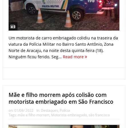
Um motorista de carro embriagado colidiu na traseira da
viatura da Polícia Militar no Bairro Santo Antônio, Zona
Norte de Aracaju, na noite desta quinta-feira (18).
Ninguém ficou ferido. Seg...
Read more
Mãe e filho morrem após colisão com
motorista embriagado em São Francisco
on:
01/08/ 2022
In:
Destaques
,
Polícia
Tags:
mãe e filho morrem
,
Motorista embriagado
,
são francisco