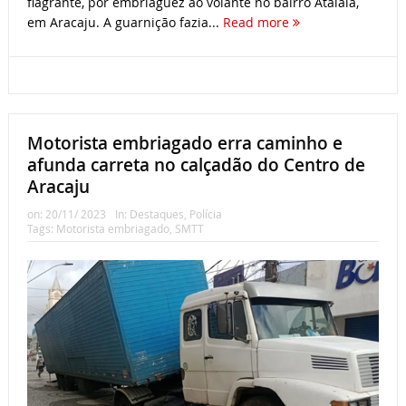
flagrante, por embriaguez ao volante no bairro Atalaia,
em Aracaju. A guarnição fazia...
Read more
Motorista embriagado erra caminho e
afunda carreta no calçadão do Centro de
Aracaju
on:
20/11/ 2023
In:
Destaques
,
Polícia
Tags:
Motorista embriagado
,
SMTT