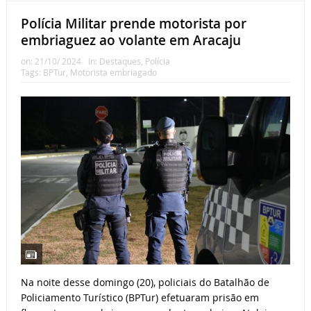
Polícia Militar prende motorista por
embriaguez ao volante em Aracaju
on:
21/10/ 2024
In:
Destaques
,
Polícia
Tags:
BPTur
,
Motorista embriagado
Na noite desse domingo (20), policiais do Batalhão de
Policiamento Turístico (BPTur) efetuaram prisão em