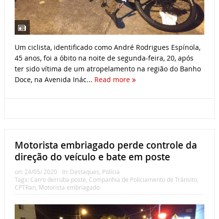
Um ciclista, identificado como André Rodrigues Espínola,
45 anos, foi a óbito na noite de segunda-feira, 20, após
ter sido vítima de um atropelamento na região do Banho
Doce, na Avenida Inác...
Read more
Motorista embriagado perde controle da
direção do veículo e bate em poste
on:
24/05/ 2020
In:
Destaques
,
Polícia
Tags:
Carro derruba poste
,
Companhia de Policiamento de Trânsito
,
CPTRan
,
Motorista embriagado