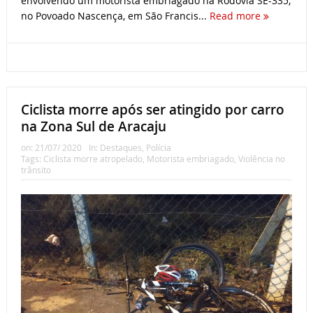
envolvendo um motorista embriagado na Rodovia SE-335,
no Povoado Nascença, em São Francis...
Read more
Ciclista morre após ser atingido por carro
na Zona Sul de Aracaju
on:
21/07/ 2020
In:
Destaques
,
Polícia
Tags:
Ciclista morre atropelado
,
Motorista embriagado
,
Violência no
trânsito