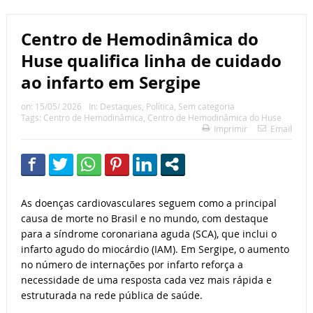
Centro de Hemodinâmica do
Huse qualifica linha de cuidado
ao infarto em Sergipe
on:
15/05/ 2026
In:
Destaques
,
Política
,
Sem categoria
Tags:
Centro de Hemodinâmica
,
Centro de Hemodinâmica do Huse
Imprimir
Email
As doenças cardiovasculares seguem como a principal
causa de morte no Brasil e no mundo, com destaque
para a síndrome coronariana aguda (SCA), que inclui o
infarto agudo do miocárdio (IAM). Em Sergipe, o aumento
no número de internações por infarto reforça a
necessidade de uma resposta cada vez mais rápida e
estruturada na rede pública de saúde.