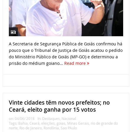
A Secretaria de Segurança Pública de Goiás confirmou há
pouco que o Tribunal de Justiça de Goiás acatou o pedido
do Ministério Público de Goiás (MP-GO) e determinou a
prisão do médium goiano...
Read more
Vinte cidades têm novos prefeitos; no
Ceará, eleito ganha por 15 votos
on:
04/06/ 2018
In:
Destaques
,
Nacional
Tags:
Bahia
,
Ceará
,
eleições
,
goias
,
Minas Gerais
,
rio de grande do
norte
,
Rio de Janeiro
,
Rondônia
,
Sao PAulo