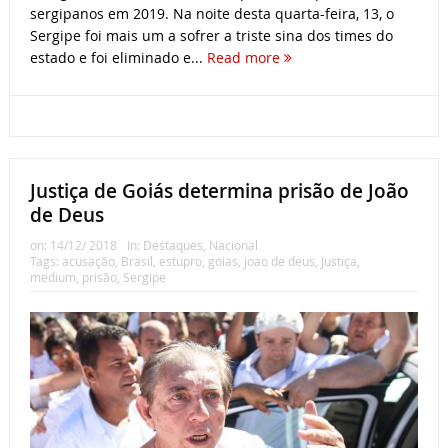
sergipanos em 2019. Na noite desta quarta-feira, 13, o
Sergipe foi mais um a sofrer a triste sina dos times do
estado e foi eliminado e...
Read more
Justiça de Goiás determina prisão de João
de Deus
on:
14/12/ 2018
In:
Destaques
,
Nacional
Tags:
acusação
,
Brasil
,
estupro
,
goias
,
joao de deus
,
Justiça
,
medium
,
prisão
,
Sergipe