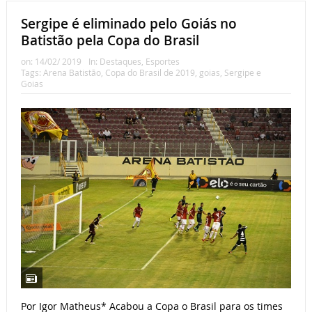
Sergipe é eliminado pelo Goiás no
Batistão pela Copa do Brasil
on:
14/02/ 2019
In:
Destaques
,
Esportes
Tags:
Arena Batistão
,
Copa do Brasil de 2019
,
goias
,
Sergipe e
Goias
Por Igor Matheus* Acabou a Copa o Brasil para os times