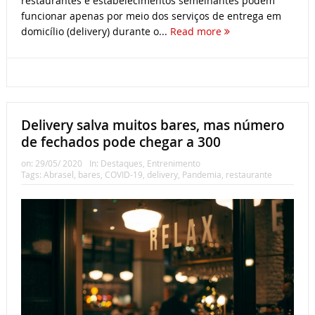
restaurantes e estabelecimentos semelhantes podem
funcionar apenas por meio dos serviços de entrega em
domicílio (delivery) durante o...
Read more
Delivery salva muitos bares, mas número
de fechados pode chegar a 300
on:
29/05/ 2020
In:
Destaques
,
Entrenimento
Tags:
Abrasel
,
bares
,
COVID-19
,
delivery
,
Pandemia
,
restaurante