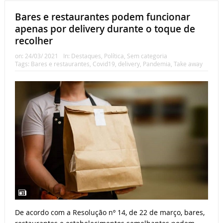
Bares e restaurantes podem funcionar
apenas por delivery durante o toque de
recolher
on:
24/03/ 2021
In:
Destaques
,
Política
,
Sem categoria
Tags:
Bares e restaurantes
,
Covid19
,
delivery
,
Pandemia
,
Take away
De acordo com a Resolução nº 14, de 22 de março, bares,