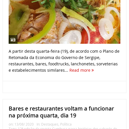
A partir desta quarta-feira (19), de acordo com o Plano de
Retomada da Economia do Governo de Sergipe,
restaurantes, bares, foodtrucks, lanchonetes, sorveterias
e estabelecimentos similares...
Read more
Bares e restaurantes voltam a funcionar
na próxima quarta, dia 19
on:
13/08/ 2020
In:
Destaques
,
Política
Tags:
12ª edição da revista Cumbuca narra histórias dos cabarés de