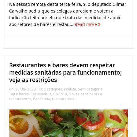
Na sessão remota desta terça-feira, 9, o deputado Gilmar
Carvalho pediu que os colegas apreciem e votem a
indicação feita por ele que trata das medidas de apoio
aos setores de bares e restau...
Read more
Restaurantes e bares devem respeitar
medidas sanitárias para funcionamento;
veja as restrições
on:
20/08/ 2020
In:
Destaques
,
Política
,
Sem categoria
Tags:
bares
,
Coronavírus
,
Covid19
,
Novas para bares e
restaurantes
,
Pandemia
,
restaurantes