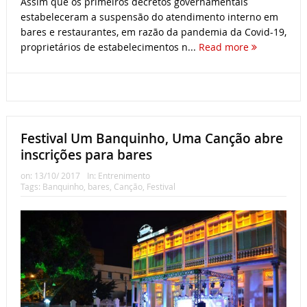
Assim que os primeiros decretos governamentais
estabeleceram a suspensão do atendimento interno em
bares e restaurantes, em razão da pandemia da Covid-19,
proprietários de estabelecimentos n...
Read more
Festival Um Banquinho, Uma Canção abre
inscrições para bares
on:
13/10/ 2017
In:
Entrenimento
Tags:
Banquinho
,
bares
,
Canção
,
Festival