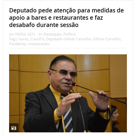
Deputado pede atenção para medidas de
apoio a bares e restaurantes e faz
desabafo durante sessão
on:
09/03/ 2021
In:
Destaques
,
Política
Tags:
bares
,
Covid19
,
Deputado Gilmar Carvalho
,
Gilmar Carvalho
,
Pandemia
,
restaurantes