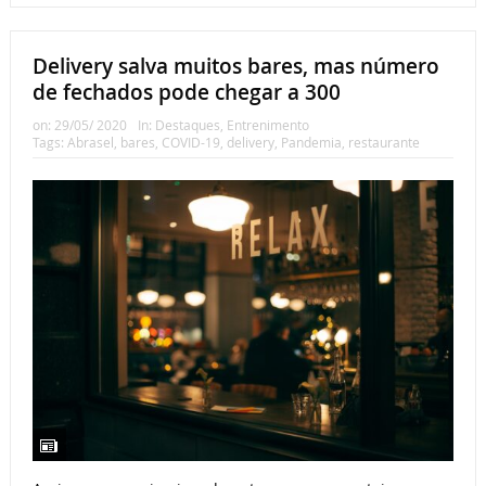
Delivery salva muitos bares, mas número
de fechados pode chegar a 300
on:
29/05/ 2020
In:
Destaques
,
Entrenimento
Tags:
Abrasel
,
bares
,
COVID-19
,
delivery
,
Pandemia
,
restaurante