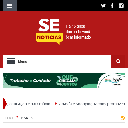
Menu
nio
Adasfa e Shopping Jardins promovem ação de adoção animal n
HOME
BARES