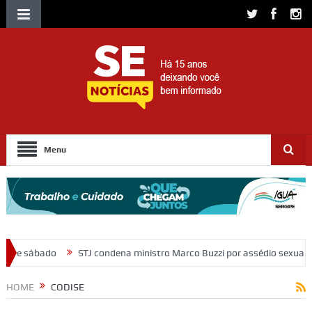
Menu
ondena ministro Marco Buzzi por assédio sexual e importunação
Mor
HOME
CODISE