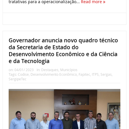
tratativas para a operacionalização...
Read more
Governador anuncia novo quadro técnico
da Secretaria de Estado do
Desenvolvimento Econômico e da Ciência
e da Tecnologia
on:
04/01/ 2023
In:
Destaques
,
Municípios
Tags:
Codise
,
Desenvolvimento Econômico
,
Fapitec
,
ITPS
,
Sergas
,
SergipeTec