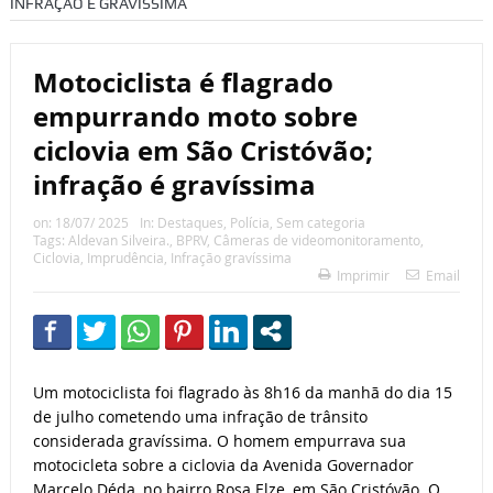
INFRAÇÃO É GRAVÍSSIMA
Motociclista é flagrado
empurrando moto sobre
ciclovia em São Cristóvão;
infração é gravíssima
on:
18/07/ 2025
In:
Destaques
,
Polícia
,
Sem categoria
Tags:
Aldevan Silveira.
,
BPRV
,
Câmeras de videomonitoramento
,
Ciclovia
,
Imprudência
,
Infração gravíssima
Imprimir
Email
Um motociclista foi flagrado às 8h16 da manhã do dia 15
de julho cometendo uma infração de trânsito
considerada gravíssima. O homem empurrava sua
motocicleta sobre a ciclovia da Avenida Governador
Marcelo Déda, no bairro Rosa Elze, em São Cristóvão. O