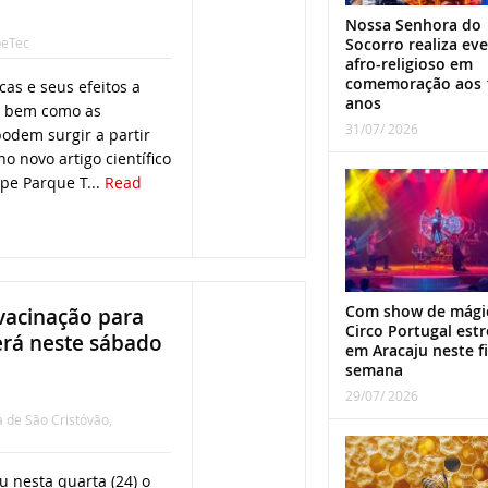
Nossa Senhora do
Socorro realiza ev
peTec
afro-religioso em
comemoração aos 
as e seus efeitos a
anos
, bem como as
31/07/ 2026
odem surgir a partir
o novo artigo científico
pe Parque T...
Read
Com show de mági
vacinação para
Circo Portugal estr
erá neste sábado
em Aracaju neste f
semana
29/07/ 2026
a de São Cristóvão
,
u nesta quarta (24) o