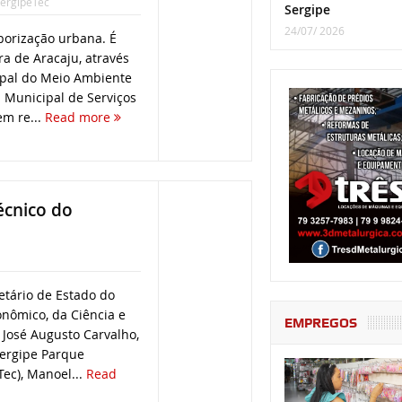
ergipeTec
Sergipe
24/07/ 2026
borização urbana. É
ra de Aracaju, através
ipal do Meio Ambiente
 Municipal de Serviços
em re...
Read more
écnico do
etário de Estado do
nômico, da Ciência e
EMPREGOS
, José Augusto Carvalho,
Sergipe Parque
Tec), Manoel...
Read