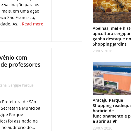
de vacinação para os
u mais, em uma ação
ça São Francisco,
idade. As...
Read more
Abelhas, mel e hist
apicultura sergipa
ganha destaque n
Shopping Jardins
28/07/ 2026
nvênio com
 de professores
tana
,
Sergipe Parque
Aracaju Parque
 Prefeitura de São
Shopping readequ
a Secretaria Municipal
horário de
rgipe Parque
funcionamento e p
Tec) foi assinada na
a abrir às 9h
no auditório do...
28/07/ 2026