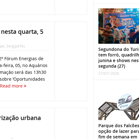
 nesta quarta, 5
ipe
,
SergipeTec
Segundona do Turi
tem forró, quadril
‘2º Fórum Energias de
junina e shows nes
a-feira, 05, no Aquários
segunda (27)
ramação será das 13h30
27/07/ 2026
 sobre ‘Oportunidades
Read more
rização urbana
Parque dos Falcões
opção de lazer par
fim de semana em