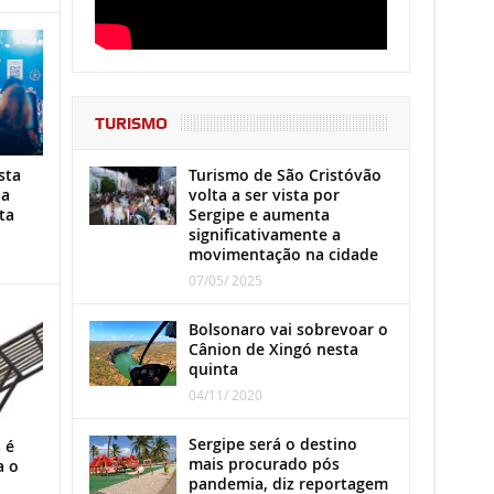
TURISMO
Turismo de São Cristóvão
sta
volta a ser vista por
ha
Sergipe e aumenta
ta
significativamente a
movimentação na cidade
07/05/ 2025
Bolsonaro vai sobrevoar o
Cânion de Xingó nesta
quinta
04/11/ 2020
Sergipe será o destino
 é
mais procurado pós
a o
pandemia, diz reportagem