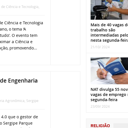
de Ciência e Tecnologia
,
e Ciência e Tecnologia
Mais de 40 vagas d
ano, o tema ‘A
trabalho são
intermediadas pel
tudo’. O evento tem
nesta segunda-feir
ximar a Ciência e
21/10/ 2024
ação, promovendo...
 de Engenharia
NAT divulga 55 nov
vagas de emprego 
segunda-feira
ria Agronômica
,
Sergipe
23/09/ 2024
 4.0 que o gestor de
do Sergipe Parque
RELIGIÃO