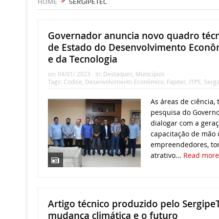
HOME
SERGIPETEC
Governador anuncia novo quadro técni
de Estado do Desenvolvimento Econôm
e da Tecnologia
on:
04/01/ 2023
In:
Destaques
,
Municípios
Tags:
Codise
,
Desenvolvimento Econômico
,
Fapitec
,
ITPS
,
Serg
As áreas de ciência, 
pesquisa do Govern
dialogar com a gera
capacitação de mão 
empreendedores, to
atrativo...
Read mor
Artigo técnico produzido pelo SergipeT
mudança climática e o futuro