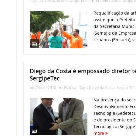
Tags:
Arborização de Aracaju
,
Emsurb
,
Prefeitura de Aracaju
,
S
Requalificação da ar
assim que a Prefeitu
da Secretaria Munic
(Sema) e da Empresa
Urbanos (Emsurb), v
Diego da Costa é empossado diretor t
SergipeTec
on:
24/05/ 2018
In:
Política
Tags:
Diego da Costa
,
SergipeTec
Na presença do secr
Desenvolvimento Eco
Tecnologia (Sedetec)
e do presidente do 
Tecnológico (Sergipe
more