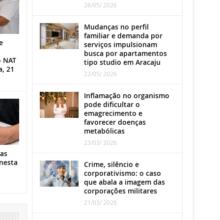
26/05/ 2026
Mudanças no perfil
familiar e demanda por
e
serviços impulsionam
busca por apartamentos
o NAT
tipo studio em Aracaju
a, 21
22/05/ 2026
Inflamação no organismo
pode dificultar o
emagrecimento e
favorecer doenças
metabólicas
23/03/ 2026
as
nesta
Crime, silêncio e
corporativismo: o caso
que abala a imagem das
corporações militares
21/03/ 2026