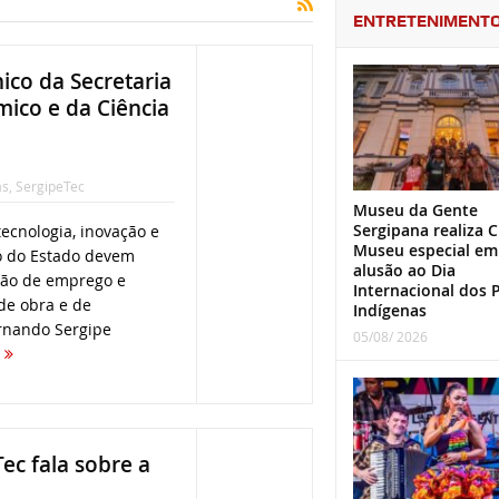
ENTRETENIMENT
co da Secretaria
ico e da Ciência
as
,
SergipeTec
Museu da Gente
Sergipana realiza C
tecnologia, inovação e
Museu especial em
o do Estado devem
alusão ao Dia
ção de emprego e
Internacional dos 
de obra e de
Indígenas
rnando Sergipe
05/08/ 2026
e
ec fala sobre a