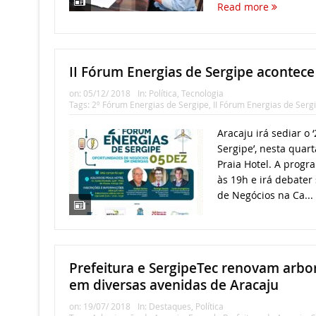
Read more
II Fórum Energias de Sergipe acontece
on:
05/12/ 2018
In:
Política
,
Tecnologia
Tags:
2º Fórum Energias de Sergipe
,
II Fórum Energias de Serg
Aracaju irá sediar o 
Sergipe’, nesta quart
Praia Hotel. A prog
às 19h e irá debater
de Negócios na Ca...
Prefeitura e SergipeTec renovam arbo
em diversas avenidas de Aracaju
on:
19/07/ 2018
In:
Destaques
,
Política