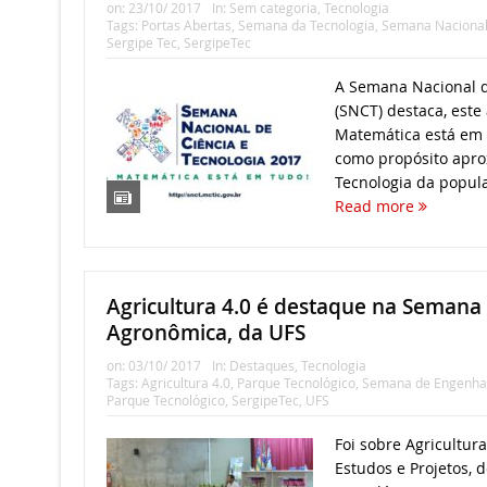
on:
23/10/ 2017
In:
Sem categoria
,
Tecnologia
Tags:
Portas Abertas
,
Semana da Tecnologia
,
Semana Nacional 
Sergipe Tec
,
SergipeTec
A Semana Nacional d
(SNCT) destaca, este 
Matemática está em 
como propósito apro
Tecnologia da popul
Read more
Agricultura 4.0 é destaque na Semana
Agronômica, da UFS
on:
03/10/ 2017
In:
Destaques
,
Tecnologia
Tags:
Agricultura 4.0
,
Parque Tecnológico
,
Semana de Engenha
Parque Tecnológico
,
SergipeTec
,
UFS
Foi sobre Agricultura
Estudos e Projetos, 