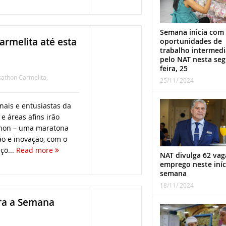
Semana inicia com
armelita até esta
oportunidades de
trabalho intermed
pelo NAT nesta se
feira, 25
athon Carmelita
,
25/11/ 2024
nais e entusiastas da
 áreas afins irão
thon – uma maratona
o e inovação, com o
çõ...
Read more
NAT divulga 62 vag
emprego neste iníc
semana
18/11/ 2024
ara a Semana