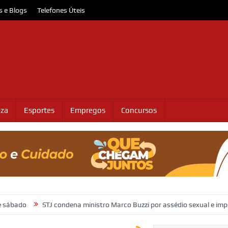
s e Blogs
Telefones Úteis
eza
Esportes
Empregos
Concursos
STJ condena ministro Marco Buzzi por assédio sexual e importunação