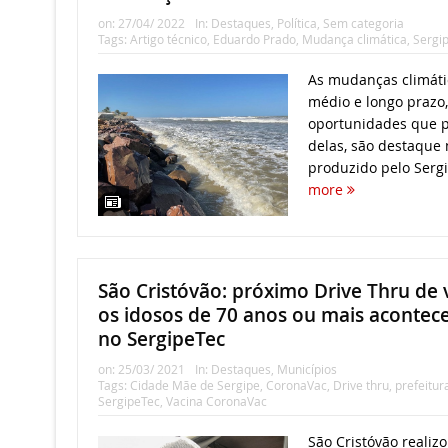
on:
27/04/ 2022
In:
Destaques
,
Política
,
Sem categoria
Tags:
Artigo técnico
,
Eduardo Prado
,
Mudança climática
,
Sergi
As mudanças climátic
médio e longo prazo
oportunidades que p
delas, são destaque n
produzido pelo Sergi
more
São Cristóvão: próximo Drive Thru de 
os idosos de 70 anos ou mais acontec
no SergipeTec
on:
25/03/ 2021
In:
Destaques
,
Municípios
Tags:
Cidade Mãe de Sergipe
,
CoronaVac
,
Drive thru
,
prefeitur
SergipeTec
,
Vacina CoronaVac
São Cristóvão realizo