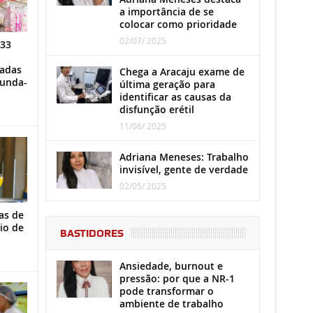
a importância de se
colocar como prioridade
02/07/ 2025
 33
iadas
Chega a Aracaju exame de
gunda-
última geração para
identificar as causas da
disfunção erétil
11/06/ 2025
Adriana Meneses: Trabalho
invisível, gente de verdade
02/05/ 2025
as de
io de
BASTIDORES
Ansiedade, burnout e
pressão: por que a NR-1
pode transformar o
ambiente de trabalho