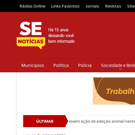
Rádios Online
Links Favoritos
Jornais
Revistas
Site
Municípios
Política
Polícia
Sociedade e Bel
e Shopping Jardins promovem ação de adoção animal neste sábado
ÚLTIMAS