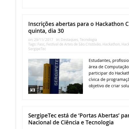
Inscrições abertas para o Hackathon C
quinta, dia 30
on:
29/11/ 2017
In:
Destaques
,
Tecnologia
Tags:
Fasc
,
Festival de Artes de São Cristóvão
,
Hackathon
,
Hack
SergipeTec
Estudantes, profissio
área de Computação e
participar do Hacka
cívica de programaçã
objetivo de criar solu
SergipeTec está de ‘Portas Abertas’ p
Nacional de Ciência e Tecnologia