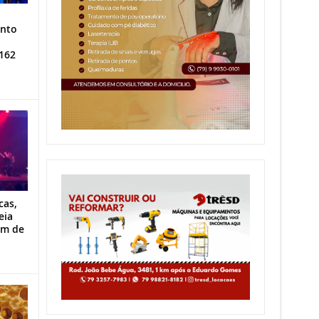
ento
162
cas,
eia
im de