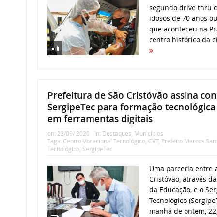
segundo drive thru 
idosos de 70 anos o
que aconteceu na Pra
centro histórico da c
Prefeitura de São Cristóvão assina co
SergipeTec para formação tecnológica
em ferramentas digitais
on:
23/09/ 2020
In:
Destaques
,
Municípios
Tags:
Centro Vocacional Tecnológico
,
CVT
,
Prefeito Marcos San
Tecnológico
,
SergipeTec
Uma parceria entre a
Cristóvão, através d
da Educação, e o Se
Tecnológico (Sergipe
manhã de ontem, 22, 