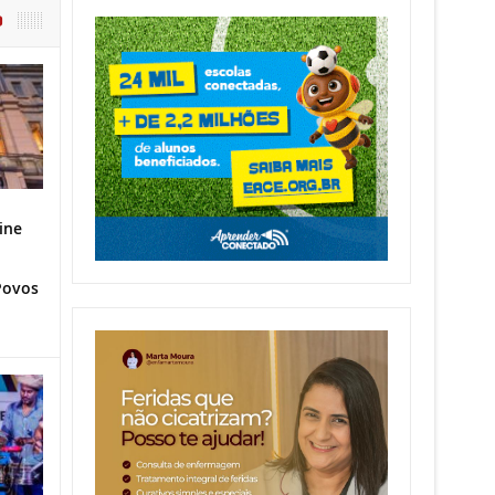
O
ine
Povos