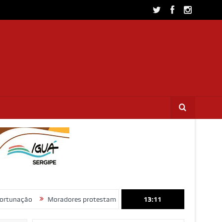
Moradores protestam e cobram regularização de terrenos, água e ene
13:11