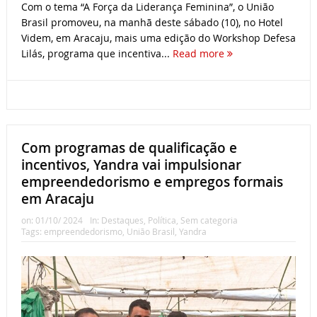
Com o tema “A Força da Liderança Feminina”, o União
Brasil promoveu, na manhã deste sábado (10), no Hotel
Videm, em Aracaju, mais uma edição do Workshop Defesa
Lilás, programa que incentiva...
Read more
Com programas de qualificação e
incentivos, Yandra vai impulsionar
empreendedorismo e empregos formais
em Aracaju
on:
01/10/ 2024
In:
Destaques
,
Política
,
Sem categoria
Tags:
empreendedorismo
,
União Brasil
,
Yandra