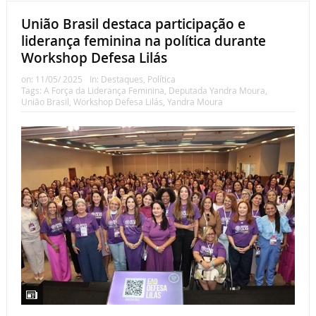
União Brasil destaca participação e
liderança feminina na política durante
Workshop Defesa Lilás
on:
11/05/ 2025
In:
Destaques
,
Política
Tags:
A Força da Liderança Feminina
,
Deputada Yandra Moura
,
União Brasil
,
Workshop Defesa Lilás
,
Yandra Moura