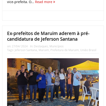
vice-prefeita. O...
Read more
Ex-prefeitos de Maruim aderem à pré-
candidatura de Jeferson Santana
on:
27/04/ 2024
In:
Destaques
,
Municípios
Tags:
Jeferson Santana
,
Maruim
,
Prefeitura de Maruim
,
União Brasil