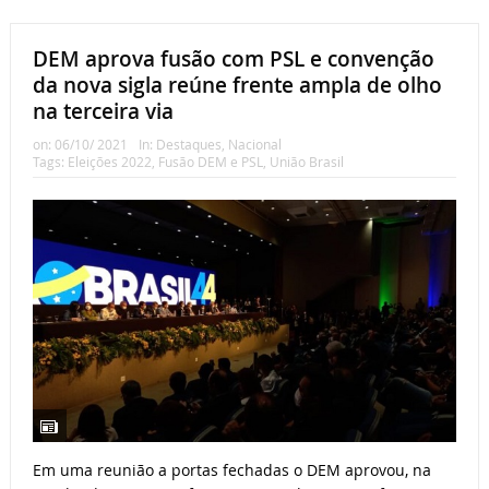
DEM aprova fusão com PSL e convenção
da nova sigla reúne frente ampla de olho
na terceira via
on:
06/10/ 2021
In:
Destaques
,
Nacional
Tags:
Eleições 2022
,
Fusão DEM e PSL
,
União Brasil
Em uma reunião a portas fechadas o DEM aprovou, na