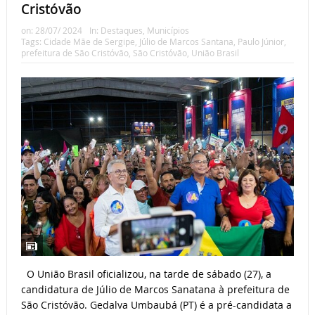
Cristóvão
on:
28/07/ 2024
In:
Destaques
,
Municípios
Tags:
Cidade Mãe de Sergipe
,
Júlio de Marcos Santana
,
Paulo Júnior
,
prefeitura de São Cristóvão
,
São Cristóvão
,
União Brasil
O União Brasil oficializou, na tarde de sábado (27), a
candidatura de Júlio de Marcos Sanatana à prefeitura de
São Cristóvão. Gedalva Umbaubá (PT) é a pré-candidata a