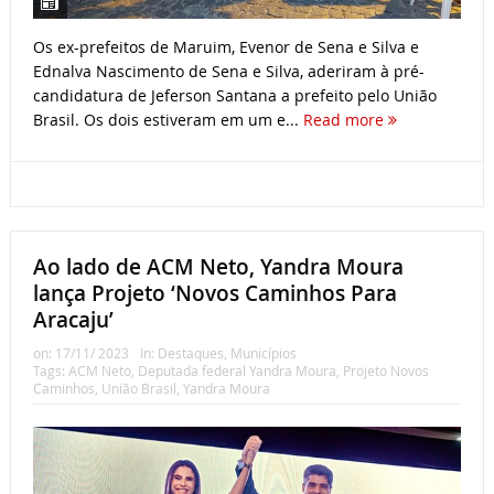
Os ex-prefeitos de Maruim, Evenor de Sena e Silva e
Ednalva Nascimento de Sena e Silva, aderiram à pré-
candidatura de Jeferson Santana a prefeito pelo União
Brasil. Os dois estiveram em um e...
Read more
Ao lado de ACM Neto, Yandra Moura
lança Projeto ‘Novos Caminhos Para
Aracaju’
on:
17/11/ 2023
In:
Destaques
,
Municípios
Tags:
ACM Neto
,
Deputada federal Yandra Moura
,
Projeto Novos
Caminhos
,
União Brasil
,
Yandra Moura