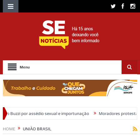
Menu
ual e importunação
Moradores protestam e cobram regularização de 
HOME
UNIÃO BRASIL