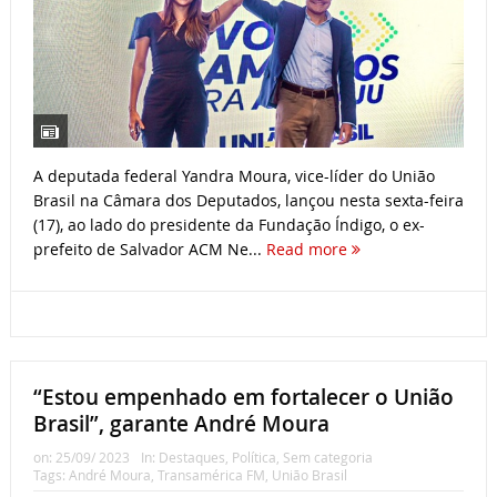
A deputada federal Yandra Moura, vice-líder do União
Brasil na Câmara dos Deputados, lançou nesta sexta-feira
(17), ao lado do presidente da Fundação Índigo, o ex-
prefeito de Salvador ACM Ne...
Read more
“Estou empenhado em fortalecer o União
Brasil”, garante André Moura
on:
25/09/ 2023
In:
Destaques
,
Política
,
Sem categoria
Tags:
André Moura
,
Transamérica FM
,
União Brasil