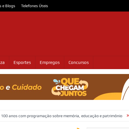
s e Blogs
Telefones Úteis
eza
Esportes
Empregos
Concursos
com programação sobre memória, educação e patrimônio
Adasfa e S