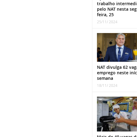
trabalho intermed
pelo NAT nesta se
feira, 25
25/11/ 2024
NAT divulga 62 vag
emprego neste iníc
semana
18/11/ 2024
Mais de 40 vagas d