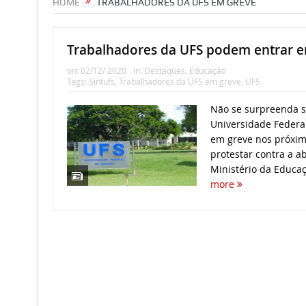
HOME
TRABALHADORES DA UFS EM GREVE
Trabalhadores da UFS podem entrar 
on:
02/12/ 2020
In:
Destaques
,
Educação
Tags:
Sintufs
,
Trabalhadores da UFS em greve
,
UFS
Não se surpreenda s
Universidade Federa
em greve nos próxim
protestar contra a a
Ministério da Educaç
more