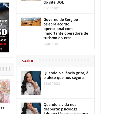
do site UOL
31/10/ 2020
Governo de Sergipe
celebra acordo
operacional com
importante operadora de
turismo do Brasil
28/09/ 2020
SAÚDE
Quando o silêncio grita, é
o afeto que nos segura
24/07/ 2025
Quando a vida nos
 33
desperta: psicóloga
Adriana Meneses destaca