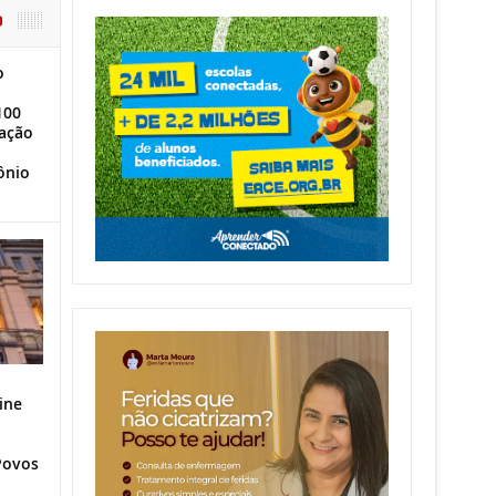
O
o
100
ação
ônio
ine
Povos