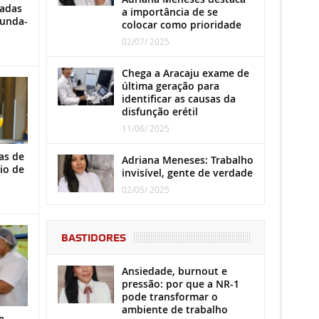
iadas
a importância de se
gunda-
colocar como prioridade
02/07/ 2025
Chega a Aracaju exame de
última geração para
identificar as causas da
disfunção erétil
11/06/ 2025
as de
Adriana Meneses: Trabalho
io de
invisível, gente de verdade
02/05/ 2025
BASTIDORES
Ansiedade, burnout e
pressão: por que a NR-1
pode transformar o
ambiente de trabalho
e