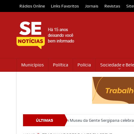
Rádios Online
Links Favoritos
Jornais
Revistas
Site
Municípios
Política
Polícia
Sociedade e Bel
s
Prédio que abriga o Museu da Gente Sergipana celebra 100 anos 
ÚLTIMAS