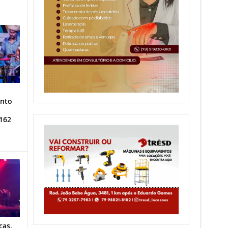
ento
162
cas,