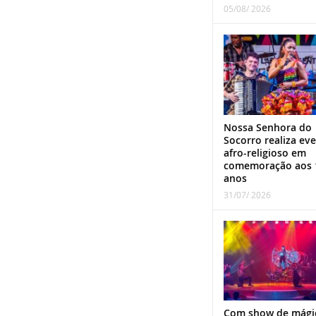
05/08/ 2026
Nossa Senhora do
Socorro realiza ev
afro-religioso em
comemoração aos 
anos
31/07/ 2026
Com show de mági