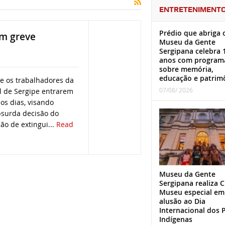
ENTRETENIMENT
Prédio que abriga 
em greve
Museu da Gente
Sergipana celebra 
anos com program
sobre memória,
educação e patrim
e os trabalhadores da
07/08/ 2026
l de Sergipe entrarem
os dias, visando
bsurda decisão do
ão de extingui...
Read
Museu da Gente
Sergipana realiza C
Museu especial em
alusão ao Dia
Internacional dos 
Indígenas