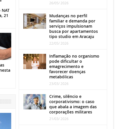
26/05/ 2026
o NAT
a, 21
Mudanças no perfil
familiar e demanda por
serviços impulsionam
busca por apartamentos
tipo studio em Aracaju
22/05/ 2026
Inflamação no organismo
pode dificultar o
as
emagrecimento e
nesta
favorecer doenças
metabólicas
23/03/ 2026
Crime, silêncio e
corporativismo: o caso
que abala a imagem das
corporações militares
21/03/ 2026