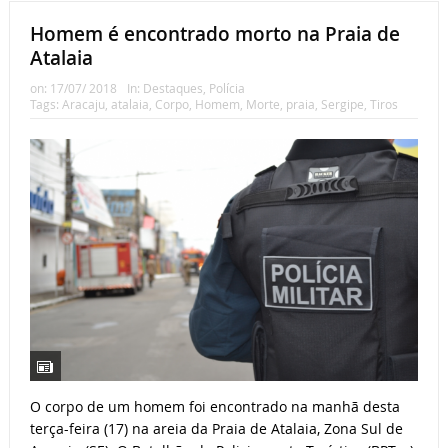
Homem é encontrado morto na Praia de
Atalaia
on:
17/07/ 2018
In:
Destaques
,
Polícia
Tags:
Aracaju
,
atalaia
,
Corpo
,
Homem
,
Morte
,
praia
,
Sergipe
,
Tiros
O corpo de um homem foi encontrado na manhã desta
terça-feira (17) na areia da Praia de Atalaia, Zona Sul de