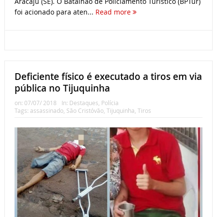
Aracaju (SE). O Batalhão de Policiamento Turístico (BPTur)
foi acionado para aten...
Read more
Deficiente físico é executado a tiros em via
pública no Tijuquinha
on:
07/07/ 2018
In:
Destaques
,
Polícia
Tags:
assassinado
,
São Cristóvão
,
Tijuquinha
,
Tiros