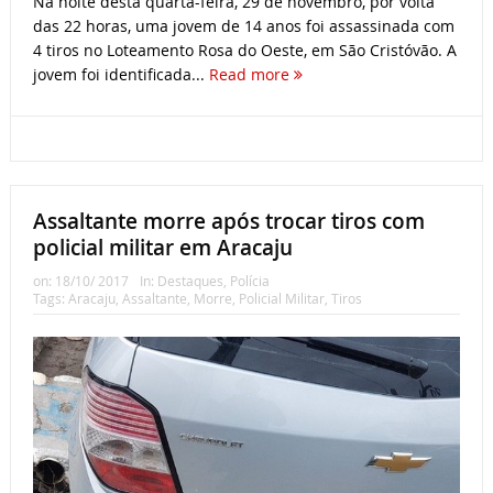
Na noite desta quarta-feira, 29 de novembro, por volta
das 22 horas, uma jovem de 14 anos foi assassinada com
4 tiros no Loteamento Rosa do Oeste, em São Cristóvão. A
jovem foi identificada...
Read more
Assaltante morre após trocar tiros com
policial militar em Aracaju
on:
18/10/ 2017
In:
Destaques
,
Polícia
Tags:
Aracaju
,
Assaltante
,
Morre
,
Policial Militar
,
Tiros