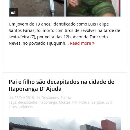
Um jovem de 19 anos, identificado como Luis Felipe
Santos Farias, foi morto com tiros de revólver na tarde de
sexta-feira (7), por volta das 12h, Avenida Tancredo
Neves, no povoado Tijuquinh...
Read more
Pai e filho são decapitados na cidade de
Itaporanga D’ Ajuda
on:
25/04/ 2018
In:
Destaques
,
Polícia
Tags:
decapitados
,
Itaporanga
,
Mortes
,
PM
,
Polícia
,
Sergipe
,
SSP
,
Tiros
,
violência