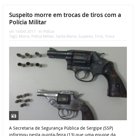
Suspeito morre em trocas de tiros com a
Polícia Militar
on:
14/04/ 2017
In:
Polícia
Tags:
Morre
,
Polícia Militar
,
Santa Maria
,
Suspeito
,
Tiros
,
Troca
A Secretaria de Segurança Pública de Sergipe (SSP)
informou nesta quinta-feira (13) que uma equipe da