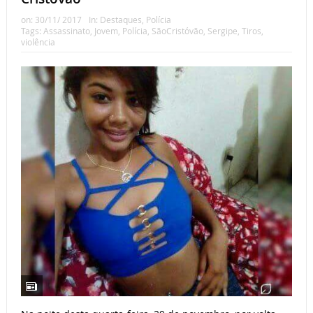
on:
30/11/ 2017
In:
Destaques
,
Polícia
Tags:
Assassinato
,
Jovem
,
Polícia
,
SãoCristóvão
,
Sergipe
,
Tiros
,
violência