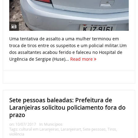
Uma tentativa de assalto a uma mulher terminou em
troca de tiros entre os suspeitos e um policial militar.Um
dos assaltantes acabou ferido e faleceu no Hospital de
Urgência de Sergipe (Huse)...
Read more
Sete pessoas baleadas: Prefeitura de
Laranjeiras solicitou policiamento fora do
prazo
on:
10/07/ 2017
In:
Municípios
Tags:
cultural em Laranjeiras
,
Laranjeirart
,
Sete pessoas
,
Tiros
,
violência