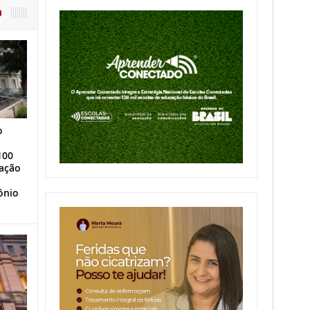
O
o
100
ação
ônio