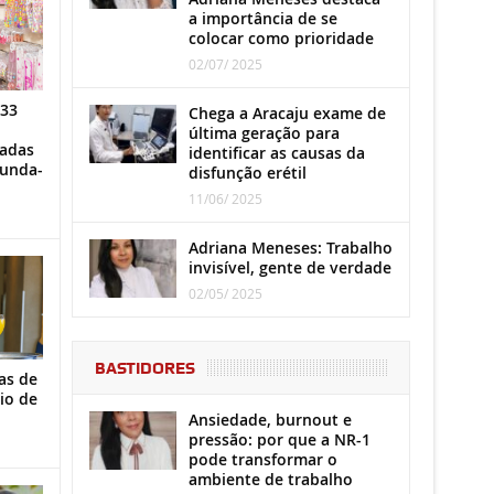
a importância de se
colocar como prioridade
02/07/ 2025
 33
Chega a Aracaju exame de
última geração para
iadas
identificar as causas da
gunda-
disfunção erétil
11/06/ 2025
Adriana Meneses: Trabalho
invisível, gente de verdade
02/05/ 2025
BASTIDORES
as de
io de
Ansiedade, burnout e
pressão: por que a NR-1
pode transformar o
ambiente de trabalho