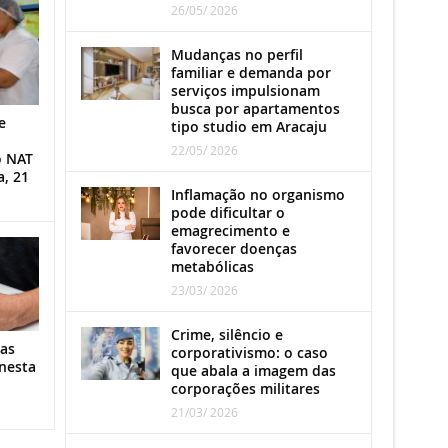
26/05/ 2026
Mudanças no perfil
familiar e demanda por
serviços impulsionam
busca por apartamentos
e
tipo studio em Aracaju
22/05/ 2026
o NAT
a, 21
Inflamação no organismo
pode dificultar o
emagrecimento e
favorecer doenças
metabólicas
23/03/ 2026
Crime, silêncio e
as
corporativismo: o caso
nesta
que abala a imagem das
corporações militares
21/03/ 2026