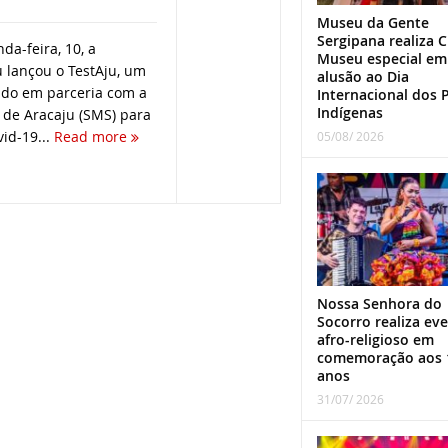
Museu da Gente
Sergipana realiza C
da-feira, 10, a
Museu especial em
u lançou o TestAju, um
alusão ao Dia
do em parceria com a
Internacional dos 
Indígenas
 de Aracaju (SMS) para
vid-19...
Read more
05/08/ 2026
Nossa Senhora do
Socorro realiza ev
afro-religioso em
comemoração aos 
anos
31/07/ 2026