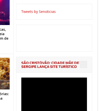
Tweets by Senoticias
cas,
eia
im de
SÃO CRISTÓVÃO: CIDADE MÃE DE
SERGIPE LANÇA SITE TURÍSTICO
órias:
na
o