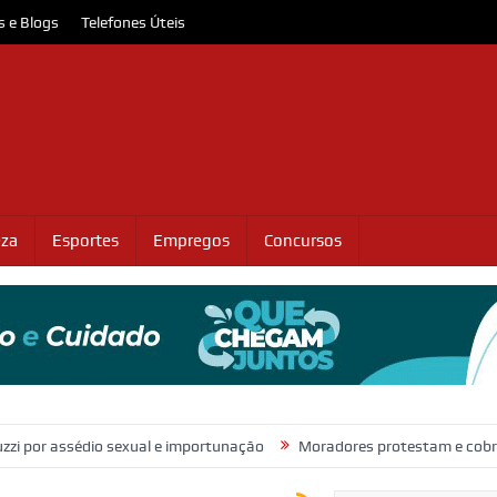
s e Blogs
Telefones Úteis
eza
Esportes
Empregos
Concursos
édio sexual e importunação
Moradores protestam e cobram regulariz