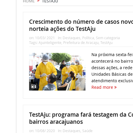
HOME
TESTAJU
Crescimento do número de casos novo
norteia ações do TestAju
on:
10/03/ 2021
In:
Destaques
,
Política
,
Sem categoria
Tags:
Ajuinteligente
,
Prefeitura de Aracaju
,
TestAju
Na próxima sexta-feir
acontecerá no bairro
dessas ações, a rede
Unidades Básicas de
atendimento exclusiv
Read more
TestAju: programa fará testagem da C
bairros aracajuanos
on:
10/08/ 2020
In:
Destaques
,
Saúde