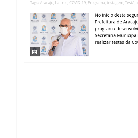
Tags:
Aracaju
,
bairros
,
COVID-19
,
Programa
,
testagem
,
TestAju
No início desta segun
Prefeitura de Aracaj
programa desenvolvi
Secretaria Municipal
realizar testes da Co