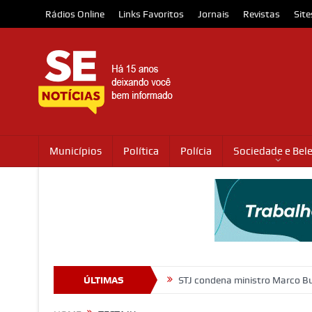
Rádios Online
Links Favoritos
Jornais
Revistas
Site
Municípios
Política
Polícia
Sociedade e Bel
ção animal neste sábado
ÚLTIMAS
STJ condena ministro Marco Buzzi por ass