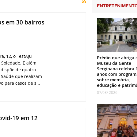
ENTRETENIMENT
s em 30 bairros
a, 12, o TestAju
Prédio que abriga 
 Soledade. E além
Museu da Gente
Sergipana celebra 
 dispõe de quatro
anos com program
 Saúde que realizam
sobre memória,
o para casos de s...
educação e patrim
07/08/ 2026
ovid-19 em 12