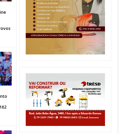
ine
Povos
ento
162