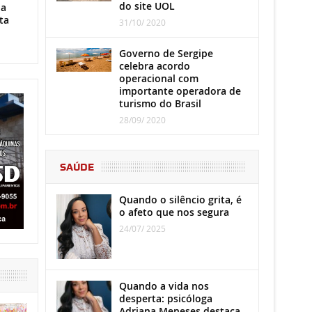
do site UOL
ha
ta
31/10/ 2020
Governo de Sergipe
celebra acordo
operacional com
importante operadora de
turismo do Brasil
28/09/ 2020
SAÚDE
Quando o silêncio grita, é
o afeto que nos segura
24/07/ 2025
Quando a vida nos
desperta: psicóloga
Adriana Meneses destaca