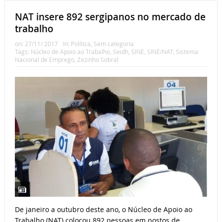
NAT insere 892 sergipanos no mercado de
trabalho
on:
27/11/ 2017
In:
Política
,
Sem categoria
Tags:
Núcleo de Apoio ao Trabalho
,
Seidh
,
SINE
,
SINE/NAT
,
Sistema
Nacional de Emprego
,
Zezinho Sobral
De janeiro a outubro deste ano, o Núcleo de Apoio ao
Trabalho (NAT) colocou 892 pessoas em postos de