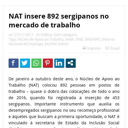
NAT insere 892 sergipanos no
mercado de trabalho
on:
27/11/ 2017
In:
Política
,
Sem categoria
Tags:
Núcleo de Apoio ao Trabalho
,
Seidh
,
SINE
,
SINE/NAT
,
Sistema
Nacional de Emprego
,
Zezinho Sobral
Imprimir
Email
De janeiro a outubro deste ano, o Núcleo de Apoio ao
Trabalho (NAT) colocou 892 pessoas em postos de
trabalho – quase o dobro das colocações de todo o ano
de 2016, quando foi registrada a inserção de 453
sergipanos. Importante instrumento que auxilia os
desempregados sergipanos no seu recomeço profissional
e àqueles que buscam a primeira oportunidade, o NAT é
vinculado à secretaria de Estado da Inclusão Social