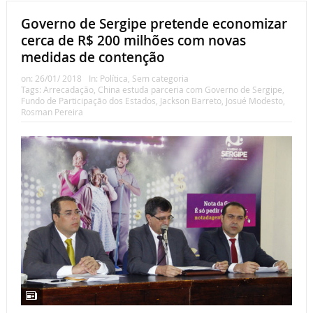
Governo de Sergipe pretende economizar
cerca de R$ 200 milhões com novas
medidas de contenção
on:
26/01/ 2018
In:
Política
,
Sem categoria
Tags:
Arrecadação
,
China estuda parceria com Governo de Sergipe
,
Fundo de Participação dos Estados
,
Jackson Barreto
,
Josué Modesto
,
Rosman Pereira