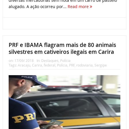
diversas mercadorias sem nota em um carro de passeio
alugado. A ação ocorreu por...
Read more
PRF e IBAMA flagram mais de 80 animais
silvestres em cativeiros ilegais em Carira
on:
17/09/ 2018
In:
Destaques
,
Polícia
Tags:
Aracaju
,
Carira
,
federal
,
Polícia
,
PRF
,
rodoviaria
,
Sergipe