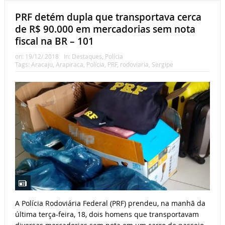
PRF detém dupla que transportava cerca
de R$ 90.000 em mercadorias sem nota
fiscal na BR – 101
on:
19/12/ 2018
In:
Destaques
,
Polícia
Tags:
Aracaju
,
Arapiraca
,
Polícia
,
PRF
,
rodoviaria
,
Sergipe
A Polícia Rodoviária Federal (PRF) prendeu, na manhã da
última terça-feira, 18, dois homens que transportavam