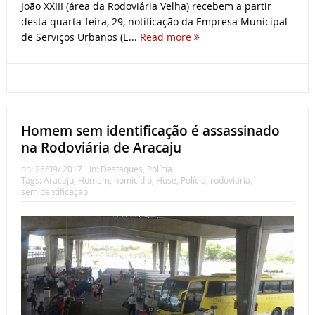
João XXIII (área da Rodoviária Velha) recebem a partir
desta quarta-feira, 29, notificação da Empresa Municipal
de Serviços Urbanos (E...
Read more
Homem sem identificação é assassinado
na Rodoviária de Aracaju
on:
26/09/ 2017
In:
Destaques
,
Polícia
Tags:
Aracaju
,
Homem
,
homicídio
,
Huse
,
Polícia
,
rodoviaria
,
semidentificaçao