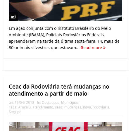
Em ação conjunta com o Instituto Brasileiro do Meio
Ambiente (IBAMA), Policiais Rodoviários Federais
apreenderam na tarde da última sexta-feira, 14, mais de
80 animais silvestres que estavam...
Read more
Ceac da Rodoviária terá mudanças no
atendimento a partir de maio
on:
16/04/ 2018
In:
Destaques
,
Municípios
Tags:
Aracaju
,
atendimento
,
ceac
,
mudanças
,
nova
,
rodoviaria
,
Sergipe