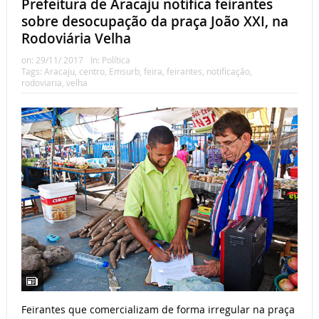
Prefeitura de Aracaju notifica feirantes
sobre desocupação da praça João XXI, na
Rodoviária Velha
on:
29/11/ 2017
In:
Política
Tags:
Aracaju
,
centro
,
Emsurb
,
feira
,
feirantes
,
notificação
,
rodoviaria
,
velha
Feirantes que comercializam de forma irregular na praça