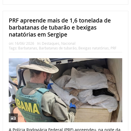
PRF apreende mais de 1,6 tonelada de
barbatanas de tubarão e bexigas
natatórias em Sergipe
on:
16/06/ 2026
In:
Destaques
,
Nacional
Tags:
Barbatanas
,
Barbatanas de tubarão
,
Bexigas natatórias
,
PRF
A Polícia Rodoviária Federal (PRF) apreendeu, na noite da