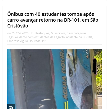
Ônibus com 40 estudantes tomba após
carro avançar retorno na BR-101, em São
Cristóvão
on:
27/05/ 2026
In:
Destaques
,
Municípios
,
Sem categoria
Tags:
Acidente com estudantes de Lagarto
,
acidente na BR-101
,
Empresa Águia Dourada
,
PRF