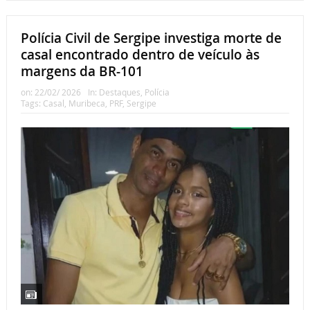
Polícia Civil de Sergipe investiga morte de
casal encontrado dentro de veículo às
margens da BR-101
on:
22/02/ 2026
In:
Destaques
,
Polícia
Tags:
Casal
,
Muribeca
,
PRF
,
Sergipe