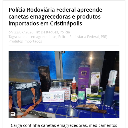
Polícia Rodoviária Federal apreende
canetas emagrecedoras e produtos
importados em Cristinápolis
on:
22/07/ 2026
In:
Destaques
,
Polícia
Tags:
canetas emagrecedoras
,
Polícia Rodoviária Federal
,
PRF
,
Produtos importados
Carga continha canetas emagrecedoras, medicamentos