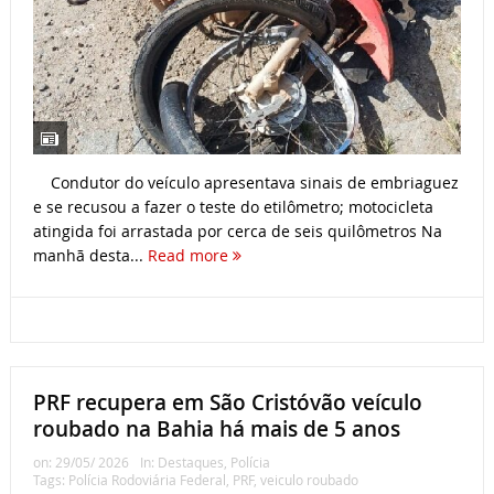
Condutor do veículo apresentava sinais de embriaguez
e se recusou a fazer o teste do etilômetro; motocicleta
atingida foi arrastada por cerca de seis quilômetros Na
manhã desta...
Read more
PRF recupera em São Cristóvão veículo
roubado na Bahia há mais de 5 anos
on:
29/05/ 2026
In:
Destaques
,
Polícia
Tags:
Polícia Rodoviária Federal
,
PRF
,
veiculo roubado