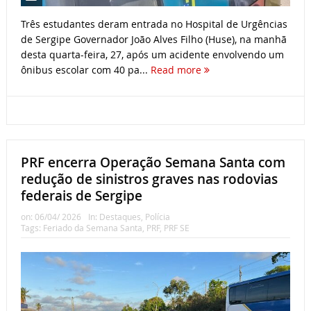
Três estudantes deram entrada no Hospital de Urgências
de Sergipe Governador João Alves Filho (Huse), na manhã
desta quarta-feira, 27, após um acidente envolvendo um
ônibus escolar com 40 pa...
Read more
PRF encerra Operação Semana Santa com
redução de sinistros graves nas rodovias
federais de Sergipe
on:
06/04/ 2026
In:
Destaques
,
Polícia
Tags:
Feriado da Semana Santa
,
PRF
,
PRF SE