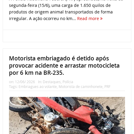
segunda-feira (15/6), uma carga de 1.650 quilos de
produtos de origem animal transportados de forma
irregular. A ação ocorreu no km...
Read more
Motorista embriagado é detido após
provocar acidente e arrastar motocicleta
por 6 km na BR-235.
on:
12/06/ 2026
In:
Destaques
,
Polícia
Tags:
Embriagues ao volante
,
Motorista de caminhonete
,
PRF