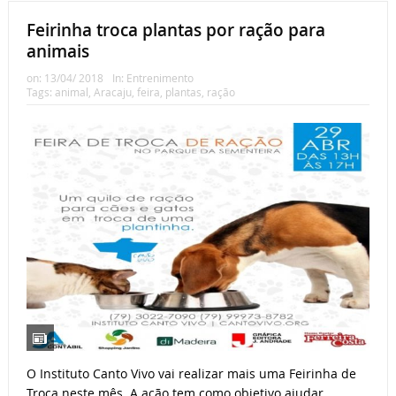
Feirinha troca plantas por ração para
animais
on:
13/04/ 2018
In:
Entrenimento
Tags:
animal
,
Aracaju
,
feira
,
plantas
,
ração
O Instituto Canto Vivo vai realizar mais uma Feirinha de
Troca neste mês. A ação tem como objetivo ajudar