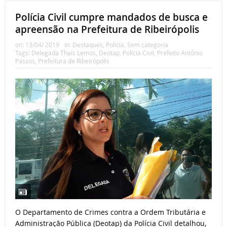
Polícia Civil cumpre mandados de busca e
apreensão na Prefeitura de Ribeirópolis
on:
13/04/ 2019
In:
Destaques
,
Polícia
,
Sem categoria
Tags:
Delegada Thais Lemos
,
Deotap
,
Polícia Civil
,
Prefeito Antônio
Passos
,
Prefeitura de Ribeirópolis
O Departamento de Crimes contra a Ordem Tributária e
Administração Pública (Deotap) da Polícia Civil detalhou,