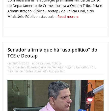
Com base em uma apuração preliminar, ainda de 2019,
do Departamento de Crimes contra a Ordem Tributária e
Administração Pública (Deotap), da Polícia Civil, e do
Ministério Público estadual,...
Read more
Senador afirma que há “uso político” do
TCE e Deotap
on:
26/04/ 2022
In:
Destaques
,
Política
Tags:
Deotap
,
Rogério Carvalho
,
Senador Rogério Carvalho
,
TCE
,
Tribunal de Contas do estado
,
Uso político