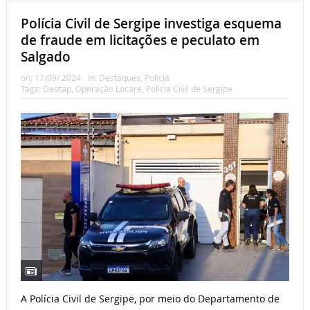
Polícia Civil de Sergipe investiga esquema
de fraude em licitações e peculato em
Salgado
on:
17/09/ 2024
In:
Destaques
,
Polícia
Tags:
Deotap
,
Operação Locare
,
Polícia Civil de Sergipe
A Polícia Civil de Sergipe, por meio do Departamento de