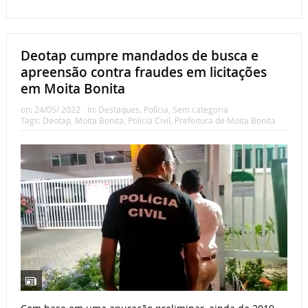
Deotap cumpre mandados de busca e
apreensão contra fraudes em licitações
em Moita Bonita
on:
24/05/ 2022
In:
Destaques
,
Polícia
,
Sem categoria
Tags:
Deotap
,
Moita Bonita
,
Polícia Civil
,
Prefeitura de Moita Bonita