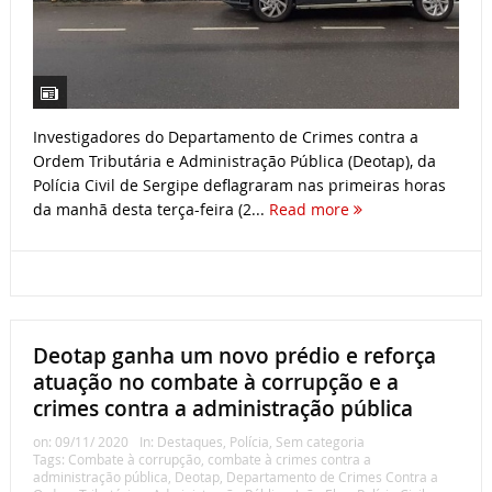
Investigadores do Departamento de Crimes contra a
Ordem Tributária e Administração Pública (Deotap), da
Polícia Civil de Sergipe deflagraram nas primeiras horas
da manhã desta terça-feira (2...
Read more
Deotap ganha um novo prédio e reforça
atuação no combate à corrupção e a
crimes contra a administração pública
on:
09/11/ 2020
In:
Destaques
,
Polícia
,
Sem categoria
Tags:
Combate à corrupção
,
combate à crimes contra a
administração pública
,
Deotap
,
Departamento de Crimes Contra a