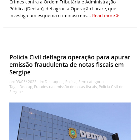
Crimes contra a Ordem Tributária e Administração
Pública (Deotap), deflagrou a Operação Locare, que
investiga um esquema criminoso env...
Read more
Polícia Civil deflagra operação para apurar
emissão fraudulenta de notas fiscais em
Sergipe
on:
03/05/ 2023
In:
Destaques
,
Polícia
,
Sem categoria
Tags:
Deotap
,
Fraudes na emissão de notas fiscais
,
Polícia Civil de
Sergipe