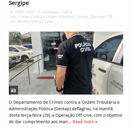
Sergipe
on:
29/03/ 2022
In:
Destaques
,
Polícia
Tags:
Crimes Contra a Ordem Tributária
,
Deotap
,
Operação Off-
Line
,
Receita Federal
,
Sefaz
O Departamento de Crimes contra a Ordem Tributária e
Administração Pública (Deotap) deflagrou, na manhã
desta terça-feira (29), a Operação Off-Line, com o objetivo
de dar cumprimento aos man...
Read more