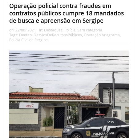
Operação policial contra fraudes em
contratos públicos cumpre 18 mandados
de busca e apreensão em Sergipe
on:
22/06/ 2021
In:
Destaques
,
Polícia
,
Sem categoria
Tags:
Deotap
,
DesviosDeRecursosPúblicos
,
Operação Anagrama
,
Polícia Civil de Sergipe