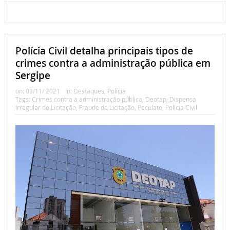
Polícia Civil detalha principais tipos de
crimes contra a administração pública em
Sergipe
on:
03/11/ 2021
In:
Destaques
,
Polícia
Tags:
Crimes contra a administração pública
,
Deotap
,
Dispensa
Irregular de Licitação
,
Fraude de Licitação
,
Peculato
,
Polícia Civil