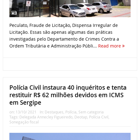
Peculato, Fraude de Licitação, Dispensa Irregular de
Licitação. Essas são apenas algumas das práticas
investigadas pelo Departamento de Crimes Contra a
Ordem Tributária e Administração Públi...
Read more
Polícia Civil instaura 40 inquéritos e tenta
restituir R$ 62 milhões devidos em ICMS
em Sergipe
on:
13/10/ 2021
In:
Destaques
,
Polícia
,
Sem categoria
Tags:
Delegada Annecley Figueiredo
,
Deotap
,
Polícia Civil
,
Sonegação fiscal