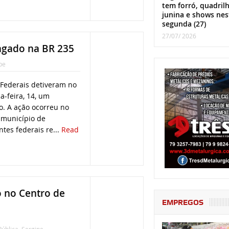
tem forró, quadril
junina e shows nes
segunda (27)
27/07/ 2026
agado na BR 235
pe
s Federais detiveram no
ça-feira, 14, um
. A ação ocorreu no
 município de
tes federais re...
Read
o no Centro de
EMPREGOS
ública
,
Sergipe