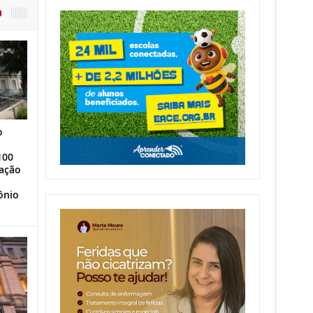
O
o
100
ação
ônio