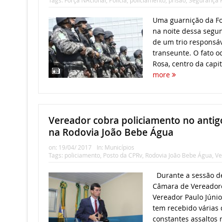
Uma guarnição da Fo
na noite dessa segund
de um trio responsáv
transeunte. O fato o
Rosa, centro da capit
more
Vereador cobra policiamento no antig
na Rodovia João Bebe Água
on:
19/04/ 2017
In:
Municípios
Tags:
policiamento
,
Posto da CPRv
,
Rodovia João Bebe Água
,
Ve
Durante a sessão de 
Câmara de Vereadore
Vereador Paulo Júnio
tem recebido várias
constantes assaltos 