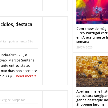
cídios, destaca
Com show de mági
Circo Portugal estr
em Aracaju neste f
Militar
,
policiamento
,
São
semana
29/07/ 2026
da-feira (20), o
tóvão, Marcos Santana
ante entrevista ao
 oito dias não acontece
io. O p...
Read more
Abelhas, mel e hist
apicultura sergipa
ganha destaque n
,
Sergipe
,
Suspeitos
Shopping Jardins