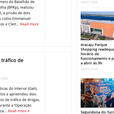
r meio do Batalhão de
28/07/ 2026
lha (BPRp), realizou
5, a prisão de dois
os como Emmanuel
s e Cleit...
Read more
Aracaju Parque
Shopping readequ
horário de
funcionamento e p
tráfico de
a abrir às 9h
28/07/ 2026
ergipe
cas do Interior (Gati)
tos e apreendeu dois
os de tráfico de drogas,
urante a ‘Operação
za...
Read more
Segundona do Turi