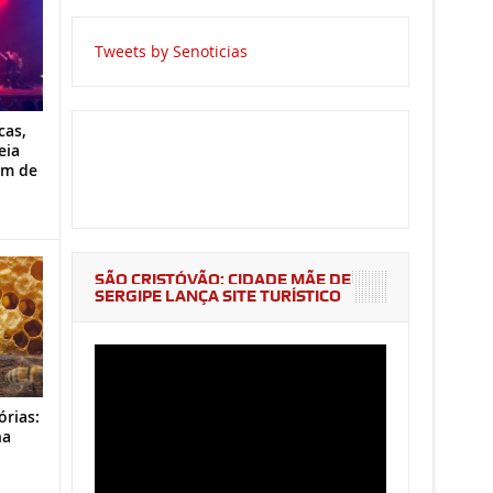
Tweets by Senoticias
cas,
eia
im de
SÃO CRISTÓVÃO: CIDADE MÃE DE
SERGIPE LANÇA SITE TURÍSTICO
órias:
na
o