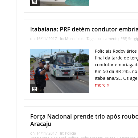
Itabaiana: PRF detém condutor embri
on:
16/11/ 2017
In:
Municípios
Tags:
policiamento
,
PRF
,
Sergi
Policiais Rodoviário
final da tarde de ter
condutor embriagado
Km 50 da BR 235, no
Itabaiana/SE. Os agen
more
Força Nacional prende trio após roub
Aracaju
on:
14/11/ 2017
In:
Polícia
Tags:
Força NAcional
,
Polícia
,
policiamento
,
prisão
,
Segurança P