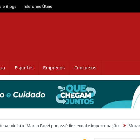
s e Blogs
Telefones Úteis
eza
Esportes
Empregos
Concursos
o Marco Buzzi por assédio sexual e importunação
Moradores protest