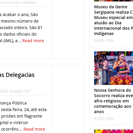
ncia em São Cristóvão
Museu da Gente
Sergipana realiza C
a acabar o ano, São
Museu especial em
 o mesmo número de
alusão ao Dia
ssado inteiro. São 81
Internacional dos 
Indígenas
 dados oficiais do
 (IML), a...
Read more
05/08/ 2026
as Delegacias
Nossa Senhora do
isões
,
Sergipe
,
SSP
Socorro realiza ev
afro-religioso em
rança Pública
comemoração aos 
sexta-feira, 24, até esta
anos
6 prisões em flagrante
31/07/ 2026
ital e interior
 ocorrênc...
Read more