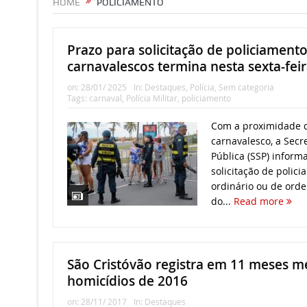
HOME
POLICIAMENTO
Prazo para solicitação de policiament
carnavalescos termina nesta sexta-fei
on:
28/01/ 2025
In:
Destaques
,
Polícia
,
Sem categoria
Tags:
carnaval
,
Polícia Militar
,
policiamento
Com a proximidade 
carnavalesco, a Secr
Pública (SSP) inform
solicitação de polici
ordinário ou de ord
do...
Read more
São Cristóvão registra em 11 meses
homicídios de 2016
on:
28/11/ 2017
In:
Destaques