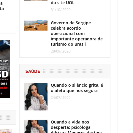
do site UOL
ha
ta
31/10/ 2020
Governo de Sergipe
celebra acordo
operacional com
importante operadora de
turismo do Brasil
28/09/ 2020
SAÚDE
Quando o silêncio grita, é
o afeto que nos segura
24/07/ 2025
Quando a vida nos
desperta: psicóloga
Adriana Meneses destaca