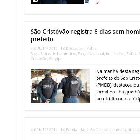
São Cristóvão registra 8 dias sem homi
prefeito
on:
20/11/ 2017
In:
Destaques
,
Polícia
Tags:
8 dias de homícidios
,
Força NAcional
,
homicídios
,
Polícia 
Cristóvão
,
Sergipe
Na manhã desta segun
prefeito de São Cris
(PMDB), destacou dur
Jornal da Ilha que há
homicídio no municíp
on:
16/11/ 2017
In:
Polícia
Tags:
Polícia
,
policiamento
,
prisão