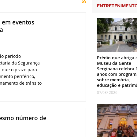
ENTRETENIMENT
o em eventos
ra
do período
Prédio que abriga 
etaria da Segurança
Museu da Gente
Sergipana celebra 
a que o prazo para
anos com program
amento periférico,
sobre memória,
enamento de trânsito
educação e patrim
07/08/ 2026
 mesmo número de