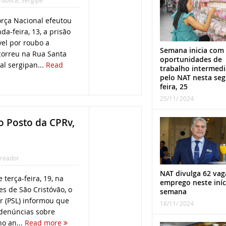
rça Nacional efeutou
a-feira, 13, a prisão
el por roubo a
Semana inicia com
correu na Rua Santa
oportunidades de
al sergipan...
Read
trabalho intermed
pelo NAT nesta se
feira, 25
25/11/ 2024
o Posto da CPRv,
reador
NAT divulga 62 vag
terça-feira, 19, na
emprego neste iníc
s de São Cristóvão, o
semana
r (PSL) informou que
18/11/ 2024
 denúncias sobre
no an...
Read more