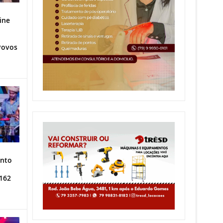
ine
Povos
ento
162