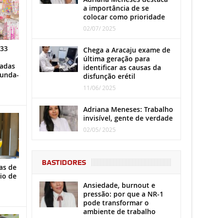
a importância de se
colocar como prioridade
02/07/ 2025
 33
Chega a Aracaju exame de
última geração para
iadas
identificar as causas da
gunda-
disfunção erétil
11/06/ 2025
Adriana Meneses: Trabalho
invisível, gente de verdade
02/05/ 2025
BASTIDORES
as de
io de
Ansiedade, burnout e
pressão: por que a NR-1
pode transformar o
ambiente de trabalho