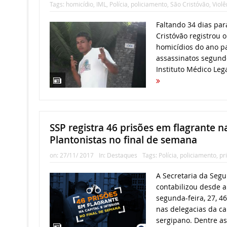
Tags:
homicídio
,
IML
,
Polícia
,
policiamento
,
São Cristóvão
,
Violê
Faltando 34 dias par
Cristóvão registrou
homicídios do ano pa
assassinatos segundo
Instituto Médico Legal
SSP registra 46 prisões em flagrante n
Plantonistas no final de semana
on:
27/11/ 2017
In:
Destaques
Tags:
Polícia
,
policiamento
,
pr
A Secretaria da Segu
contabilizou desde a 
segunda-feira, 27, 4
nas delegacias da cap
sergipano. Dentre as