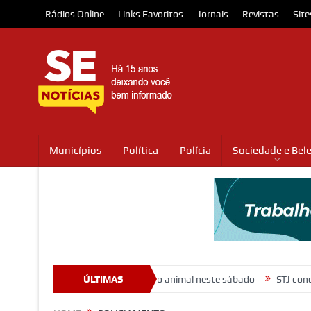
Rádios Online
Links Favoritos
Jornais
Revistas
Site
Municípios
Política
Polícia
Sociedade e Bel
promovem ação de adoção animal neste sábado
ÚLTIMAS
STJ condena ministr