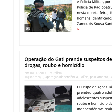
A Polícia Militar, po
Polícia de Radiopatru
nesta quarta-feira, 1
homens identificad
Zamouxis Sousa Santo
Operação do Gati prende suspeitos de 
drogas, roubo e homicídio
on:
16/11/ 2017
In:
Polícia
Tags:
Aracaju
,
Operação Idependência
,
Polícia
,
policiamento
,
S
O Grupo de Ações Táti
prendeu quatro adul
adolescentes suspeit
roubo e homicídio d
Independência’, reali