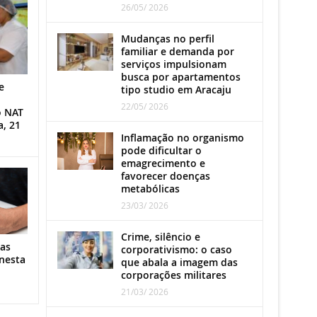
26/05/ 2026
Mudanças no perfil
familiar e demanda por
serviços impulsionam
busca por apartamentos
e
tipo studio em Aracaju
22/05/ 2026
o NAT
a, 21
Inflamação no organismo
pode dificultar o
emagrecimento e
favorecer doenças
metabólicas
23/03/ 2026
Crime, silêncio e
as
corporativismo: o caso
nesta
que abala a imagem das
corporações militares
21/03/ 2026