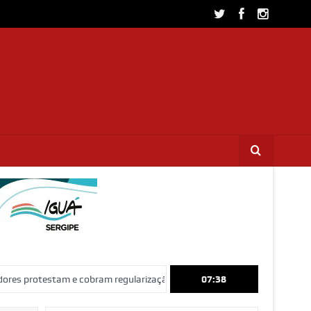
am e cobram regularização de terrenos, água e energia em Socorro
07:38