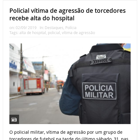
Policial vítima de agressão de torcedores
recebe alta do hospital
on:
02/09/ 2019
In:
Destaques
,
Polícia
Tags:
alta de hospital
,
policial
,
vítima de agressão
O policial militar, vítima de agressão por um grupo de
torcedores de futebol na tarde do último sábado, 31, nas