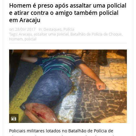
Homem é preso após assaltar uma policial
e atirar contra o amigo também policial
em Aracaju
on:
28/09/ 2017
In:
Destaques
,
Polícia
Tags:
Aracaju
,
assaltar uma policial
,
Batalhão de Polícia de Choque
,
Homem
,
policial
Policiais militares lotados no Batalhão de Polícia de