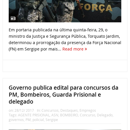
Em portaria publicada na última quinta-feira, 29, o
ministro da Justiça e Segurança Pública, Torquato Jardim,
determinou a prorrogação da presença da Força Nacional
(FN) em Sergipe por mais...
Read more
Governo publica edital para concursos da
PM, Bombeiros, Guarda Prisional e
delegado
on:
28/12/ 2017
In:
Concursos
,
Destaques
,
Empregos
Tags:
AGENTE PRISIONAL
,
ASN
,
BOMBEIRO
,
Concurso
,
Delegado
,
governos
,
PM
,
policial
,
Sergipe