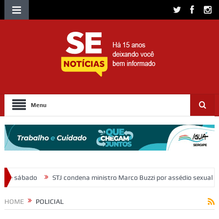
Menu
dena ministro Marco Buzzi por assédio sexual e importunação
Morad
HOME
POLICIAL