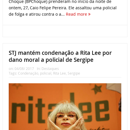
Choque (BPChoque) prenderam no início da noite de
ontem, 27, Caio Felipe Pereira. Ele assaltou uma policial
de folga e atirou contra o a...
Read more
STJ mantém condenação a Rita Lee por
dano moral a policial de Sergipe
on:
04/08/ 2017
In:
Destaques
Tags:
Condenação
,
policial
,
Rita Lee
,
Sergipe