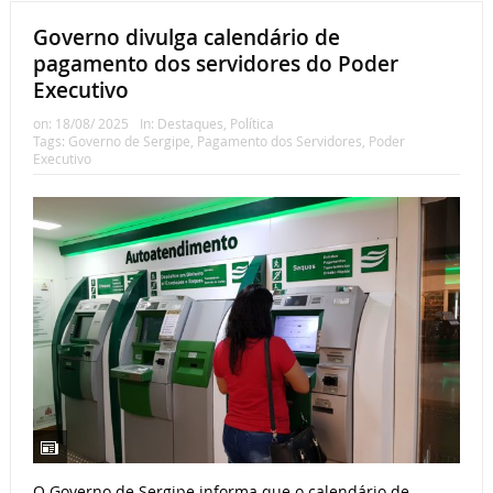
Governo divulga calendário de
pagamento dos servidores do Poder
Executivo
on:
18/08/ 2025
In:
Destaques
,
Política
Tags:
Governo de Sergipe
,
Pagamento dos Servidores
,
Poder
Executivo
O Governo de Sergipe informa que o calendário de