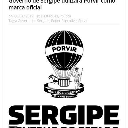
Governo de Sergipe utilizará Porvir como
marca oficial
on:
08/01/ 2019
In:
Destaques
,
Política
Tags:
Governo de Sergipe
,
Poder Executivo
,
Porvir