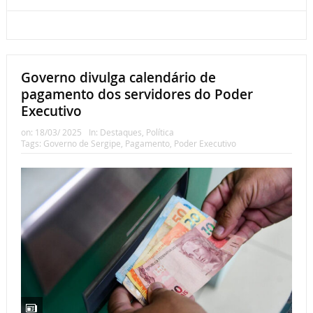
Governo divulga calendário de
pagamento dos servidores do Poder
Executivo
on:
18/03/ 2025
In:
Destaques
,
Política
Tags:
Governo de Sergipe
,
Pagamento
,
Poder Executivo