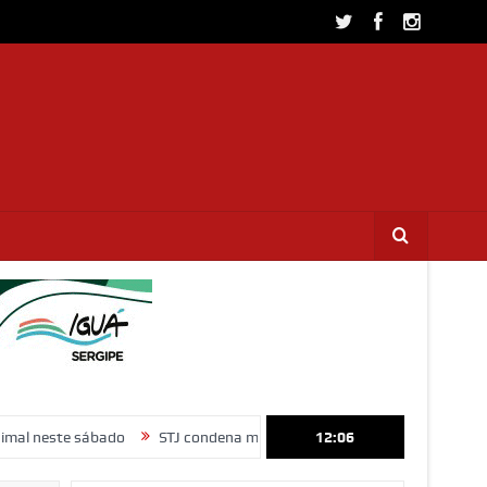
 sábado
STJ condena ministro Marco Buzzi por assédio sexual e imp
12:06