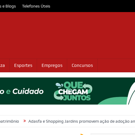
s e Blogs
Telefones Úteis
eza
Esportes
Empregos
Concursos
Adasfa e Shopping Jardins promovem ação de adoção animal neste