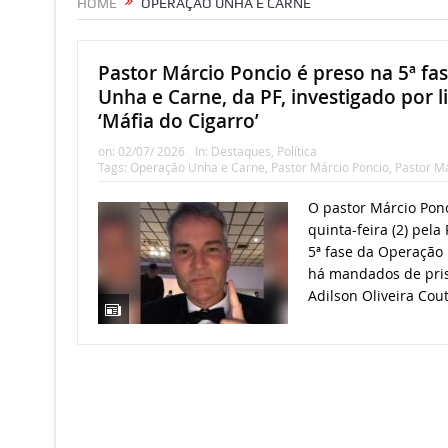
HOME
OPERAÇÃO UNHA E CARNE
Pastor Márcio Poncio é preso na 5ª fa
Unha e Carne, da PF, investigado por 
‘Máfia do Cigarro’
on:
02/07/ 2026
In:
Destaques
,
Política
Tags:
Operação Unha e Carne
,
Pastor Márcio Poncio
,
Pastor Má
O pastor Márcio Ponc
quinta-feira (2) pela 
5ª fase da Operaçã
há mandados de pris
Adilson Oliveira Cout