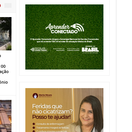
O
o
100
ação
ônio