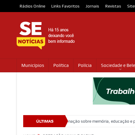
Rádios Online
Links Favoritos
Jornais
Revistas
Site
Municípios
Política
Polícia
Sociedade e Bel
ebra 100 anos com programação sobre memória, educação e patrimônio
ÚLTIMAS