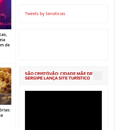
Tweets by Senoticias
cas,
eia
im de
SÃO CRISTÓVÃO: CIDADE MÃE DE
SERGIPE LANÇA SITE TURÍSTICO
órias:
na
o