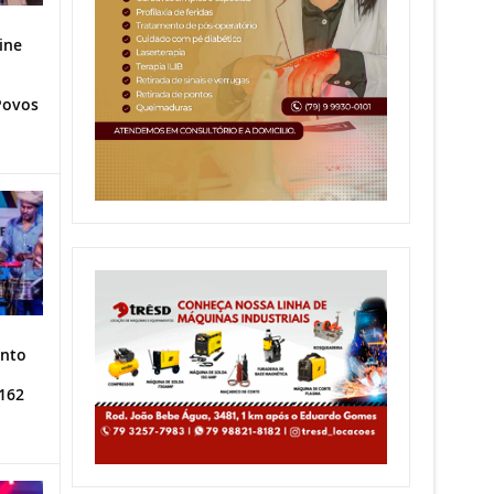
ine
Povos
ento
162