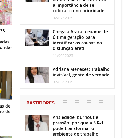
a importância de se
colocar como prioridade
02/07/ 2025
 33
Chega a Aracaju exame de
última geração para
iadas
identificar as causas da
gunda-
disfunção erétil
11/06/ 2025
Adriana Meneses: Trabalho
invisível, gente de verdade
02/05/ 2025
BASTIDORES
as de
io de
Ansiedade, burnout e
pressão: por que a NR-1
pode transformar o
ambiente de trabalho