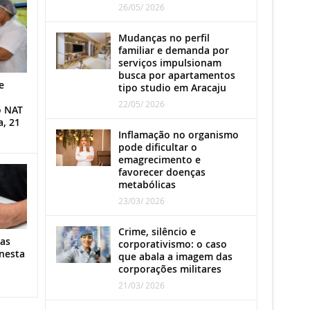
26/05/ 2026
Mudanças no perfil
familiar e demanda por
serviços impulsionam
busca por apartamentos
e
tipo studio em Aracaju
22/05/ 2026
o NAT
a, 21
Inflamação no organismo
pode dificultar o
emagrecimento e
favorecer doenças
metabólicas
23/03/ 2026
Crime, silêncio e
as
corporativismo: o caso
nesta
que abala a imagem das
corporações militares
21/03/ 2026