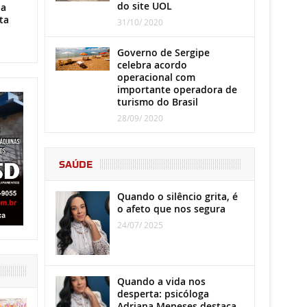
do site UOL
ha
ta
31/10/ 2020
Governo de Sergipe
celebra acordo
operacional com
importante operadora de
turismo do Brasil
28/09/ 2020
SAÚDE
Quando o silêncio grita, é
o afeto que nos segura
24/07/ 2025
Quando a vida nos
desperta: psicóloga
Adriana Meneses destaca