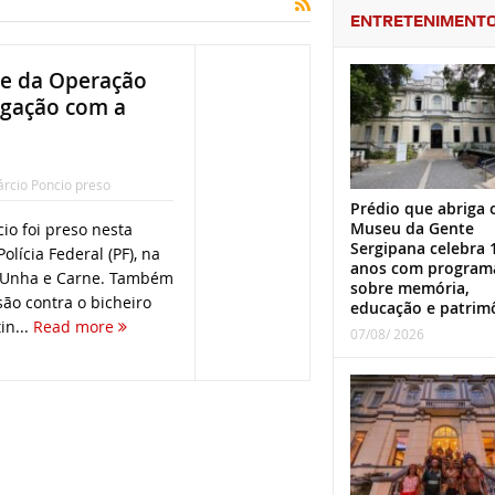
ENTRETENIMENT
se da Operação
ligação com a
rcio Poncio preso
Prédio que abriga 
Museu da Gente
io foi preso nesta
Sergipana celebra 
Polícia Federal (PF), na
anos com program
o Unha e Carne. Também
sobre memória,
ão contra o bicheiro
educação e patrim
in...
Read more
07/08/ 2026