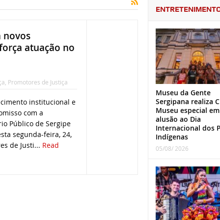
ENTRETENIMENT
a novos
eforça atuação no
ça
,
Promotores de Justiça
Museu da Gente
Sergipana realiza C
cimento institucional e
Museu especial em
omisso com a
alusão ao Dia
rio Público de Sergipe
Internacional dos 
ta segunda-feira, 24,
Indígenas
s de Justi...
Read
05/08/ 2026