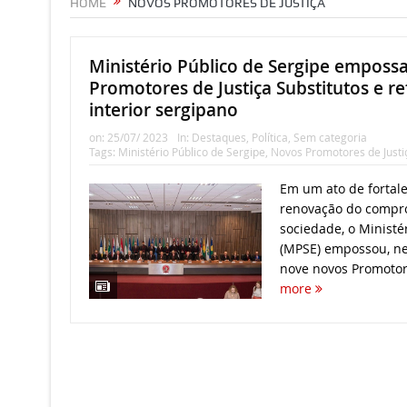
HOME
NOVOS PROMOTORES DE JUSTIÇA
Ministério Público de Sergipe emposs
Promotores de Justiça Substitutos e r
interior sergipano
on:
25/07/ 2023
In:
Destaques
,
Política
,
Sem categoria
Tags:
Ministério Público de Sergipe
,
Novos Promotores de Justi
Em um ato de fortale
renovação do compr
sociedade, o Ministé
(MPSE) empossou, nes
nove novos Promotore
more