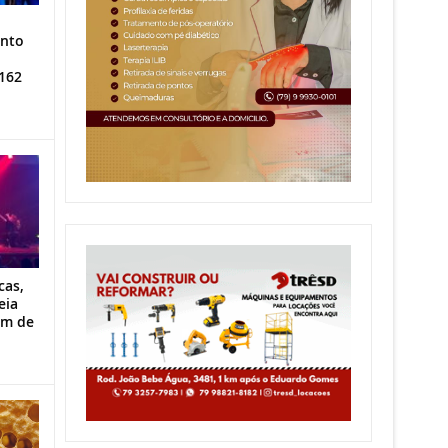
ento
162
cas,
eia
im de