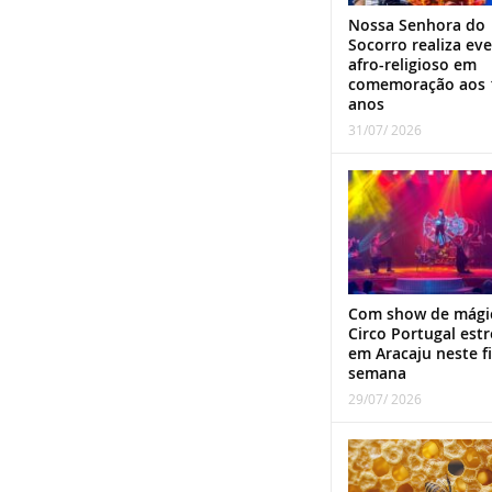
Nossa Senhora do
Socorro realiza ev
afro-religioso em
comemoração aos 
anos
31/07/ 2026
Com show de mági
Circo Portugal estr
em Aracaju neste f
semana
29/07/ 2026