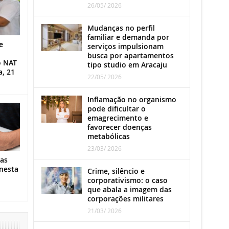
26/05/ 2026
Mudanças no perfil
familiar e demanda por
e
serviços impulsionam
busca por apartamentos
o NAT
tipo studio em Aracaju
a, 21
22/05/ 2026
Inflamação no organismo
pode dificultar o
emagrecimento e
favorecer doenças
metabólicas
23/03/ 2026
as
nesta
Crime, silêncio e
corporativismo: o caso
que abala a imagem das
corporações militares
21/03/ 2026