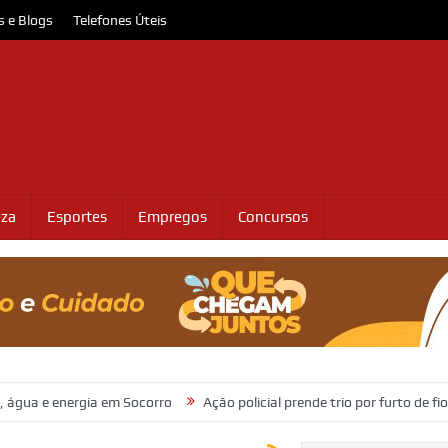
s e Blogs
Telefones Úteis
eza
Esportes
Empregos
Concursos
rgia em Socorro
Ação policial prende trio por furto de fios de cobre 