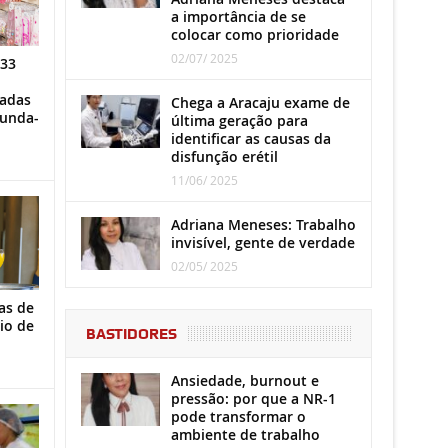
a importância de se
colocar como prioridade
02/07/ 2025
 33
iadas
Chega a Aracaju exame de
gunda-
última geração para
identificar as causas da
disfunção erétil
11/06/ 2025
Adriana Meneses: Trabalho
invisível, gente de verdade
02/05/ 2025
as de
io de
BASTIDORES
Ansiedade, burnout e
pressão: por que a NR-1
pode transformar o
ambiente de trabalho