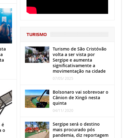
TURISMO
Turismo de São Cristóvão
sta
volta a ser vista por
ha
Sergipe e aumenta
ta
significativamente a
movimentação na cidade
07/05/ 2025
Bolsonaro vai sobrevoar o
Cânion de Xingó nesta
quinta
04/11/ 2020
Sergipe será o destino
 é
mais procurado pós
a o
pandemia, diz reportagem