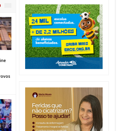
O
ine
Povos