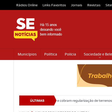
Rádios Online
Links Favoritos
Jornais
Revistas
Site
Municípios
Política
Polícia
Sociedade e Bel
Moradores protestam e cobram regularização de terrenos, água e ene
ÚLTIMAS