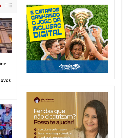
O
ine
Povos