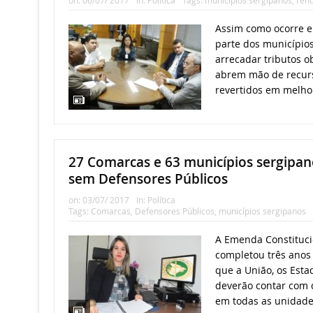
on:
06/07/ 2017
In:
Política
Tags:
municípios sergipanos
,
renú
Assim como ocorre e
parte dos municípios
arrecadar tributos ob
abrem mão de recur
revertidos em melhor
27 Comarcas e 63 municípios sergipa
sem Defensores Públicos
on:
03/07/ 2017
In:
Política
Tags:
Comarcas
,
Defensores Públicos
,
municípios sergipanos
A Emenda Constituci
completou três anos 
que a União, os Estad
deverão contar com 
em todas as unidades