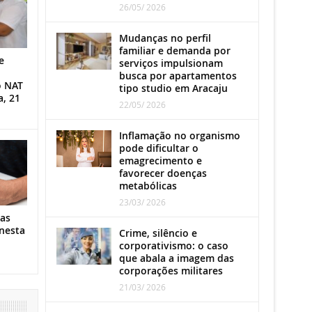
26/05/ 2026
Mudanças no perfil
familiar e demanda por
e
serviços impulsionam
busca por apartamentos
o NAT
tipo studio em Aracaju
a, 21
22/05/ 2026
Inflamação no organismo
pode dificultar o
emagrecimento e
favorecer doenças
metabólicas
23/03/ 2026
as
nesta
Crime, silêncio e
corporativismo: o caso
que abala a imagem das
corporações militares
21/03/ 2026