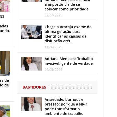
a importância de se
colocar como prioridade
02/07/ 2025
 33
iadas
Chega a Aracaju exame de
gunda-
última geração para
identificar as causas da
disfunção erétil
11/06/ 2025
Adriana Meneses: Trabalho
invisível, gente de verdade
02/05/ 2025
as de
io de
BASTIDORES
Ansiedade, burnout e
pressão: por que a NR-1
pode transformar o
ambiente de trabalho