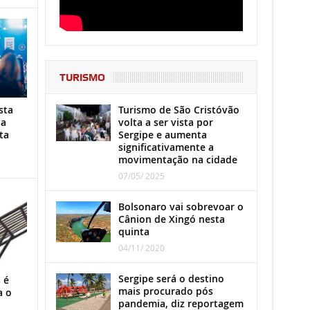
TURISMO
Turismo de São Cristóvão
sta
volta a ser vista por
ha
Sergipe e aumenta
ta
significativamente a
movimentação na cidade
07/05/ 2025
Bolsonaro vai sobrevoar o
Cânion de Xingó nesta
quinta
04/11/ 2020
Sergipe será o destino
 é
mais procurado pós
a o
pandemia, diz reportagem