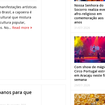
Nossa Senhora do
anifestações artísticas
Socorro realiza ev
 Brasil, a capoeira é
afro-religioso em
ultural que mistura
comemoração aos 
anos
 cultura popular,
s. No...
Read more
31/07/ 2026
Com show de mági
Circo Portugal estr
em Aracaju neste f
semana
29/07/ 2026
ipanos para que