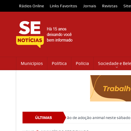
Rádios Online
Links Favoritos
Jornais
Revistas
Site
Municípios
Política
Polícia
Sociedade e Bel
ing Jardins promovem ação de adoção animal neste sábado
ÚLTIMAS
STJ con