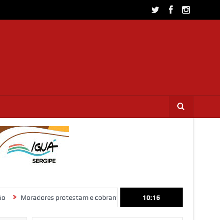
ores protestam e cobram regularização de terrenos, água e energia em
10:16