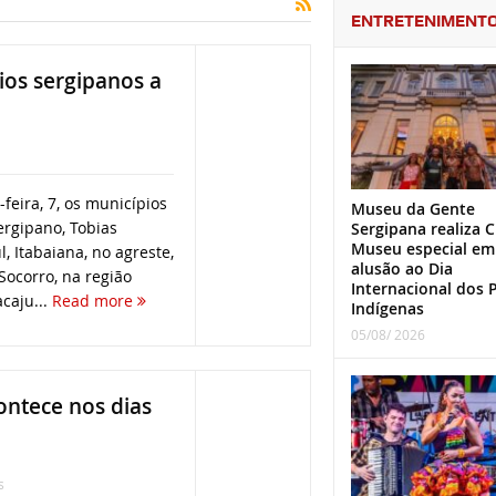
ENTRETENIMENT
ios sergipanos a
eira, 7, os municípios
Museu da Gente
ergipano, Tobias
Sergipana realiza C
Museu especial em
l, Itabaiana, no agreste,
alusão ao Dia
ocorro, na região
Internacional dos 
caju...
Read more
Indígenas
05/08/ 2026
contece nos dias
s