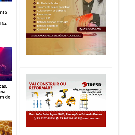
ento
162
cas,
eia
im de