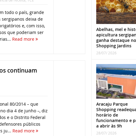
ncia de receita
,
TCE
m todo o país, grande
 sergipanos deixa de
rigatórios e, com isso,
Abelhas, mel e hist
sos que poderiam ser
apicultura sergipa
ias...
Read more
ganha destaque n
Shopping Jardins
28/07/ 2026
nos continuam
Aracaju Parque
onal 80/2014 – que
Shopping readequ
no dia 4 de junho –, diz
horário de
os e o Distrito Federal
funcionamento e p
defensores públicos
a abrir às 9h
 ju...
Read more
28/07/ 2026