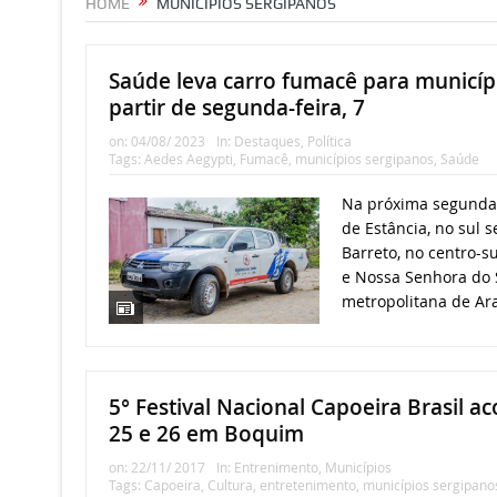
HOME
MUNICÍPIOS SERGIPANOS
Saúde leva carro fumacê para municíp
partir de segunda-feira, 7
on:
04/08/ 2023
In:
Destaques
,
Política
Tags:
Aedes Aegypti
,
Fumacê
,
municípios sergipanos
,
Saúde
Na próxima segunda-f
de Estância, no sul s
Barreto, no centro-su
e Nossa Senhora do S
metropolitana de Ara
5° Festival Nacional Capoeira Brasil a
25 e 26 em Boquim
on:
22/11/ 2017
In:
Entrenimento
,
Municípios
Tags:
Capoeira
,
Cultura
,
entretenimento
,
municípios sergipano