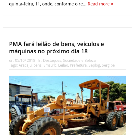
quinta-feira, 11, onde, conforme o re...
Read more
PMA fará leilão de bens, veículos e
máquinas no próximo dia 18
on:
05/10/ 2018
In:
Destaques
,
Sociedade e Beleza
Tags:
Aracaju
,
bens
,
Emsurb
,
Leilão
,
Prefeitura
,
Seplog
,
Sergipe