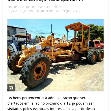
on:
10/10/ 2018
In:
Destaques
,
Política
Tags:
Aracaju
,
bens
,
Leilão
,
Prefeitura
,
Sergipe
,
Visita
Os bens pertencentes à administração que serão
ofertados em leilão no próximo dia 18, já podem ser
visitados pelos eventuais interessados a partir desta