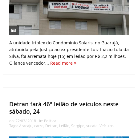
A unidade triplex do Condomínio Solaris, no Guarujá,
atribuída pela Justiça ao ex-presidente Luiz Inácio Lula da
Silva, foi arremata hoje (15) em leilão por R$ 2,2 milhões.
O lance vencedor...
Read more
Detran fará 46° leilão de veículos neste
sábado, 24
on:
22/03/ 2018
In:
Política
Tags:
Aracaju
,
carro
,
Detran
,
Leilão
,
Sergipe
,
sucata
,
Veículos