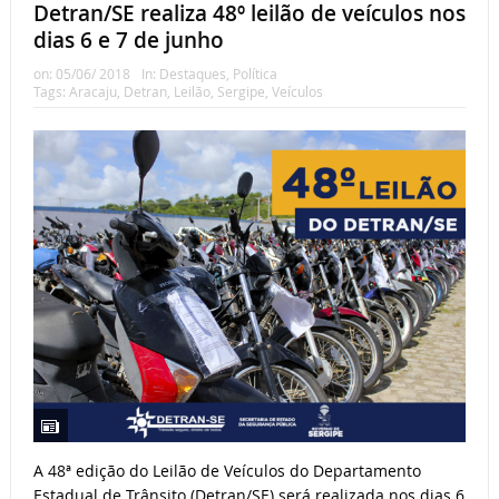
Detran/SE realiza 48º leilão de veículos nos
dias 6 e 7 de junho
on:
05/06/ 2018
In:
Destaques
,
Política
Tags:
Aracaju
,
Detran
,
Leilão
,
Sergipe
,
Veículos
A 48ª edição do Leilão de Veículos do Departamento
Estadual de Trânsito (Detran/SE) será realizada nos dias 6