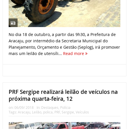
No dia 18 de outubro, a partir das 9h30, a Prefeitura de
Aracaju, por intermédio da Secretaria Municipal do
Planejamento, Orçamento e Gestão (Seplog), irá promover
mais um leilão de utensíli...
Read more
PRF Sergipe realizará leilão de veículos na
próxima quarta-feira, 12
on:
06/09/ 2018
In:
Destaques
,
Polícia
Tags:
Aracaju
,
Leilão
,
polica
,
PRF
,
Sergipe
,
Veículos