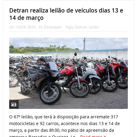
Detran realiza leilão de veículos dias 13 e
14 de março
on:
13/03/ 2020
In:
Destaques
Tags:
Detran
,
Leilão
O 67º leilão, que terá à disposição para arremate 317
motocicletas e 92 carros, acontece nos dias 13 e 14 de
março, a partir das 8h30, no pátio de apreensão da
empresa Barradas e Queiroz. Lo...
Read more