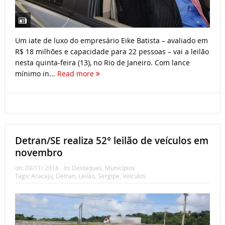
Um iate de luxo do empresário Eike Batista – avaliado em
R$ 18 milhões e capacidade para 22 pessoas – vai a leilão
nesta quinta-feira (13), no Rio de Janeiro. Com lance
mínimo in...
Read more
Detran/SE realiza 52° leilão de veículos em
novembro
on:
09/11/ 2018
In:
Destaques
,
Municípios
Tags:
Aracaju
,
Detran
,
Leilão
,
Sergipe
,
Veículos