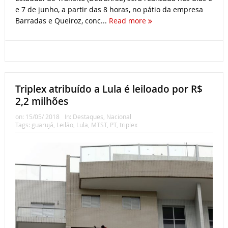
e 7 de junho, a partir das 8 horas, no pátio da empresa
Barradas e Queiroz, conc...
Read more
Triplex atribuído a Lula é leiloado por R$
2,2 milhões
on:
15/05/ 2018
In:
Destaques
,
Nacional
Tags:
guarujá
,
Leilão
,
Lula
,
MTST
,
PT
,
triplex