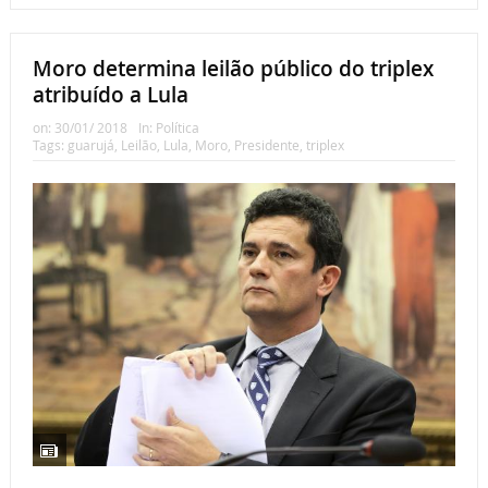
Moro determina leilão público do triplex
atribuído a Lula
on:
30/01/ 2018
In:
Política
Tags:
guarujá
,
Leilão
,
Lula
,
Moro
,
Presidente
,
triplex