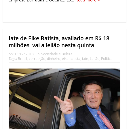
Iate de Eike Batista, avaliado em R$ 18
milhões, vai a leilão nesta quinta
on:
13/12/ 2018
In:
Sociedade e Beleza
Tags:
Brasil
,
corrupção
,
dinheiro
,
eike batista
,
iate
,
Leilão
,
Política