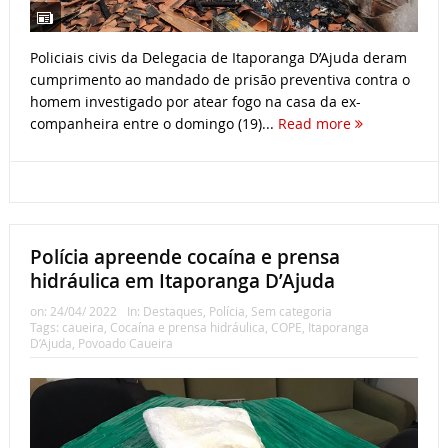
Policiais civis da Delegacia de Itaporanga D’Ajuda deram
cumprimento ao mandado de prisão preventiva contra o
homem investigado por atear fogo na casa da ex-
companheira entre o domingo (19)...
Read more
Polícia apreende cocaína e prensa
hidráulica em Itaporanga D’Ajuda
on:
24/04/ 2022
In:
Destaques
,
Polícia
,
Sem categoria
Tags:
caueira
,
Cocaína e prensa hidráulica
,
COPE
,
Itaporanga
D’Ajuda
,
Povoado Caueira