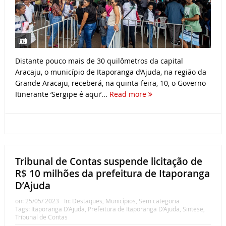
Distante pouco mais de 30 quilômetros da capital
Aracaju, o município de Itaporanga d’Ajuda, na região da
Grande Aracaju, receberá, na quinta-feira, 10, o Governo
Itinerante ‘Sergipe é aqui’...
Read more
Tribunal de Contas suspende licitação de
R$ 10 milhões da prefeitura de Itaporanga
D’Ajuda
on:
25/05/ 2023
In:
Destaques
,
Municípios
,
Sem categoria
Tags:
Itaporanga D’Ajuda
,
Prefeitura de Itaporanga D’Ajuda
,
Sintese
,
Tribunal de Contas