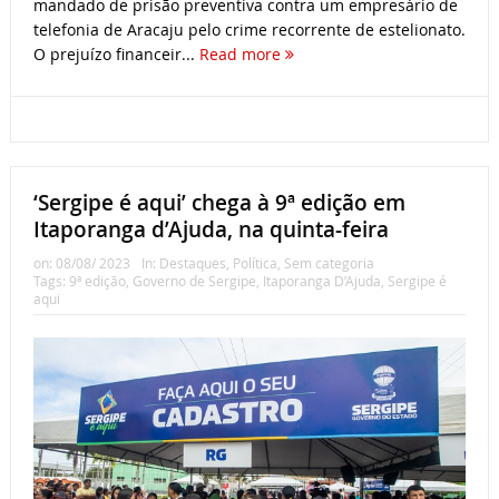
mandado de prisão preventiva contra um empresário de
telefonia de Aracaju pelo crime recorrente de estelionato.
O prejuízo financeir...
Read more
‘Sergipe é aqui’ chega à 9ª edição em
Itaporanga d’Ajuda, na quinta-feira
on:
08/08/ 2023
In:
Destaques
,
Política
,
Sem categoria
Tags:
9ª edição
,
Governo de Sergipe
,
Itaporanga D’Ajuda
,
Sergipe é
aqui