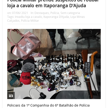
loja a cavalo em Itaporanga D’Ajuda
on:
07/06/ 2021
In:
Destaques
,
Polícia
,
Sem categoria
Tags:
Invadiu loja a cavalo
,
Itaporanga D’Ajuda
,
Loja Minas
Calçados
,
Polícia Militar
Policiais da 1ª Companhia do 6º Batalhão de Polícia