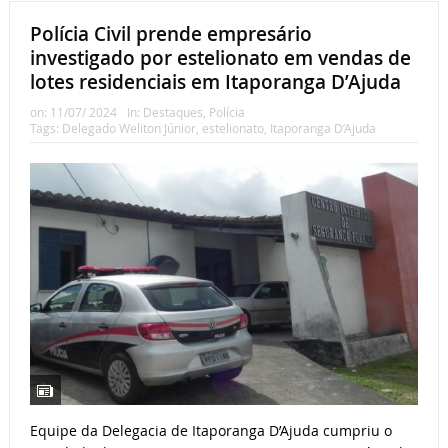
Polícia Civil prende empresário
investigado por estelionato em vendas de
lotes residenciais em Itaporanga D’Ajuda
on:
11/07/ 2024
In:
Destaques
,
Polícia
Tags:
Delegado Weliton Júnior
,
estelionato
,
Itaporanga D’Ajuda
Equipe da Delegacia de Itaporanga D’Ajuda cumpriu o