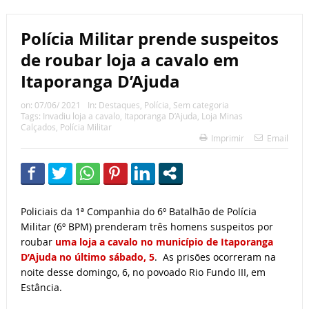
Polícia Militar prende suspeitos
de roubar loja a cavalo em
Itaporanga D’Ajuda
on:
07/06/ 2021
In:
Destaques
,
Polícia
,
Sem categoria
Tags:
Invadiu loja a cavalo
,
Itaporanga D’Ajuda
,
Loja Minas
Calçados
,
Polícia Militar
Imprimir
Email
Policiais da 1ª Companhia do 6º Batalhão de Polícia
Militar (6º BPM) prenderam três homens suspeitos por
roubar
uma loja a cavalo no município de Itaporanga
D’Ajuda no último sábado, 5
. As prisões ocorreram na
noite desse domingo, 6, no povoado Rio Fundo III, em
Estância.