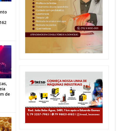
ento
162
cas,
eia
im de