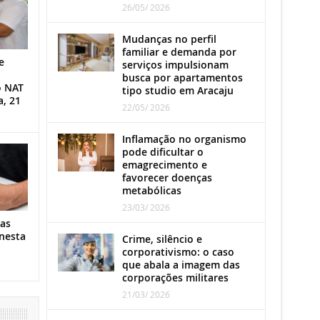
26/05/ 2026
Mudanças no perfil
familiar e demanda por
e
serviços impulsionam
busca por apartamentos
o NAT
tipo studio em Aracaju
a, 21
22/05/ 2026
Inflamação no organismo
pode dificultar o
emagrecimento e
favorecer doenças
metabólicas
23/03/ 2026
as
nesta
Crime, silêncio e
corporativismo: o caso
que abala a imagem das
corporações militares
21/03/ 2026