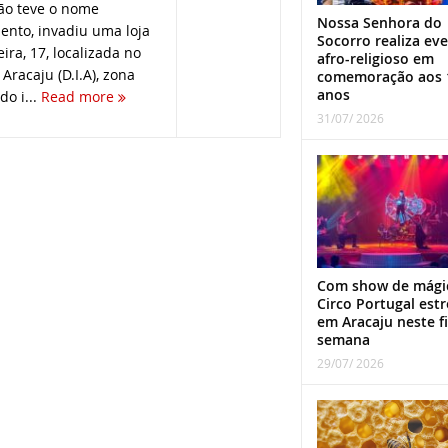
ão teve o nome
Nossa Senhora do
ento, invadiu uma loja
Socorro realiza ev
ira, 17, localizada no
afro-religioso em
 Aracaju (D.I.A), zona
comemoração aos 
anos
do i...
Read more
31/07/ 2026
Com show de mági
Circo Portugal estr
em Aracaju neste f
semana
29/07/ 2026