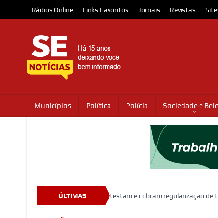
Rádios Online
Links Favoritos
Jornais
Revistas
Site
Municípios
Política
Polícia
Sociedade e Bel
unação
Moradores protestam e cobram regularização de terrenos, á
ÚLTIMAS