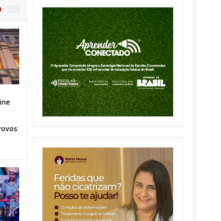
O
ine
Povos