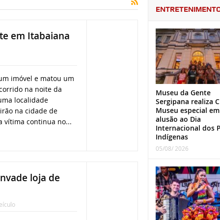
ENTRETENIMENT
te em Itabaiana
um imóvel e matou um
corrido na noite da
Museu da Gente
 uma localidade
Sergipana realiza C
Museu especial em
rão na cidade de
alusão ao Dia
 vítima continua no...
Internacional dos 
Indígenas
05/08/ 2026
invade loja de
eículo