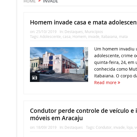
HOME
INVADE
Homem invade casa e mata adolescen
on:
25/10/ 2019
In:
Destaques
,
Municípios
Tags:
Adolescente
,
casa
,
Homem
,
invade
,
Itabaiana
,
mata
Um homem invadiu 
adolescente, crime o
quinta-feira, 24, em
conhecida como Muti
Itabaiana. O corpo da
Read more
Condutor perde controle de veículo e 
móveis em Aracaju
on:
18/09/ 2019
In:
Destaques
Tags:
Condutor
,
invade
,
loja
,
v