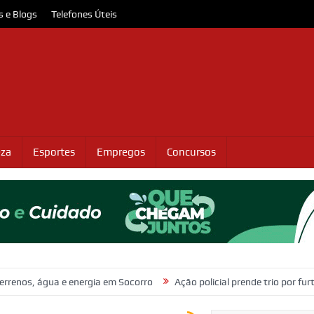
s e Blogs
Telefones Úteis
eza
Esportes
Empregos
Concursos
gua e energia em Socorro
Ação policial prende trio por furto de fios 