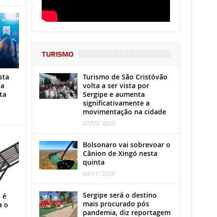
TURISMO
Turismo de São Cristóvão
sta
volta a ser vista por
ha
Sergipe e aumenta
ta
significativamente a
movimentação na cidade
07/05/ 2025
Bolsonaro vai sobrevoar o
Cânion de Xingó nesta
quinta
04/11/ 2020
Sergipe será o destino
 é
mais procurado pós
a o
pandemia, diz reportagem