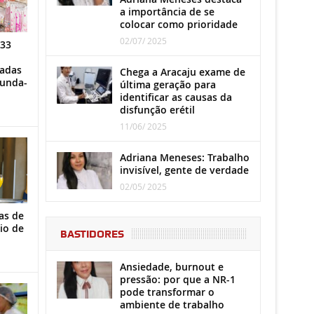
a importância de se
colocar como prioridade
02/07/ 2025
 33
iadas
Chega a Aracaju exame de
gunda-
última geração para
identificar as causas da
disfunção erétil
11/06/ 2025
Adriana Meneses: Trabalho
invisível, gente de verdade
02/05/ 2025
as de
io de
BASTIDORES
Ansiedade, burnout e
pressão: por que a NR-1
pode transformar o
ambiente de trabalho