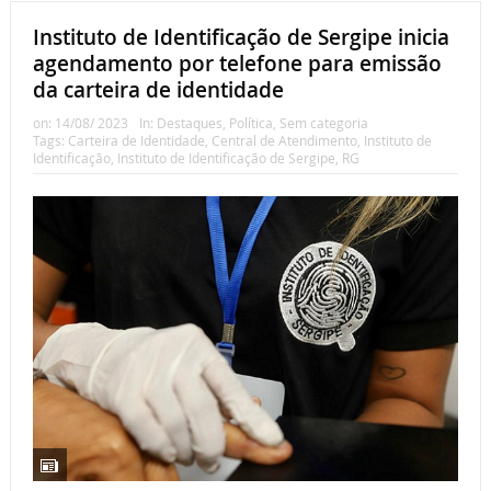
Instituto de Identificação de Sergipe inicia
agendamento por telefone para emissão
da carteira de identidade
on:
14/08/ 2023
In:
Destaques
,
Política
,
Sem categoria
Tags:
Carteira de Identidade
,
Central de Atendimento
,
Instituto de
Identificação
,
Instituto de Identificação de Sergipe
,
RG