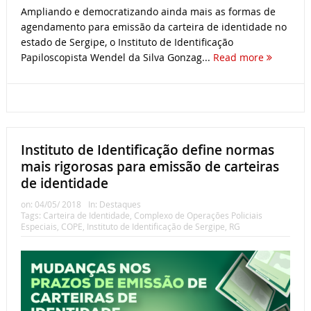
Ampliando e democratizando ainda mais as formas de
agendamento para emissão da carteira de identidade no
estado de Sergipe, o Instituto de Identificação
Papiloscopista Wendel da Silva Gonzag...
Read more
Instituto de Identificação define normas
mais rigorosas para emissão de carteiras
de identidade
on:
04/05/ 2018
In:
Destaques
Tags:
Carteira de Identidade
,
Complexo de Operações Policiais
Especiais
,
COPE
,
Instituto de Identificação de Sergipe
,
RG