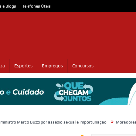
s e Blogs
Telefones Úteis
eza
Esportes
Empregos
Concursos
rco Buzzi por assédio sexual e importunação
Moradores protestam e