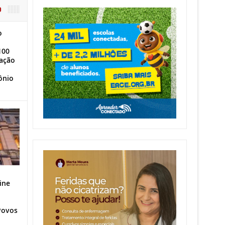
O
o
100
ação
ônio
ine
Povos