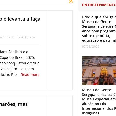
ENTRETENIMENT
Prédio que abriga 
 e levanta a taça
Museu da Gente
Sergipana celebra 
anos com program
sobre memória,
da Copa do Brasil
,
Futebol
educação e patrim
07/08/ 2026
ians Paulista é o
opa do Brasil 2025.
ão conquistou o título
 Vasco por 2 a 1, em
o, no Rio...
Read more
Museu da Gente
Sergipana realiza C
Museu especial em
amarões, mas
alusão ao Dia
Internacional dos 
Indígenas