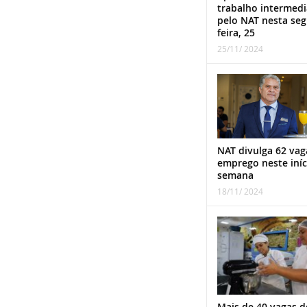
trabalho intermed
pelo NAT nesta se
feira, 25
25/11/ 2024
NAT divulga 62 vag
emprego neste iníc
semana
18/11/ 2024
Mais de 40 vagas d