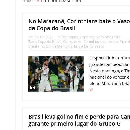
HOME
FUTEBOL BRASILEIRO
No Maracanã, Corinthians bate o Vasco
da Copa do Brasil
on:
21/12/ 2025
In:
Destaques
,
Esportes
,
Sem categoria
Tags:
Copa do Brasil
,
Corinthians
,
Corinthians campeao
,
Final 
Brasileiro
,
Gol de Memphis
,
Iury Alberto
,
Vasco
O Sport Club Corinth
grande campeão da C
Neste domingo, o Tim
nacional ao vencer o
pleno Maracanã lotad
Brasil leva gol no fim e perde para C
garante primeiro lugar do Grupo G