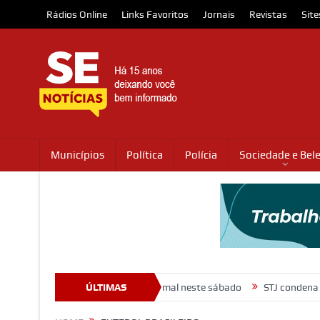
Rádios Online
Links Favoritos
Jornais
Revistas
Site
Municípios
Política
Polícia
Sociedade e Bel
ovem ação de adoção animal neste sábado
ÚLTIMAS
STJ condena ministro Ma