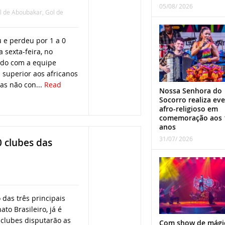
05/08/ 2026
l de Aboubakar
,
Gol de
 e perdeu por 1 a 0
 sexta-feira, no
ndo com a equipe
i superior aos africanos
as não con...
Read
Nossa Senhora do
Socorro realiza ev
afro-religioso em
comemoração aos 
anos
31/07/ 2026
0 clubes das
das três principais
to Brasileiro, já é
 clubes disputarão as
Com show de mági