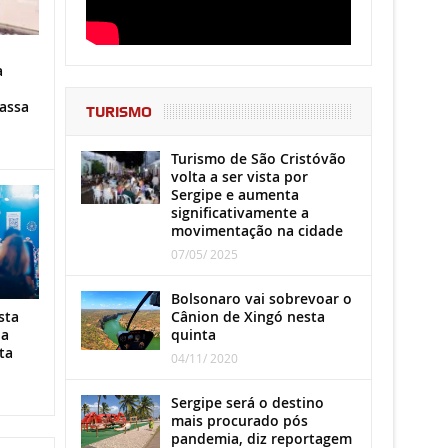
a
assa
TURISMO
Turismo de São Cristóvão
volta a ser vista por
Sergipe e aumenta
significativamente a
movimentação na cidade
07/05/ 2025
Bolsonaro vai sobrevoar o
Cânion de Xingó nesta
sta
quinta
ha
ta
04/11/ 2020
Sergipe será o destino
mais procurado pós
pandemia, diz reportagem