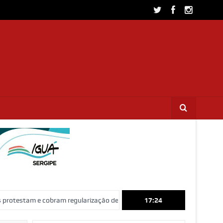
 cobram regularização de terrenos, água e energia em Socorro
17:24
Ação