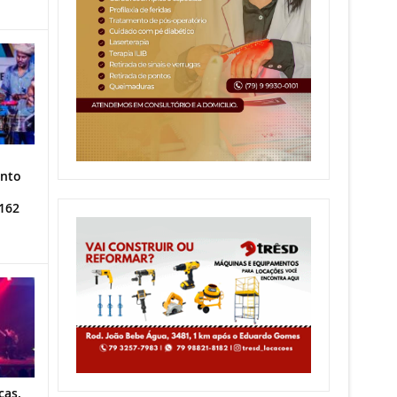
ento
162
cas,