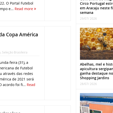
22. O Portal Futebol
Circo Portugal estr
em Aracaju neste f
empo e...
Read more
semana
29/07/ 2026
 da Copa América
o
,
Seleção Brasileira
da-feira (31), a
Abelhas, mel e hist
ericana de Futebol
apicultura sergipa
ganha destaque n
u através das redes
Shopping Jardins
América de 2021 será
28/07/ 2026
 acordo foi fi...
Read