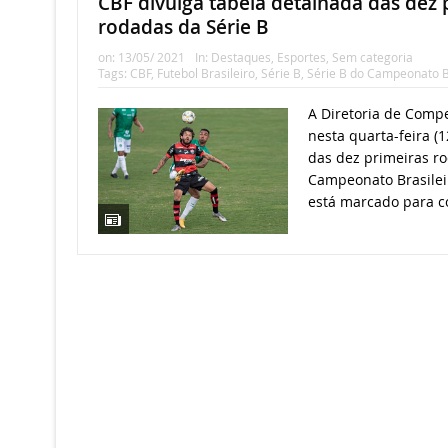
CBF divulga tabela detalhada das dez 
rodadas da Série B
on:
13/05/ 2021
In:
Destaques
,
Esportes
,
Sem categoria
Tags:
CBF
,
Futebol Brasileiro
,
Série B
,
Série B do Campeonato B
A Diretoria de Compe
nesta quarta-feira (1
das dez primeiras ro
Campeonato Brasilei
está marcado para c