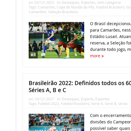
on:
02/12/ 2022
In:
Destaques
,
Esportes
,
Sem categoria
Tags:
Camarões
,
Copa do Mundo da Fifa
,
Futebol Brasileiro
,
Go
Camarões!
,
Seleção Brasileira
O Brasil decepcionou
para Camarões, nesta
Estádio Lusail. Atua
reserva, a Seleção fo
durante todo jogo, m
more
Brasileirão 2022: Definidos todos os 6
Séries A, B e C
on:
10/12/ 2021
In:
Destaques
,
Esporte
,
Esportes
Tags:
Futebol 2022
,
Futebol Brasileiro
,
Serie A
,
Serie B
,
seriec
Com o encerramento 
divisões do Campeona
possível saber quais