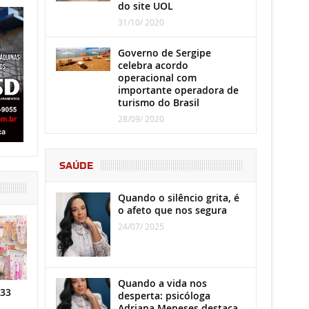
do site UOL
31/10/ 2020
Governo de Sergipe
celebra acordo
operacional com
importante operadora de
turismo do Brasil
28/09/ 2020
SAÚDE
Quando o silêncio grita, é
o afeto que nos segura
24/07/ 2025
Quando a vida nos
 33
desperta: psicóloga
Adriana Meneses destaca