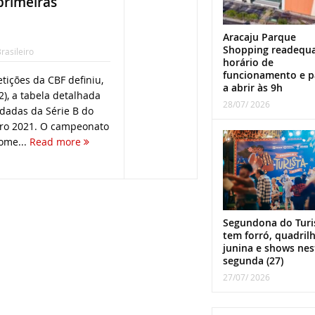
primeiras
Aracaju Parque
Shopping readequ
rasileiro
horário de
funcionamento e p
tições da CBF definiu,
a abrir às 9h
2), a tabela detalhada
28/07/ 2026
dadas da Série B do
ro 2021. O campeonato
ome...
Read more
Segundona do Turi
tem forró, quadril
junina e shows nes
segunda (27)
27/07/ 2026