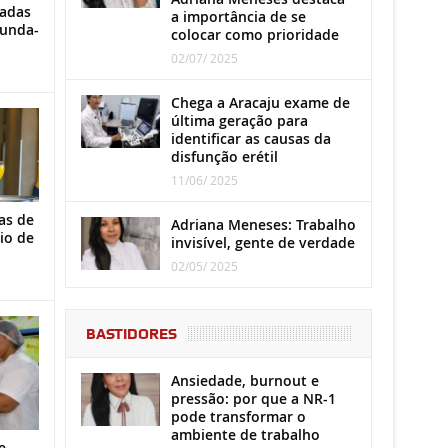
iadas
a importância de se
gunda-
colocar como prioridade
02/07/ 2025
Chega a Aracaju exame de
última geração para
identificar as causas da
disfunção erétil
11/06/ 2025
as de
Adriana Meneses: Trabalho
io de
invisível, gente de verdade
02/05/ 2025
BASTIDORES
Ansiedade, burnout e
pressão: por que a NR-1
pode transformar o
ambiente de trabalho
e