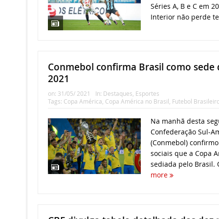
Séries A, B e C em 20
Interior não perde t
Conmebol confirma Brasil como sede
2021
on:
31/05/ 2021
In:
Destaques
,
Esportes
Tags:
Copa América
,
Copa América no Brasil
,
Futebol Brasileir
Na manhã desta segun
Confederação Sul-Am
(Conmebol) confirmo
sociais que a Copa 
sediada pelo Brasil. O
more