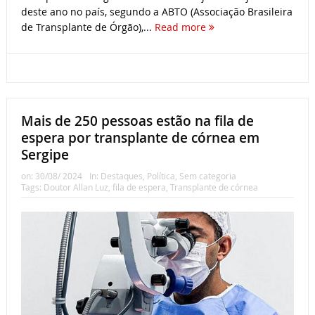
deste ano no país, segundo a ABTO (Associação Brasileira
de Transplante de Órgão),...
Read more
Mais de 250 pessoas estão na fila de
espera por transplante de córnea em
Sergipe
on:
30/08/ 2024
In:
Destaques
,
Política
,
Sem categoria
Tags:
Doutor Allan Luz
,
fila de espera
,
Transplante de córnea