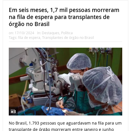
Em seis meses, 1,7 mil pessoas morreram
na fila de espera para transplantes de
órgão no Brasil
on:
17/10/ 2024
In:
Destaques
,
Política
Tags:
fila de espera
,
Transplantes de órgão no Brasil
No Brasil, 1.793 pessoas que aguardavam na fila para um
transplante de órgão morreram entre janeiro e junho