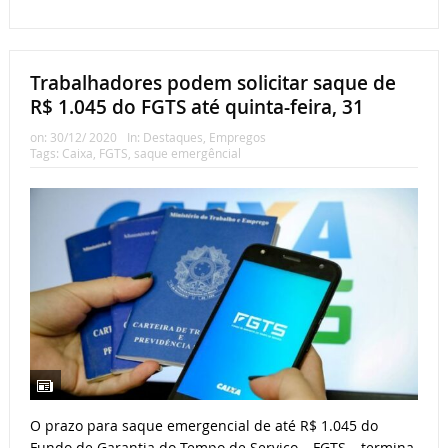
Trabalhadores podem solicitar saque de
R$ 1.045 do FGTS até quinta-feira, 31
on:
30/12/ 2020
In:
Destaques
,
Empregos
Tags:
Caixa
,
FGTS
,
saque emergêncial
O prazo para saque emergencial de até R$ 1.045 do
Fundo de Garantia do Tempo de Serviço – FGTS – termina