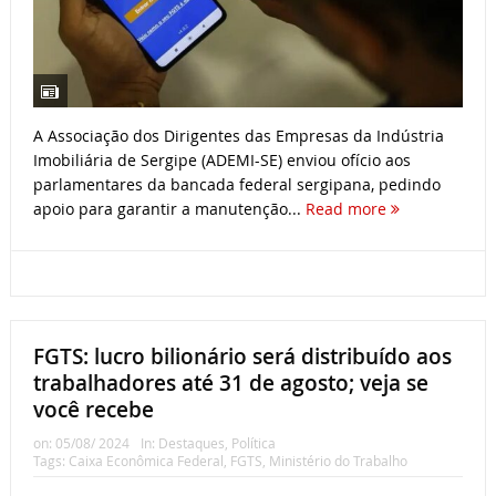
A Associação dos Dirigentes das Empresas da Indústria
Imobiliária de Sergipe (ADEMI-SE) enviou ofício aos
parlamentares da bancada federal sergipana, pedindo
apoio para garantir a manutenção...
Read more
FGTS: lucro bilionário será distribuído aos
trabalhadores até 31 de agosto; veja se
você recebe
on:
05/08/ 2024
In:
Destaques
,
Política
Tags:
Caixa Econômica Federal
,
FGTS
,
Ministério do Trabalho