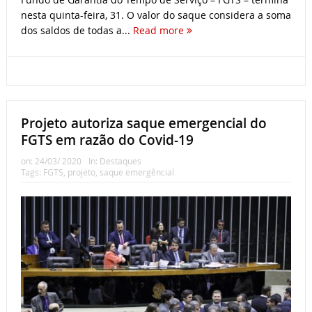
nesta quinta-feira, 31. O valor do saque considera a soma
dos saldos de todas a...
Read more
Projeto autoriza saque emergencial do
FGTS em razão do Covid-19
on:
24/03/ 2020
In:
Destaques
Tags:
FGTS
,
projeto
,
saque emergêncial