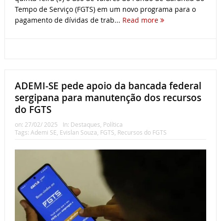
Tempo de Serviço (FGTS) em um novo programa para o
pagamento de dívidas de trab...
Read more
ADEMI-SE pede apoio da bancada federal
sergipana para manutenção dos recursos
do FGTS
on:
27/02/ 2025
In:
Destaques
,
Política
Tags:
Ademi SE
,
Evislan Souza
,
FGTS
,
Recursos do FGTS