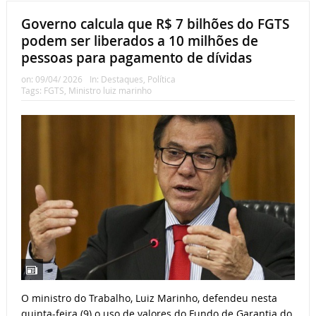
Governo calcula que R$ 7 bilhões do FGTS
podem ser liberados a 10 milhões de
pessoas para pagamento de dívidas
on:
09/04/ 2026
In:
Destaques
,
Política
Tags:
FGTS
,
Ministro luiz marinho
O ministro do Trabalho, Luiz Marinho, defendeu nesta
quinta-feira (9) o uso de valores do Fundo de Garantia do