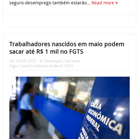
seguro-desemprego também estarão...
Read more
Trabalhadores nascidos em maio podem
sacar até R$ 1 mil no FGTS
on:
14/05/ 2022
In:
Destaques
,
Nacional
Tags:
Caixa Econômica Federal
,
FGTS