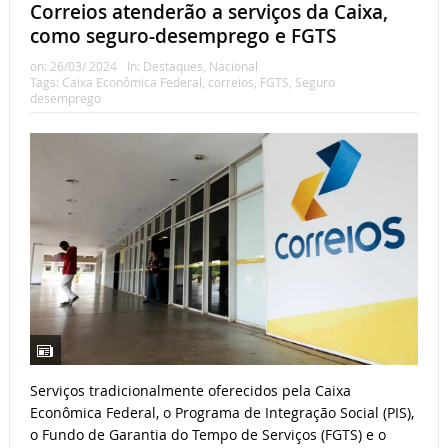
Correios atenderão a serviços da Caixa,
como seguro-desemprego e FGTS
on:
26/03/ 2024
In:
Destaques
,
Nacional
Tags:
Caixa Econômica Federal
,
correios
,
FGTS
,
Seguro
desemprego
Serviços tradicionalmente oferecidos pela Caixa
Econômica Federal, o Programa de Integração Social (PIS),
o Fundo de Garantia do Tempo de Serviços (FGTS) e o