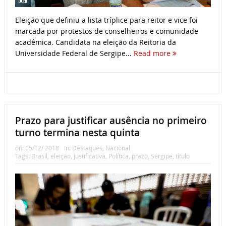
Eleição que definiu a lista tríplice para reitor e vice foi
marcada por protestos de conselheiros e comunidade
acadêmica. Candidata na eleição da Reitoria da
Universidade Federal de Sergipe...
Read more
Prazo para justificar ausência no primeiro
turno termina nesta quinta
on:
05/12/ 2018
In:
Destaques
,
Nacional
Tags:
Brasil
,
eleição
,
justificativa
,
Política
,
prazo
,
Sergipe
,
título