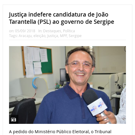
Justiça indefere candidatura de João
Tarantella (PSL) ao governo de Sergipe
on:
05/09/ 2018
In:
Destaques
,
Política
Tags:
Aracaju
,
eleição
,
Justiça
,
MPF
,
Sergipe
A pedido do Ministério Público Eleitoral, o Tribunal