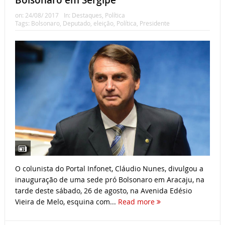
Bolsonaro em Sergipe
on:
24/08/ 2017
In:
Destaques
,
Política
Tags:
Bolsonaro
,
Deputado
,
eleição
,
Política
,
Presidente
O colunista do Portal Infonet, Cláudio Nunes, divulgou a
inauguração de uma sede pró Bolsonaro em Aracaju, na
tarde deste sábado, 26 de agosto, na Avenida Edésio
Vieira de Melo, esquina com...
Read more