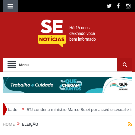
Menu
inistro Marco Buzzi por assédio sexual e importunação
Moradores p
HOME
ELEIÇÃO