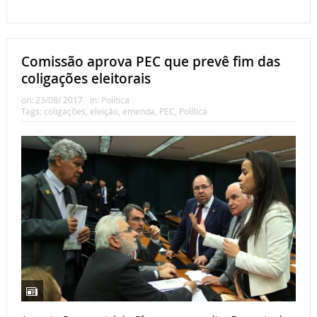
Comissão aprova PEC que prevê fim das
coligações eleitorais
on:
23/08/ 2017
In:
Política
Tags:
coligações
,
eleição
,
emenda
,
PEC
,
Política