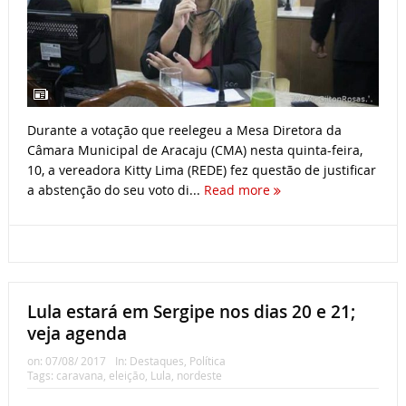
Durante a votação que reelegeu a Mesa Diretora da
Câmara Municipal de Aracaju (CMA) nesta quinta-feira,
10, a vereadora Kitty Lima (REDE) fez questão de justificar
a abstenção do seu voto di...
Read more
Lula estará em Sergipe nos dias 20 e 21;
veja agenda
on:
07/08/ 2017
In:
Destaques
,
Política
Tags:
caravana
,
eleição
,
Lula
,
nordeste