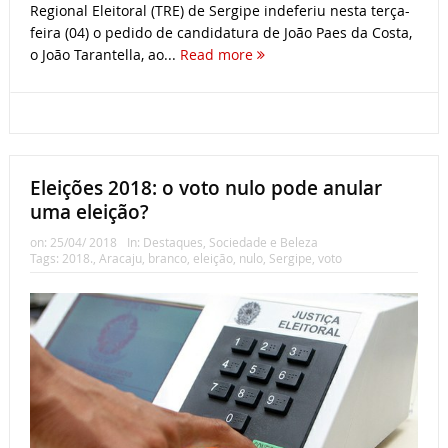
Regional Eleitoral (TRE) de Sergipe indeferiu nesta terça-
feira (04) o pedido de candidatura de João Paes da Costa,
o João Tarantella, ao...
Read more
Eleições 2018: o voto nulo pode anular
uma eleição?
on:
25/04/ 2018
In:
Destaques
,
Sociedade e Beleza
Tags:
2018.
,
Aracaju
,
branco
,
eleição
,
nulo
,
Sergipe
,
voto