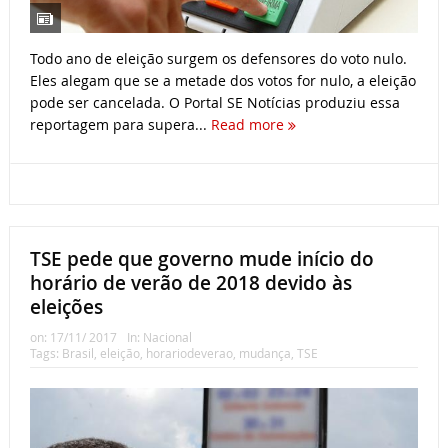
Todo ano de eleição surgem os defensores do voto nulo.
Eles alegam que se a metade dos votos for nulo, a eleição
pode ser cancelada. O Portal SE Notícias produziu essa
reportagem para supera...
Read more
TSE pede que governo mude início do
horário de verão de 2018 devido às
eleições
on:
17/11/ 2017
In:
Nacional
Tags:
Brasil
,
eleição
,
horariodeverao
,
mudança
,
TSE