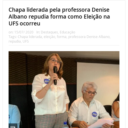
Chapa liderada pela professora Denise
Albano repudia forma como Eleição na
UFS ocorreu
on:
15/07/ 2020
In:
Destaques
,
Educação
Tags:
Chapa liderada
,
eleição
,
forma
,
professora Denise Albano
,
repudia
,
UFS