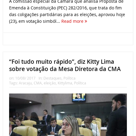
A comissão especial da Câmara que analisa Proposta de
Emenda à Constituição (PEC) 282/2016, que trata do fim
das coligações partidárias para as eleições, aprovou hoje
(23), em votação simból...
Read more
“Foi tudo muito rápido”, diz Kitty Lima
sobre votação da Mesa Diretora da CMA
on:
10/08/ 2017
In:
Destaques
,
Política
Tags:
Aracaju
,
CMA
,
eleição
,
Kittylima
,
Política