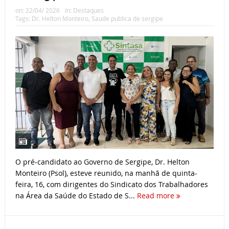
on:
22/04/ 2026
In:
Destaques
Tags:
Dr. Helton Monteiro
,
Saude publica de sergipe
O pré-candidato ao Governo de Sergipe, Dr. Helton
Monteiro (Psol), esteve reunido, na manhã de quinta-
feira, 16, com dirigentes do Sindicato dos Trabalhadores
na Área da Saúde do Estado de S...
Read more