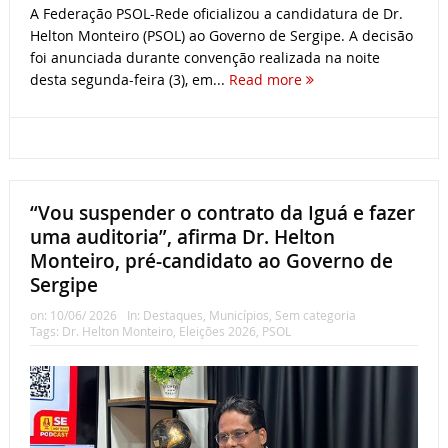
A Federação PSOL-Rede oficializou a candidatura de Dr.
Helton Monteiro (PSOL) ao Governo de Sergipe. A decisão
foi anunciada durante convenção realizada na noite
desta segunda-feira (3), em...
Read more
“Vou suspender o contrato da Iguá e fazer
uma auditoria”, afirma Dr. Helton
Monteiro, pré-candidato ao Governo de
Sergipe
on:
10/06/ 2026
In:
Destaques
,
Municípios
,
Sem categoria
Tags:
Dr. Helton Monteiro
,
Eleições 2026
,
PSOL