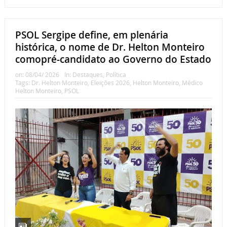
PSOL Sergipe define, em plenária
histórica, o nome de Dr. Helton Monteiro
comopré-candidato ao Governo do Estado
on:
08/04/ 2026
In:
Destaques
,
Política
Tags:
Dr. Helton Monteiro
,
Eleições 2026
,
Helton Monteiro
,
Médico
Helton Monteiro
,
PSOL