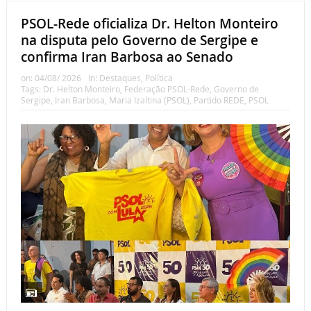
PSOL-Rede oficializa Dr. Helton Monteiro
na disputa pelo Governo de Sergipe e
confirma Iran Barbosa ao Senado
on:
04/08/ 2026
In:
Destaques
,
Política
Tags:
Dr. Helton Monteiro
,
Federação PSOL-Rede
,
Governo de
Sergipe
,
Iran Barbosa
,
Maria Izaltina (PSOL)
,
Partido REDE
,
PSOL