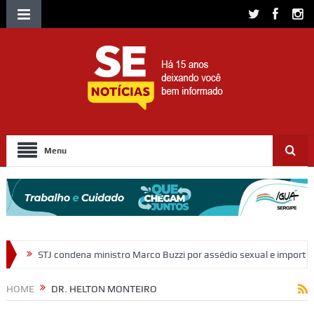
Menu
nistro Marco Buzzi por assédio sexual e importunação
Moradores p
HOME
DR. HELTON MONTEIRO