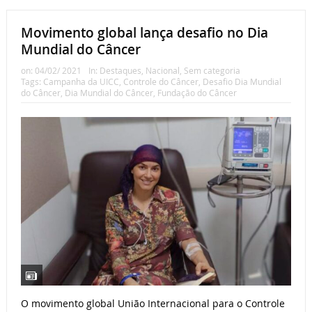
Movimento global lança desafio no Dia
Mundial do Câncer
on:
04/02/ 2021
In:
Destaques
,
Nacional
,
Sem categoria
Tags:
Campanha da UICC
,
Controle do Câncer
,
Desafio Dia Mundial
do Câncer
,
Dia Mundial do Câncer
,
Fundação do Câncer
O movimento global União Internacional para o Controle