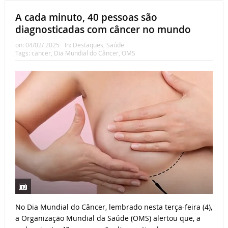
A cada minuto, 40 pessoas são
diagnosticadas com câncer no mundo
on:
04/02/ 2025
In:
Destaques
,
Saúde
Tags:
cancer
,
Dia Mundial do Câncer
,
OMS
No Dia Mundial do Câncer, lembrado nesta terça-feira (4),
a Organização Mundial da Saúde (OMS) alertou que, a