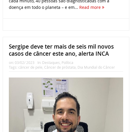
cada minuto, 40 pessoas são diagnosticadas com a
doença em todo o planeta – e em...
Read more
Sergipe deve ter mais de seis mil novos
casos de câncer este ano, alerta INCA
on:
03/02/ 2023
In:
Destaques
,
Política
Tags:
câncer de pele
,
Câncer de próstata
,
Dia Mundial do Câncer